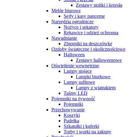
Zestawy stoliki i krzesła
Meble biurowe
Sejfy i kasy pancerne
Narzędzia ogrodnicze
Nożyce i sekatory
Rękawice i odzież ochronna
Nawadnianie
Zbiorniki na deszczówkę
Ozdoby świąteczne i okolicznościowe
Halloween
Zestawy halloweenowe
Oświetlenie wewnętrzne
Lampy stojące
Lampki biurkowe
Lampy sufitowe
Lampy z wiatrakiem
Taśmy LED
Pojemniki na żywność
Pojemniki
Przechowywanie
Koszyki
Pudełka
Szkatułki i kuferki
Torby i worki na zakupy