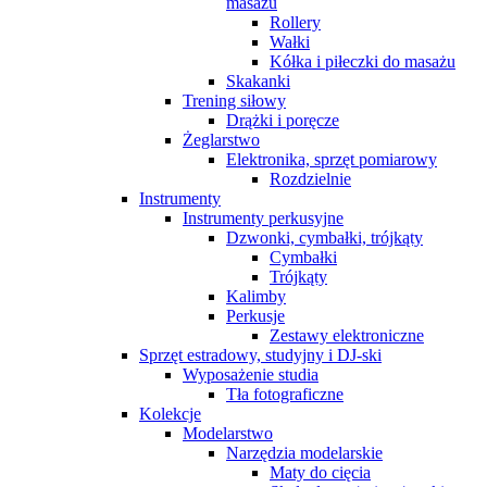
masażu
Rollery
Wałki
Kółka i piłeczki do masażu
Skakanki
Trening siłowy
Drążki i poręcze
Żeglarstwo
Elektronika, sprzęt pomiarowy
Rozdzielnie
Instrumenty
Instrumenty perkusyjne
Dzwonki, cymbałki, trójkąty
Cymbałki
Trójkąty
Kalimby
Perkusje
Zestawy elektroniczne
Sprzęt estradowy, studyjny i DJ-ski
Wyposażenie studia
Tła fotograficzne
Kolekcje
Modelarstwo
Narzędzia modelarskie
Maty do cięcia