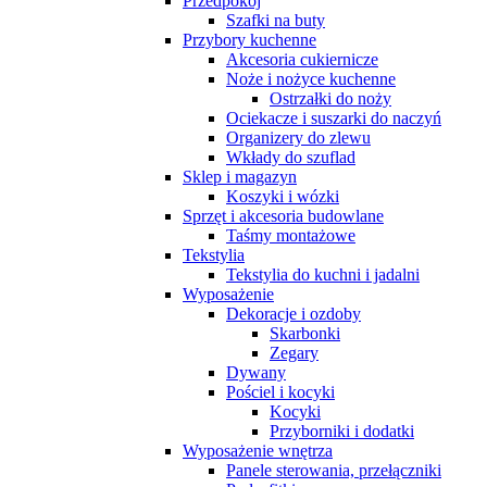
Przedpokój
Szafki na buty
Przybory kuchenne
Akcesoria cukiernicze
Noże i nożyce kuchenne
Ostrzałki do noży
Ociekacze i suszarki do naczyń
Organizery do zlewu
Wkłady do szuflad
Sklep i magazyn
Koszyki i wózki
Sprzęt i akcesoria budowlane
Taśmy montażowe
Tekstylia
Tekstylia do kuchni i jadalni
Wyposażenie
Dekoracje i ozdoby
Skarbonki
Zegary
Dywany
Pościel i kocyki
Kocyki
Przyborniki i dodatki
Wyposażenie wnętrza
Panele sterowania, przełączniki