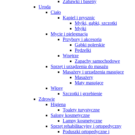
Zabawki i baseny
Uroda
Ciało
Kąpiel i prysznic
Myjki, gąbki, szczotki
Myjki
Mycie i pielęgnacja
Przybory i akcesoria
Gąbki polerskie
Pędzelki
Wnętrze
Zapachy samochodowe
Sprzęt i urządzenia do masażu
Masażery i urządzenia masujące
Masażery
Maty masujące
Włosy
Szczotki i grzebienie
Zdrowie
Higiena
Toalety turystyczne
Salony kosmetyczne
Lampy kosmetyczne
Sprzęt rehabilitacyjny i ortopedyczny
Poduszki ortopedyczne i