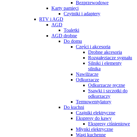
Bezprzewodowe
Karty pamięci
Czytniki i adaptery
RTV i AGD
AGD
Toaletki
AGD drobne
Do domu
Części i akcesoria
Drobne akcesoria
Rozgałęziacze sygnału
Silniki i elementy
silnika
Nawilżacze
Odkurzacze
Odkurzacze ręczne
Ssawki i szczotki do
odkurzaczy
Termowentylatory
Do kuchni
Czajniki elektryczne
Ekspresy do kawy
Ekspresy ciśnieniowe
Młynki elektryczne
Wagi kuchenne