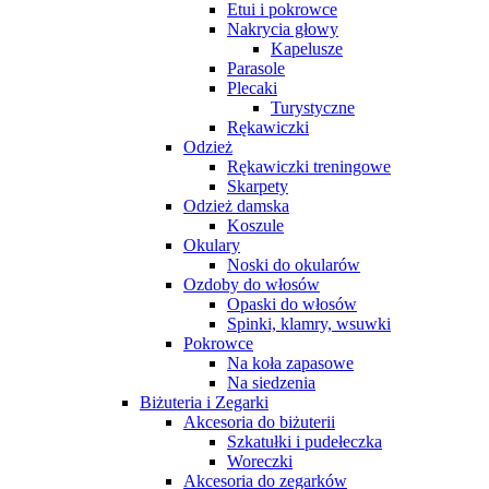
Etui i pokrowce
Nakrycia głowy
Kapelusze
Parasole
Plecaki
Turystyczne
Rękawiczki
Odzież
Rękawiczki treningowe
Skarpety
Odzież damska
Koszule
Okulary
Noski do okularów
Ozdoby do włosów
Opaski do włosów
Spinki, klamry, wsuwki
Pokrowce
Na koła zapasowe
Na siedzenia
Biżuteria i Zegarki
Akcesoria do biżuterii
Szkatułki i pudełeczka
Woreczki
Akcesoria do zegarków