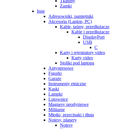
Tkaniny
Zamki
Inne
Adresowniki, pamiętniki
Akcesoria (Laptop, PC)
Kable, taśmy, przedłużacze
Kable i przedłużacze
DisplayPort
USB
C
Karty i rejestratory video
Karty video
Stoliki pod laptopa
Antystresowe
Figurki
Garaże
Instrumenty etniczne
Kaski
Lampki
Lutownice
Magnesy neodymowe
Militarne
Młotki, przecinaki i dłuta
Notesy, planery
Notesy