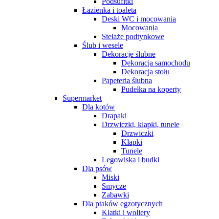
Podsufitki
Łazienka i toaleta
Deski WC i mocowania
Mocowania
Stelaże podtynkowe
Ślub i wesele
Dekoracje ślubne
Dekoracja samochodu
Dekoracja stołu
Papeteria ślubna
Pudełka na koperty
Supermarket
Dla kotów
Drapaki
Drzwiczki, klapki, tunele
Drzwiczki
Klapki
Tunele
Legowiska i budki
Dla psów
Miski
Smycze
Zabawki
Dla ptaków egzotycznych
Klatki i woliery