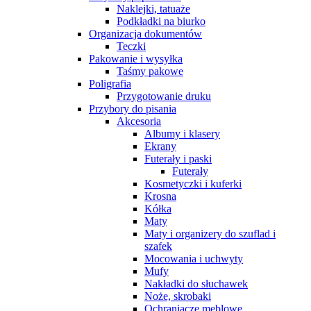
Naklejki, tatuaże
Podkładki na biurko
Organizacja dokumentów
Teczki
Pakowanie i wysyłka
Taśmy pakowe
Poligrafia
Przygotowanie druku
Przybory do pisania
Akcesoria
Albumy i klasery
Ekrany
Futerały i paski
Futerały
Kosmetyczki i kuferki
Krosna
Kółka
Maty
Maty i organizery do szuflad i
szafek
Mocowania i uchwyty
Mufy
Nakładki do słuchawek
Noże, skrobaki
Ochraniacze meblowe