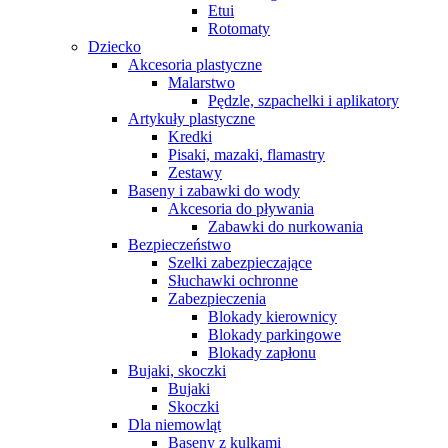
Etui
Rotomaty
Dziecko
Akcesoria plastyczne
Malarstwo
Pędzle, szpachelki i aplikatory
Artykuły plastyczne
Kredki
Pisaki, mazaki, flamastry
Zestawy
Baseny i zabawki do wody
Akcesoria do pływania
Zabawki do nurkowania
Bezpieczeństwo
Szelki zabezpieczające
Słuchawki ochronne
Zabezpieczenia
Blokady kierownicy
Blokady parkingowe
Blokady zapłonu
Bujaki, skoczki
Bujaki
Skoczki
Dla niemowląt
Baseny z kulkami