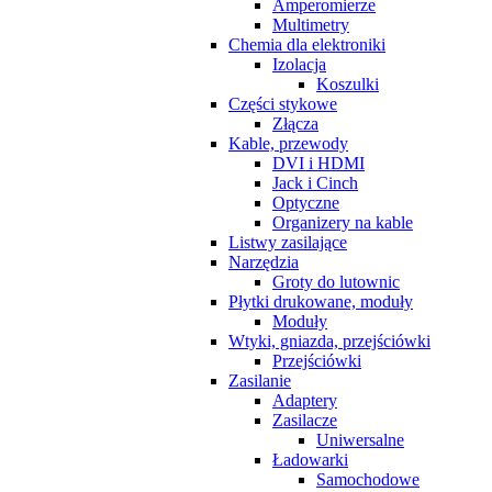
Amperomierze
Multimetry
Chemia dla elektroniki
Izolacja
Koszulki
Części stykowe
Złącza
Kable, przewody
DVI i HDMI
Jack i Cinch
Optyczne
Organizery na kable
Listwy zasilające
Narzędzia
Groty do lutownic
Płytki drukowane, moduły
Moduły
Wtyki, gniazda, przejściówki
Przejściówki
Zasilanie
Adaptery
Zasilacze
Uniwersalne
Ładowarki
Samochodowe