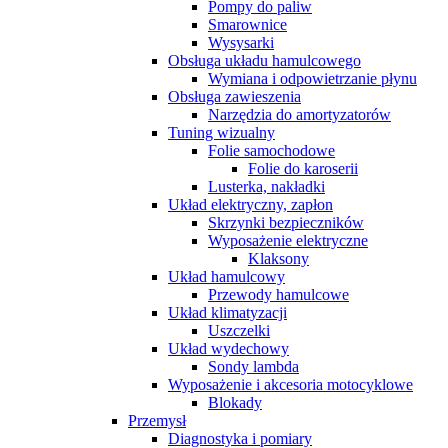
Pompy do paliw
Smarownice
Wysysarki
Obsługa układu hamulcowego
Wymiana i odpowietrzanie płynu
Obsługa zawieszenia
Narzędzia do amortyzatorów
Tuning wizualny
Folie samochodowe
Folie do karoserii
Lusterka, nakładki
Układ elektryczny, zapłon
Skrzynki bezpieczników
Wyposażenie elektryczne
Klaksony
Układ hamulcowy
Przewody hamulcowe
Układ klimatyzacji
Uszczelki
Układ wydechowy
Sondy lambda
Wyposażenie i akcesoria motocyklowe
Blokady
Przemysł
Diagnostyka i pomiary