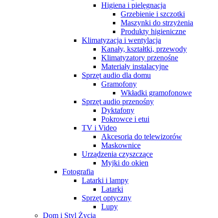
Higiena i pielęgnacja
Grzebienie i szczotki
Maszynki do strzyżenia
Produkty higieniczne
Klimatyzacja i wentylacja
Kanały, kształtki, przewody
Klimatyzatory przenośne
Materiały instalacyjne
Sprzęt audio dla domu
Gramofony
Wkładki gramofonowe
Sprzęt audio przenośny
Dyktafony
Pokrowce i etui
TV i Video
Akcesoria do telewizorów
Maskownice
Urządzenia czyszczące
Myjki do okien
Fotografia
Latarki i lampy
Latarki
Sprzęt optyczny
Lupy
Dom i Styl Życia