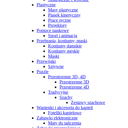
Plastyczne
Masy plastyczne
Piasek kinetyczny
Prace ręczne
Projektory
Pomoce naukowe
Sport i animacja
Przebrania, kostiumy, maski
Kostiumy damskie
Kostiumy męskie
Maski
Przewijaki
Sztywne
Puzzle
Przestrzenne 3D, 4D
Przestrzenne 3D
Przestrzenne 4D
Tradycyjne
Szachy
Zestawy szachowe
Wanienki i akcesoria do kąpieli
Foteliki kąpielowe
Zabawki elektroniczne
Maty do tańczenia