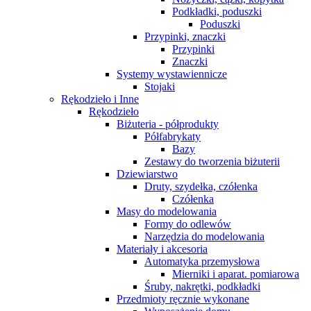
Podkładki, poduszki
Poduszki
Przypinki, znaczki
Przypinki
Znaczki
Systemy wystawiennicze
Stojaki
Rękodzieło i Inne
Rękodzieło
Biżuteria - półprodukty
Półfabrykaty
Bazy
Zestawy do tworzenia biżuterii
Dziewiarstwo
Druty, szydełka, czółenka
Czółenka
Masy do modelowania
Formy do odlewów
Narzędzia do modelowania
Materiały i akcesoria
Automatyka przemysłowa
Mierniki i aparat. pomiarowa
Śruby, nakrętki, podkładki
Przedmioty ręcznie wykonane