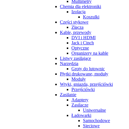
Multimetry
Chemia dla elektroniki
Izolacja
Koszulki
Części stykowe
Złącza
Kable, przewody
DVI i HDMI
Jack i Cinch
Optyczne
Organizery na kable
Listwy zasilające
Narzędzia
Groty do lutownic
Płytki drukowane, moduły
Moduły
Wtyki, gniazda, przejściówki
Przejściówki
Zasilanie
Adaptery
Zasilacze
Uniwersalne
Ładowarki
Samochodowe
Sieciowe