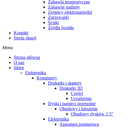
Zabawki terapeutyczne
Zabawne gadżety
Zestawy elektronarzędzi
Zgrzewarki
Ściski
Źródła światła
Kontakt
Strefa okazji
Menu
Strona główna
O nas
Sklep
Elektronika
Komputery
Drukarki i skanery
Drukarki 3D
Części
Urządzenia
Dyski i pamięci przenośne
Obudowy i kieszenie
Obudowy dysków 2,5"
Elektronika
Aparatura pomiarowa