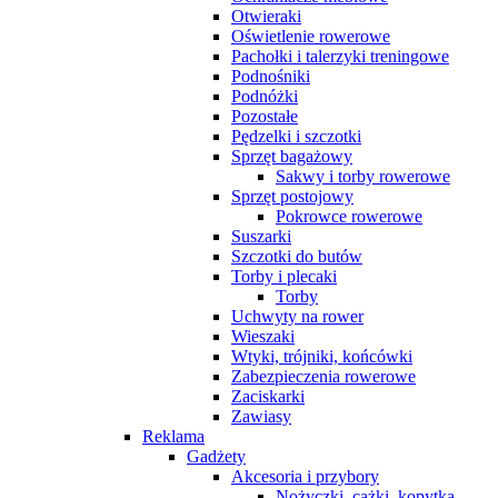
Otwieraki
Oświetlenie rowerowe
Pachołki i talerzyki treningowe
Podnośniki
Podnóżki
Pozostałe
Pędzelki i szczotki
Sprzęt bagażowy
Sakwy i torby rowerowe
Sprzęt postojowy
Pokrowce rowerowe
Suszarki
Szczotki do butów
Torby i plecaki
Torby
Uchwyty na rower
Wieszaki
Wtyki, trójniki, końcówki
Zabezpieczenia rowerowe
Zaciskarki
Zawiasy
Reklama
Gadżety
Akcesoria i przybory
Nożyczki, cążki, kopytka