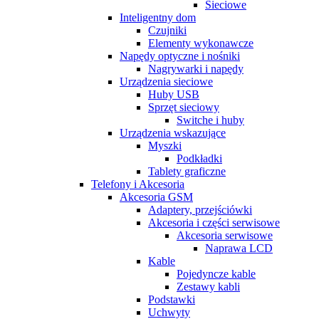
Sieciowe
Inteligentny dom
Czujniki
Elementy wykonawcze
Napędy optyczne i nośniki
Nagrywarki i napędy
Urządzenia sieciowe
Huby USB
Sprzęt sieciowy
Switche i huby
Urządzenia wskazujące
Myszki
Podkładki
Tablety graficzne
Telefony i Akcesoria
Akcesoria GSM
Adaptery, przejściówki
Akcesoria i części serwisowe
Akcesoria serwisowe
Naprawa LCD
Kable
Pojedyncze kable
Zestawy kabli
Podstawki
Uchwyty