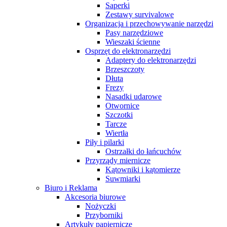
Saperki
Zestawy survivalowe
Organizacja i przechowywanie narzędzi
Pasy narzędziowe
Wieszaki ścienne
Osprzęt do elektronarzędzi
Adaptery do elektronarzędzi
Brzeszczoty
Dłuta
Frezy
Nasadki udarowe
Otwornice
Szczotki
Tarcze
Wiertła
Piły i pilarki
Ostrzałki do łańcuchów
Przyrządy miernicze
Kątowniki i kątomierze
Suwmiarki
Biuro i Reklama
Akcesoria biurowe
Nożyczki
Przyborniki
Artykuły papiernicze