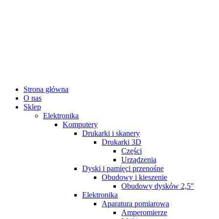
Strona główna
O nas
Sklep
Elektronika
Komputery
Drukarki i skanery
Drukarki 3D
Części
Urządzenia
Dyski i pamięci przenośne
Obudowy i kieszenie
Obudowy dysków 2,5"
Elektronika
Aparatura pomiarowa
Amperomierze