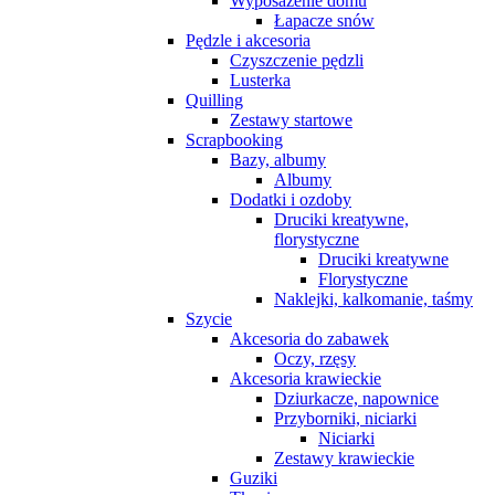
Wyposażenie domu
Łapacze snów
Pędzle i akcesoria
Czyszczenie pędzli
Lusterka
Quilling
Zestawy startowe
Scrapbooking
Bazy, albumy
Albumy
Dodatki i ozdoby
Druciki kreatywne,
florystyczne
Druciki kreatywne
Florystyczne
Naklejki, kalkomanie, taśmy
Szycie
Akcesoria do zabawek
Oczy, rzęsy
Akcesoria krawieckie
Dziurkacze, napownice
Przyborniki, niciarki
Niciarki
Zestawy krawieckie
Guziki