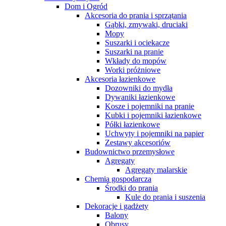
Dom i Ogród
Akcesoria do prania i sprzątania
Gąbki, zmywaki, druciaki
Mopy
Suszarki i ociekacze
Suszarki na pranie
Wkłady do mopów
Worki próżniowe
Akcesoria łazienkowe
Dozowniki do mydła
Dywaniki łazienkowe
Kosze i pojemniki na pranie
Kubki i pojemniki łazienkowe
Półki łazienkowe
Uchwyty i pojemniki na papier
Zestawy akcesoriów
Budownictwo przemysłowe
Agregaty
Agregaty malarskie
Chemia gospodarcza
Środki do prania
Kule do prania i suszenia
Dekoracje i gadżety
Balony
Obrusy