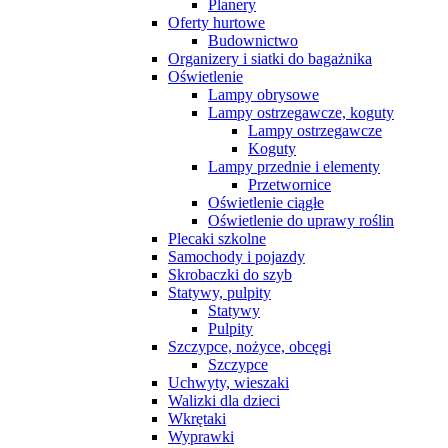
Planery
Oferty hurtowe
Budownictwo
Organizery i siatki do bagażnika
Oświetlenie
Lampy obrysowe
Lampy ostrzegawcze, koguty
Lampy ostrzegawcze
Koguty
Lampy przednie i elementy
Przetwornice
Oświetlenie ciągłe
Oświetlenie do uprawy roślin
Plecaki szkolne
Samochody i pojazdy
Skrobaczki do szyb
Statywy, pulpity
Statywy
Pulpity
Szczypce, nożyce, obcęgi
Szczypce
Uchwyty, wieszaki
Walizki dla dzieci
Wkrętaki
Wyprawki