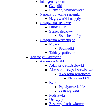
Inteligentny dom
Czujniki
Elementy wykonawcze
Napędy optyczne i nośniki
Nagrywarki i napędy
Urządzenia sieciowe
Huby USB
Sprzęt sieciowy
Switche i huby
Urządzenia wskazujące
Myszki
Podkładki
Tablety graficzne
Telefony i Akcesoria
Akcesoria GSM
Adaptery, przejściówki
Akcesoria i części serwisowe
Akcesoria serwisowe
Naprawa LCD
Kable
Pojedyncze kable
Zestawy kabli
Podstawki
Uchwyty
Zestawy słuchawkowe