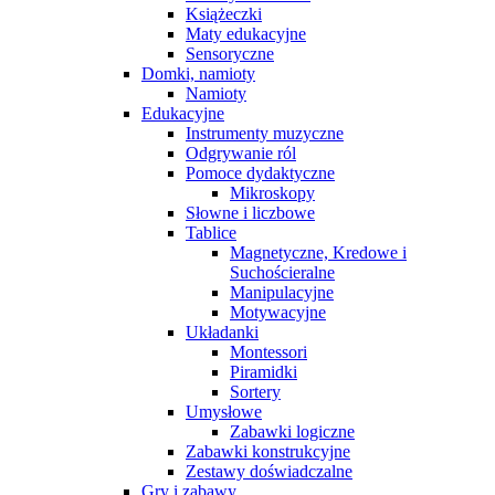
Książeczki
Maty edukacyjne
Sensoryczne
Domki, namioty
Namioty
Edukacyjne
Instrumenty muzyczne
Odgrywanie ról
Pomoce dydaktyczne
Mikroskopy
Słowne i liczbowe
Tablice
Magnetyczne, Kredowe i
Suchościeralne
Manipulacyjne
Motywacyjne
Układanki
Montessori
Piramidki
Sortery
Umysłowe
Zabawki logiczne
Zabawki konstrukcyjne
Zestawy doświadczalne
Gry i zabawy