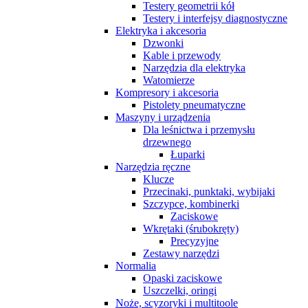
Testery geometrii kół
Testery i interfejsy diagnostyczne
Elektryka i akcesoria
Dzwonki
Kable i przewody
Narzędzia dla elektryka
Watomierze
Kompresory i akcesoria
Pistolety pneumatyczne
Maszyny i urządzenia
Dla leśnictwa i przemysłu
drzewnego
Łuparki
Narzędzia ręczne
Klucze
Przecinaki, punktaki, wybijaki
Szczypce, kombinerki
Zaciskowe
Wkrętaki (śrubokręty)
Precyzyjne
Zestawy narzędzi
Normalia
Opaski zaciskowe
Uszczelki, oringi
Noże, scyzoryki i multitoole