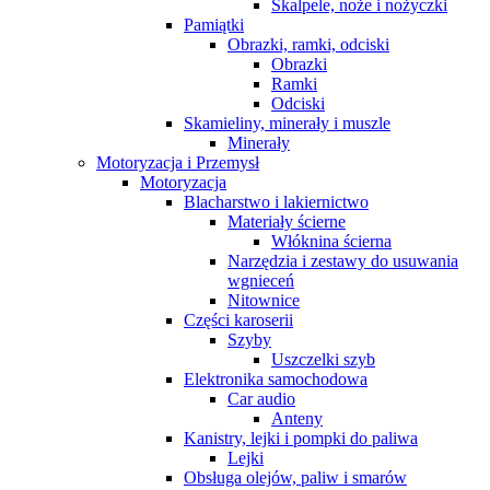
Skalpele, noże i nożyczki
Pamiątki
Obrazki, ramki, odciski
Obrazki
Ramki
Odciski
Skamieliny, minerały i muszle
Minerały
Motoryzacja i Przemysł
Motoryzacja
Blacharstwo i lakiernictwo
Materiały ścierne
Włóknina ścierna
Narzędzia i zestawy do usuwania
wgnieceń
Nitownice
Części karoserii
Szyby
Uszczelki szyb
Elektronika samochodowa
Car audio
Anteny
Kanistry, lejki i pompki do paliwa
Lejki
Obsługa olejów, paliw i smarów