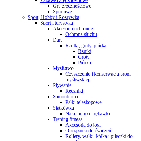
Zabawki zręcznościowe
Gry zręcznościowe
Sportowe
Sport, Hobby i Rozrywka
Sport i turystyka
Akcesoria ochronne
Ochrona słuchu
Dart
Rzutki, groty, piórka
Rzutki
Groty
Piórka
Myślistwo
Czyszczenie i konserwacja broni
myśliwskiej
Pływanie
Ręczniki
Samoobrona
Pałki teleskopowe
Siatkówka
Nakolanniki i rękawki
Trening fitness
Akcesoria do jogi
Obciążniki do ćwiczeń
Rollery, wałki, kółka i piłeczki do