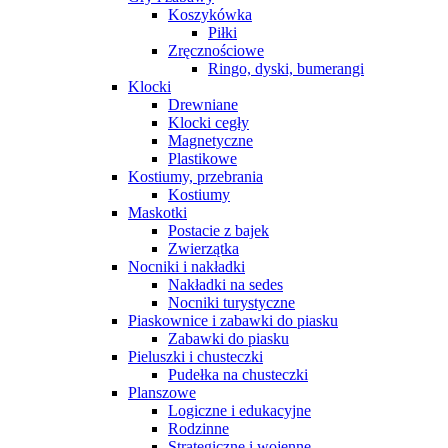
Koszykówka
Piłki
Zręcznościowe
Ringo, dyski, bumerangi
Klocki
Drewniane
Klocki cegły
Magnetyczne
Plastikowe
Kostiumy, przebrania
Kostiumy
Maskotki
Postacie z bajek
Zwierzątka
Nocniki i nakładki
Nakładki na sedes
Nocniki turystyczne
Piaskownice i zabawki do piasku
Zabawki do piasku
Pieluszki i chusteczki
Pudełka na chusteczki
Planszowe
Logiczne i edukacyjne
Rodzinne
Strategiczne i wojenne