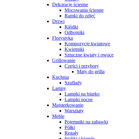
Dekoracje ścienne
Mocowania ścienne
Ramki do zdjęć
Drzwi
Kłódki
Odbojniki
Florystyka
Kompozycje kwiatowe
Kwietniki
Sztuczne kwiaty i owoce
Grillowanie
Części i przybory
Maty do grilla
Kuchnia
Szuflady
Lampy
Lampki na biurko
Lampki nocne
Majsterkowanie
Warsztaty
Meble
Pojemniki na zabawki
Półki
Regały
Stoliki i krzesła