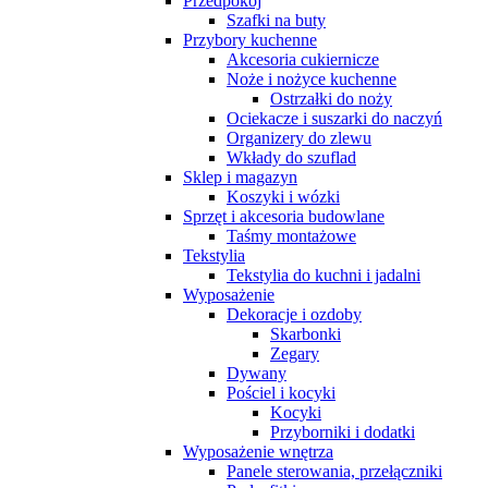
Przedpokój
Szafki na buty
Przybory kuchenne
Akcesoria cukiernicze
Noże i nożyce kuchenne
Ostrzałki do noży
Ociekacze i suszarki do naczyń
Organizery do zlewu
Wkłady do szuflad
Sklep i magazyn
Koszyki i wózki
Sprzęt i akcesoria budowlane
Taśmy montażowe
Tekstylia
Tekstylia do kuchni i jadalni
Wyposażenie
Dekoracje i ozdoby
Skarbonki
Zegary
Dywany
Pościel i kocyki
Kocyki
Przyborniki i dodatki
Wyposażenie wnętrza
Panele sterowania, przełączniki