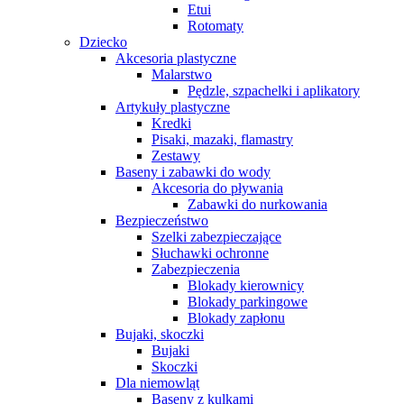
Etui
Rotomaty
Dziecko
Akcesoria plastyczne
Malarstwo
Pędzle, szpachelki i aplikatory
Artykuły plastyczne
Kredki
Pisaki, mazaki, flamastry
Zestawy
Baseny i zabawki do wody
Akcesoria do pływania
Zabawki do nurkowania
Bezpieczeństwo
Szelki zabezpieczające
Słuchawki ochronne
Zabezpieczenia
Blokady kierownicy
Blokady parkingowe
Blokady zapłonu
Bujaki, skoczki
Bujaki
Skoczki
Dla niemowląt
Baseny z kulkami