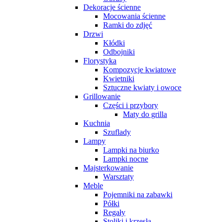
Dekoracje ścienne
Mocowania ścienne
Ramki do zdjęć
Drzwi
Kłódki
Odbojniki
Florystyka
Kompozycje kwiatowe
Kwietniki
Sztuczne kwiaty i owoce
Grillowanie
Części i przybory
Maty do grilla
Kuchnia
Szuflady
Lampy
Lampki na biurko
Lampki nocne
Majsterkowanie
Warsztaty
Meble
Pojemniki na zabawki
Półki
Regały
Stoliki i krzesła