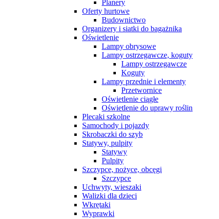
Planery
Oferty hurtowe
Budownictwo
Organizery i siatki do bagażnika
Oświetlenie
Lampy obrysowe
Lampy ostrzegawcze, koguty
Lampy ostrzegawcze
Koguty
Lampy przednie i elementy
Przetwornice
Oświetlenie ciągłe
Oświetlenie do uprawy roślin
Plecaki szkolne
Samochody i pojazdy
Skrobaczki do szyb
Statywy, pulpity
Statywy
Pulpity
Szczypce, nożyce, obcęgi
Szczypce
Uchwyty, wieszaki
Walizki dla dzieci
Wkrętaki
Wyprawki