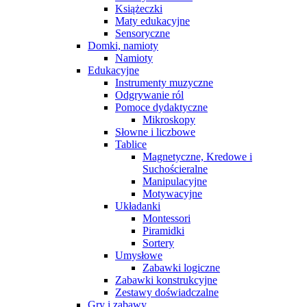
Książeczki
Maty edukacyjne
Sensoryczne
Domki, namioty
Namioty
Edukacyjne
Instrumenty muzyczne
Odgrywanie ról
Pomoce dydaktyczne
Mikroskopy
Słowne i liczbowe
Tablice
Magnetyczne, Kredowe i
Suchościeralne
Manipulacyjne
Motywacyjne
Układanki
Montessori
Piramidki
Sortery
Umysłowe
Zabawki logiczne
Zabawki konstrukcyjne
Zestawy doświadczalne
Gry i zabawy