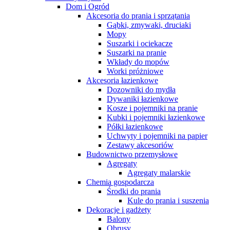
Dom i Ogród
Akcesoria do prania i sprzątania
Gąbki, zmywaki, druciaki
Mopy
Suszarki i ociekacze
Suszarki na pranie
Wkłady do mopów
Worki próżniowe
Akcesoria łazienkowe
Dozowniki do mydła
Dywaniki łazienkowe
Kosze i pojemniki na pranie
Kubki i pojemniki łazienkowe
Półki łazienkowe
Uchwyty i pojemniki na papier
Zestawy akcesoriów
Budownictwo przemysłowe
Agregaty
Agregaty malarskie
Chemia gospodarcza
Środki do prania
Kule do prania i suszenia
Dekoracje i gadżety
Balony
Obrusy