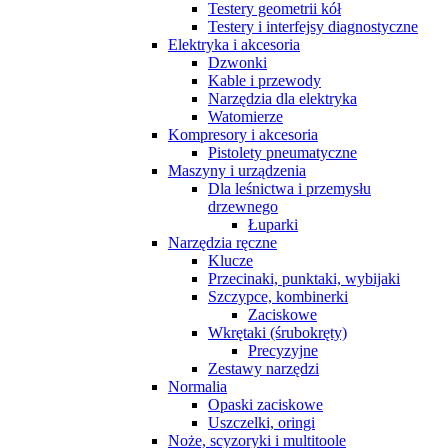
Testery geometrii kół
Testery i interfejsy diagnostyczne
Elektryka i akcesoria
Dzwonki
Kable i przewody
Narzędzia dla elektryka
Watomierze
Kompresory i akcesoria
Pistolety pneumatyczne
Maszyny i urządzenia
Dla leśnictwa i przemysłu
drzewnego
Łuparki
Narzędzia ręczne
Klucze
Przecinaki, punktaki, wybijaki
Szczypce, kombinerki
Zaciskowe
Wkrętaki (śrubokręty)
Precyzyjne
Zestawy narzędzi
Normalia
Opaski zaciskowe
Uszczelki, oringi
Noże, scyzoryki i multitoole