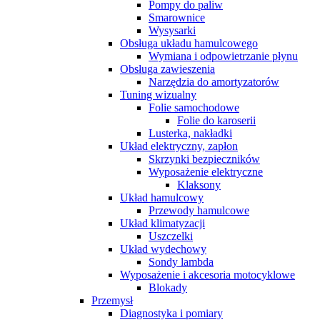
Pompy do paliw
Smarownice
Wysysarki
Obsługa układu hamulcowego
Wymiana i odpowietrzanie płynu
Obsługa zawieszenia
Narzędzia do amortyzatorów
Tuning wizualny
Folie samochodowe
Folie do karoserii
Lusterka, nakładki
Układ elektryczny, zapłon
Skrzynki bezpieczników
Wyposażenie elektryczne
Klaksony
Układ hamulcowy
Przewody hamulcowe
Układ klimatyzacji
Uszczelki
Układ wydechowy
Sondy lambda
Wyposażenie i akcesoria motocyklowe
Blokady
Przemysł
Diagnostyka i pomiary