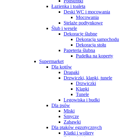
Podsufitki
Łazienka i toaleta
Deski WC i mocowania
Mocowania
Stelaże podtynkowe
Ślub i wesele
Dekoracje ślubne
Dekoracja samochodu
Dekoracja stołu
Papeteria ślubna
Pudełka na koperty
Supermarket
Dla kotów
Drapaki
Drzwiczki, klapki, tunele
Drzwiczki
Klapki
Tunele
Legowiska i budki
Dla psów
Miski
Smycze
Zabawki
Dla ptaków egzotycznych
Klatki i woliery