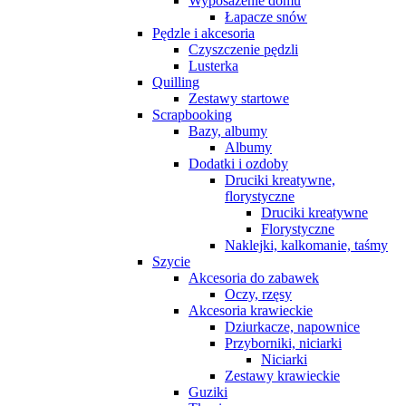
Wyposażenie domu
Łapacze snów
Pędzle i akcesoria
Czyszczenie pędzli
Lusterka
Quilling
Zestawy startowe
Scrapbooking
Bazy, albumy
Albumy
Dodatki i ozdoby
Druciki kreatywne,
florystyczne
Druciki kreatywne
Florystyczne
Naklejki, kalkomanie, taśmy
Szycie
Akcesoria do zabawek
Oczy, rzęsy
Akcesoria krawieckie
Dziurkacze, napownice
Przyborniki, niciarki
Niciarki
Zestawy krawieckie
Guziki