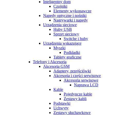
Inteligentny dom
Czujniki
Elementy wykonawcze
Napędy optyczne i nośniki
Nagrywarki i napędy
Urządzenia sieciowe
Huby USB
Sprzęt sieciowy
Switche i huby
Urządzenia wskazujące
Myszki
Podkładki
Tablety graficzne
Telefony i Akcesoria
Akcesoria GSM
Adaptery, przejściówki
Akcesoria i części serwisowe
Akcesoria serwisowe
Naprawa LCD
Kable
Pojedyncze kable
Zestawy kabli
Podstawki
Uchwyty
Zestawy słuchawkowe