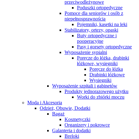
przeciwodleżynowe
Poduszki ortopedyczne
Pomoce dla seniorów i osób z
niepełnosprawnością
Pojemniki, kasetki na leki
Stabilizatory, ortezy, opaski
Buty ortopedyczne i
pooperacyjne
Pasy i gorsety ortopedyczne
Wyposażenie sypialni
Poręcze do łóżka, drabinki
łóżkowe, wysięgniki
Poręcze do łóżka
Drabinki łóżkowe
Wysięgniki
Wyposażenie szpitali i gabinetów
Produkty jednorazowego użytku
Worki do zbiórki moczu
Moda i Akcesoria
Odzież, Obuwie, Dodatki
Bagaż
Kosmetyczki
Organizery i pokrowce
Galanteria i dodatki
Breloki