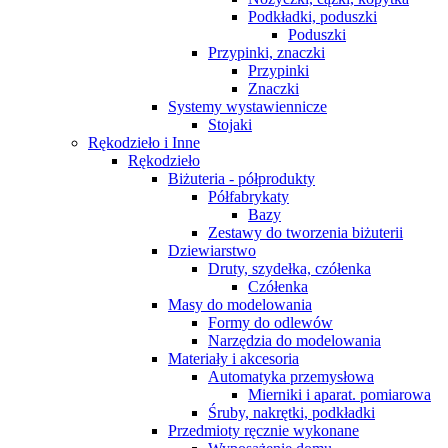
Podkładki, poduszki
Poduszki
Przypinki, znaczki
Przypinki
Znaczki
Systemy wystawiennicze
Stojaki
Rękodzieło i Inne
Rękodzieło
Biżuteria - półprodukty
Półfabrykaty
Bazy
Zestawy do tworzenia biżuterii
Dziewiarstwo
Druty, szydełka, czółenka
Czółenka
Masy do modelowania
Formy do odlewów
Narzędzia do modelowania
Materiały i akcesoria
Automatyka przemysłowa
Mierniki i aparat. pomiarowa
Śruby, nakrętki, podkładki
Przedmioty ręcznie wykonane