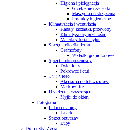
Higiena i pielęgnacja
Grzebienie i szczotki
Maszynki do strzyżenia
Produkty higieniczne
Klimatyzacja i wentylacja
Kanały, kształtki, przewody
Klimatyzatory przenośne
Materiały instalacyjne
Sprzęt audio dla domu
Gramofony
Wkładki gramofonowe
Sprzęt audio przenośny
Dyktafony
Pokrowce i etui
TV i Video
Akcesoria do telewizorów
Maskownice
Urządzenia czyszczące
Myjki do okien
Fotografia
Latarki i lampy
Latarki
Sprzęt optyczny
Lupy
Dom i Styl Życia