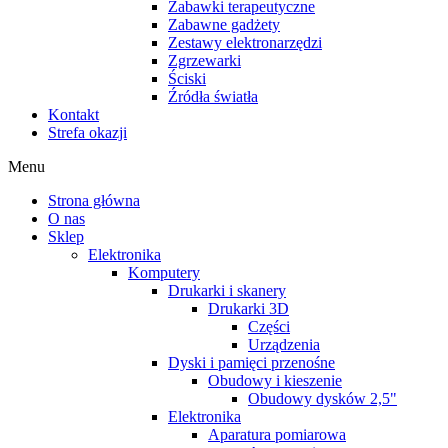
Zabawki terapeutyczne
Zabawne gadżety
Zestawy elektronarzędzi
Zgrzewarki
Ściski
Źródła światła
Kontakt
Strefa okazji
Menu
Strona główna
O nas
Sklep
Elektronika
Komputery
Drukarki i skanery
Drukarki 3D
Części
Urządzenia
Dyski i pamięci przenośne
Obudowy i kieszenie
Obudowy dysków 2,5"
Elektronika
Aparatura pomiarowa