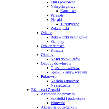
Etui i pokrowce
Nakrycia głowy
Kapelusze
Parasole
Plecaki
Turystyczne
Rękawiczki
Odzież
Rękawiczki treningowe
Skarpety
Odzież damska
Koszule
Okulary
Noski do okularów
Ozdoby do włosów
Opaski do włosów
Spinki, klamry, wsuwki
Pokrowce
Na koła zapasowe
Na siedzenia
Biżuteria i Zegarki
Akcesoria do biżuterii
Szkatułki i pudełeczka
Woreczki
Akcesoria do zegarków