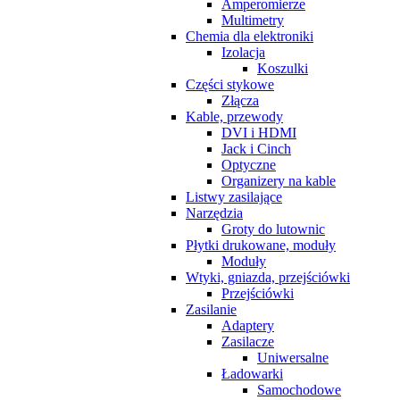
Amperomierze
Multimetry
Chemia dla elektroniki
Izolacja
Koszulki
Części stykowe
Złącza
Kable, przewody
DVI i HDMI
Jack i Cinch
Optyczne
Organizery na kable
Listwy zasilające
Narzędzia
Groty do lutownic
Płytki drukowane, moduły
Moduły
Wtyki, gniazda, przejściówki
Przejściówki
Zasilanie
Adaptery
Zasilacze
Uniwersalne
Ładowarki
Samochodowe