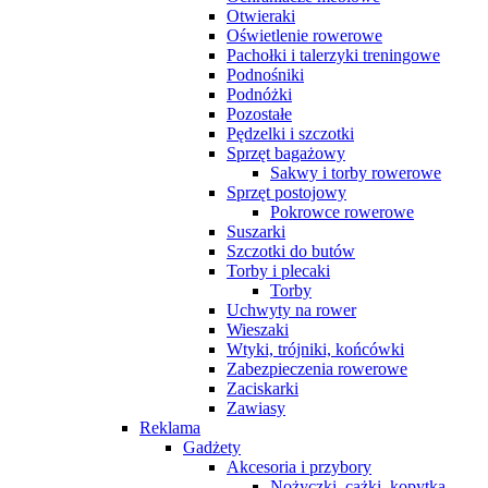
Otwieraki
Oświetlenie rowerowe
Pachołki i talerzyki treningowe
Podnośniki
Podnóżki
Pozostałe
Pędzelki i szczotki
Sprzęt bagażowy
Sakwy i torby rowerowe
Sprzęt postojowy
Pokrowce rowerowe
Suszarki
Szczotki do butów
Torby i plecaki
Torby
Uchwyty na rower
Wieszaki
Wtyki, trójniki, końcówki
Zabezpieczenia rowerowe
Zaciskarki
Zawiasy
Reklama
Gadżety
Akcesoria i przybory
Nożyczki, cążki, kopytka