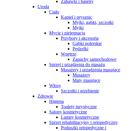
Zabawki i baseny
Uroda
Ciało
Kąpiel i prysznic
Myjki, gąbki, szczotki
Myjki
Mycie i pielęgnacja
Przybory i akcesoria
Gąbki polerskie
Pędzelki
Wnętrze
Zapachy samochodowe
Sprzęt i urządzenia do masażu
Masażery i urządzenia masujące
Masażery
Maty masujące
Włosy
Szczotki i grzebienie
Zdrowie
Higiena
Toalety turystyczne
Salony kosmetyczne
Lampy kosmetyczne
Sprzęt rehabilitacyjny i ortopedyczny
Poduszki ortopedyczne i