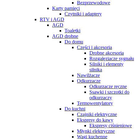
Bezprzewodowe
Karty pamięci
Czytniki i adaptery
RTV i AGD
AGD
Toaletki
AGD drobne
Do domu
Części i akcesoria
Drobne akcesoria
Rozgałęziacze sygnału
Silniki i elementy
silnika
Nawilżacze
Odkurzacze
Odkurzacze ręczne
Ssawki i szczotki do
odkurzaczy
Termowentylatory
Do kuchni
Czajniki elektryczne
Ekspresy do kawy
Ekspresy ciśnieniowe
Młynki elektryczne
Wagi kuchenne