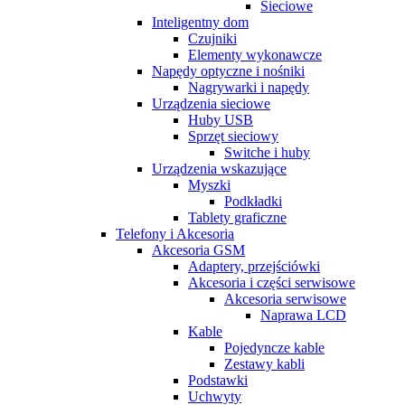
Sieciowe
Inteligentny dom
Czujniki
Elementy wykonawcze
Napędy optyczne i nośniki
Nagrywarki i napędy
Urządzenia sieciowe
Huby USB
Sprzęt sieciowy
Switche i huby
Urządzenia wskazujące
Myszki
Podkładki
Tablety graficzne
Telefony i Akcesoria
Akcesoria GSM
Adaptery, przejściówki
Akcesoria i części serwisowe
Akcesoria serwisowe
Naprawa LCD
Kable
Pojedyncze kable
Zestawy kabli
Podstawki
Uchwyty