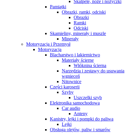
Skalpele, noże i nożyczki
Pamiątki
Obrazki, ramki, odciski
Obrazki
Ramki
Odciski
Skamieliny, minerały i muszle
Minerały
Motoryzacja i Przemysł
Motoryzacja
Blacharstwo i lakiernictwo
Materiały ścierne
Włóknina ścierna
Narzędzia i zestawy do usuwania
wgnieceń
Nitownice
Części karoserii
Szyby
Uszczelki szyb
Elektronika samochodowa
Car audio
Anteny
Kanistry, lejki i pompki do paliwa
Lejki
Obsługa olejów, paliw i smarów