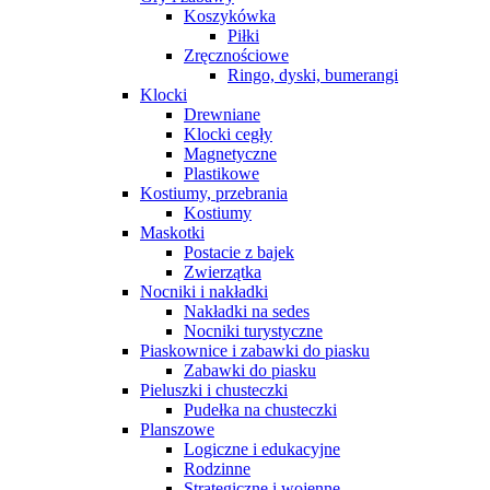
Koszykówka
Piłki
Zręcznościowe
Ringo, dyski, bumerangi
Klocki
Drewniane
Klocki cegły
Magnetyczne
Plastikowe
Kostiumy, przebrania
Kostiumy
Maskotki
Postacie z bajek
Zwierzątka
Nocniki i nakładki
Nakładki na sedes
Nocniki turystyczne
Piaskownice i zabawki do piasku
Zabawki do piasku
Pieluszki i chusteczki
Pudełka na chusteczki
Planszowe
Logiczne i edukacyjne
Rodzinne
Strategiczne i wojenne