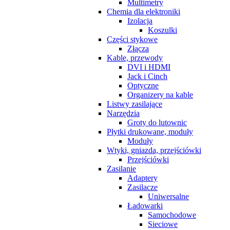
Multimetry
Chemia dla elektroniki
Izolacja
Koszulki
Części stykowe
Złącza
Kable, przewody
DVI i HDMI
Jack i Cinch
Optyczne
Organizery na kable
Listwy zasilające
Narzędzia
Groty do lutownic
Płytki drukowane, moduły
Moduły
Wtyki, gniazda, przejściówki
Przejściówki
Zasilanie
Adaptery
Zasilacze
Uniwersalne
Ładowarki
Samochodowe
Sieciowe