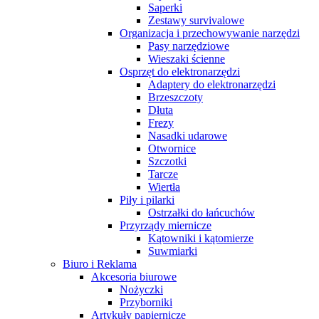
Saperki
Zestawy survivalowe
Organizacja i przechowywanie narzędzi
Pasy narzędziowe
Wieszaki ścienne
Osprzęt do elektronarzędzi
Adaptery do elektronarzędzi
Brzeszczoty
Dłuta
Frezy
Nasadki udarowe
Otwornice
Szczotki
Tarcze
Wiertła
Piły i pilarki
Ostrzałki do łańcuchów
Przyrządy miernicze
Kątowniki i kątomierze
Suwmiarki
Biuro i Reklama
Akcesoria biurowe
Nożyczki
Przyborniki
Artykuły papiernicze