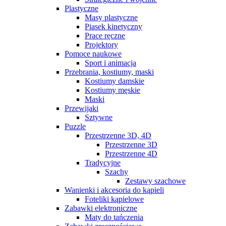
Plastyczne
Masy plastyczne
Piasek kinetyczny
Prace ręczne
Projektory
Pomoce naukowe
Sport i animacja
Przebrania, kostiumy, maski
Kostiumy damskie
Kostiumy męskie
Maski
Przewijaki
Sztywne
Puzzle
Przestrzenne 3D, 4D
Przestrzenne 3D
Przestrzenne 4D
Tradycyjne
Szachy
Zestawy szachowe
Wanienki i akcesoria do kąpieli
Foteliki kąpielowe
Zabawki elektroniczne
Maty do tańczenia