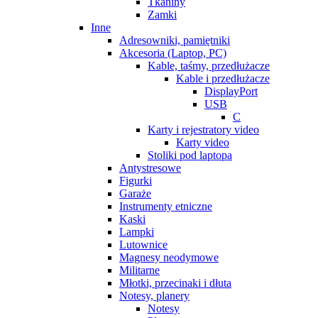
Tkaniny
Zamki
Inne
Adresowniki, pamiętniki
Akcesoria (Laptop, PC)
Kable, taśmy, przedłużacze
Kable i przedłużacze
DisplayPort
USB
C
Karty i rejestratory video
Karty video
Stoliki pod laptopa
Antystresowe
Figurki
Garaże
Instrumenty etniczne
Kaski
Lampki
Lutownice
Magnesy neodymowe
Militarne
Młotki, przecinaki i dłuta
Notesy, planery
Notesy