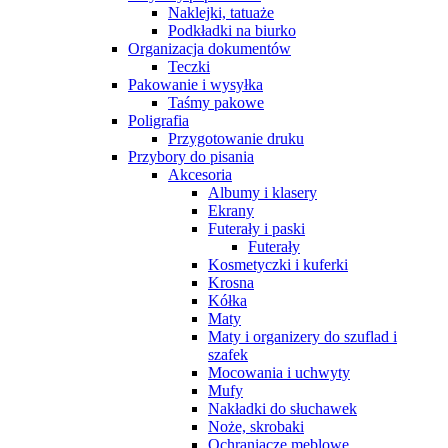
Naklejki, tatuaże
Podkładki na biurko
Organizacja dokumentów
Teczki
Pakowanie i wysyłka
Taśmy pakowe
Poligrafia
Przygotowanie druku
Przybory do pisania
Akcesoria
Albumy i klasery
Ekrany
Futerały i paski
Futerały
Kosmetyczki i kuferki
Krosna
Kółka
Maty
Maty i organizery do szuflad i
szafek
Mocowania i uchwyty
Mufy
Nakładki do słuchawek
Noże, skrobaki
Ochraniacze meblowe