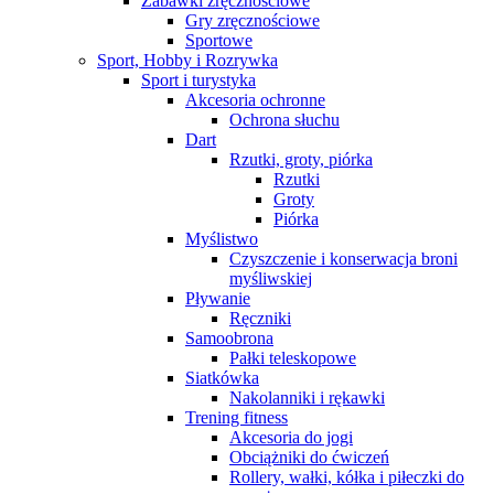
Zabawki zręcznościowe
Gry zręcznościowe
Sportowe
Sport, Hobby i Rozrywka
Sport i turystyka
Akcesoria ochronne
Ochrona słuchu
Dart
Rzutki, groty, piórka
Rzutki
Groty
Piórka
Myślistwo
Czyszczenie i konserwacja broni
myśliwskiej
Pływanie
Ręczniki
Samoobrona
Pałki teleskopowe
Siatkówka
Nakolanniki i rękawki
Trening fitness
Akcesoria do jogi
Obciążniki do ćwiczeń
Rollery, wałki, kółka i piłeczki do