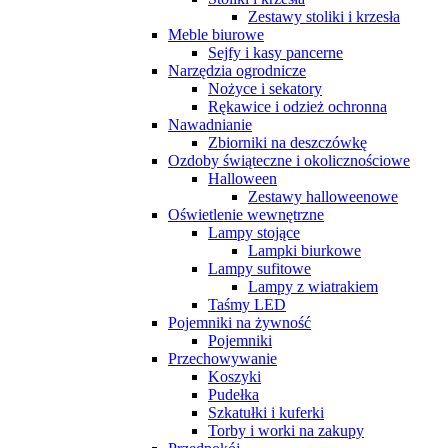
Zestawy stoliki i krzesła
Meble biurowe
Sejfy i kasy pancerne
Narzędzia ogrodnicze
Nożyce i sekatory
Rękawice i odzież ochronna
Nawadnianie
Zbiorniki na deszczówkę
Ozdoby świąteczne i okolicznościowe
Halloween
Zestawy halloweenowe
Oświetlenie wewnętrzne
Lampy stojące
Lampki biurkowe
Lampy sufitowe
Lampy z wiatrakiem
Taśmy LED
Pojemniki na żywność
Pojemniki
Przechowywanie
Koszyki
Pudełka
Szkatułki i kuferki
Torby i worki na zakupy