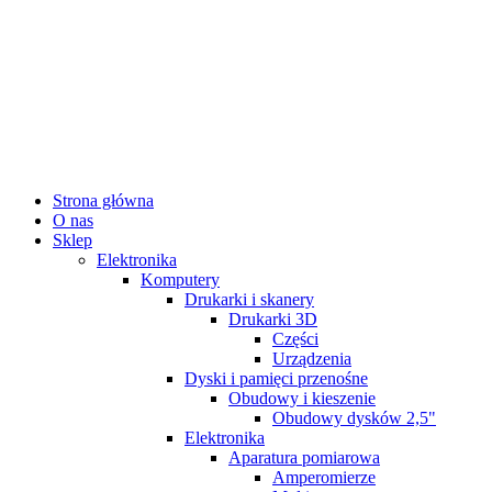
Strona główna
O nas
Sklep
Elektronika
Komputery
Drukarki i skanery
Drukarki 3D
Części
Urządzenia
Dyski i pamięci przenośne
Obudowy i kieszenie
Obudowy dysków 2,5"
Elektronika
Aparatura pomiarowa
Amperomierze