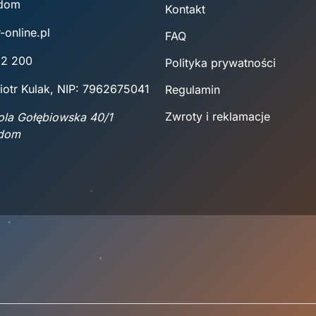
adom
Kontakt
-online.pl
FAQ
22 200
Polityka prywatności
iotr Kulak, NIP: 7962675041
Regulamin
Zwroty i reklamacje
Wola Gołębiowska 40/1
adom