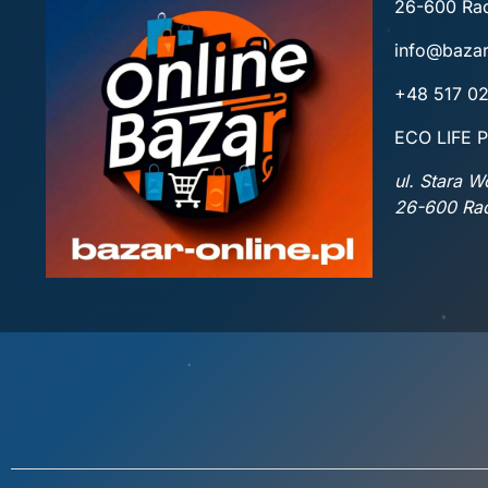
26-600 R
info@bazar
+48 517 0
ECO LIFE P
ul. Stara 
26-600 R