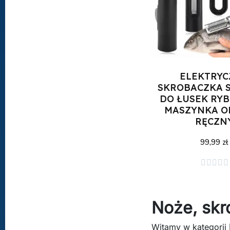
ELEKTRY
SKROBACZKA 
DO ŁUSEK RYB
MASZYNKA O
RĘCZN
99,99 zł
Dodaj do kos





Noże, skr
Witamy w kategorii