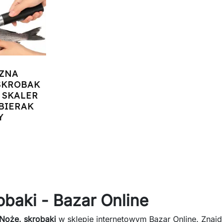
CZNA
SKROBAK
 SKALER
BIERAK
Y
zyka
obaki - Bazar Online
Noże, skrobaki
w sklepie internetowym Bazar Online. Znajd