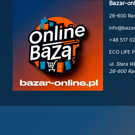
Bazar-onl
26-600 R
info@bazar
+48 517 0
ECO LIFE P
ul. Stara 
26-600 R