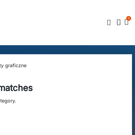
ty graficzne
 matches
ategory.