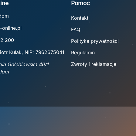
ine
Pomoc
adom
Kontakt
-online.pl
FAQ
22 200
Polityka prywatności
iotr Kulak, NIP: 7962675041
Regulamin
Zwroty i reklamacje
Wola Gołębiowska 40/1
adom