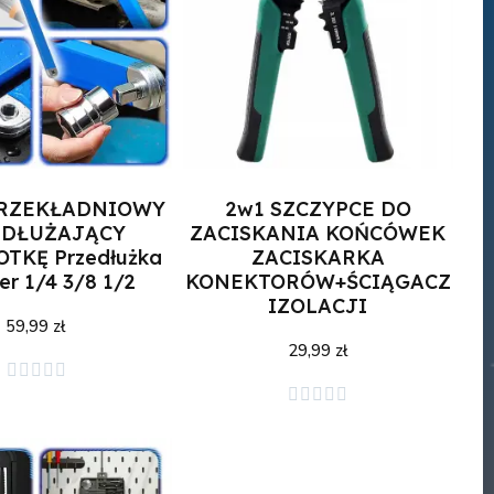
PRZEKŁADNIOWY
2w1 SZCZYPCE DO
EDŁUŻAJĄCY
ZACISKANIA KOŃCÓWEK
TKĘ Przedłużka
ZACISKARKA
r 1/4 3/8 1/2
KONEKTORÓW+ŚCIĄGACZ
IZOLACJI
59,99 zł
29,99 zł





j do koszyka
Dodaj do koszyka




