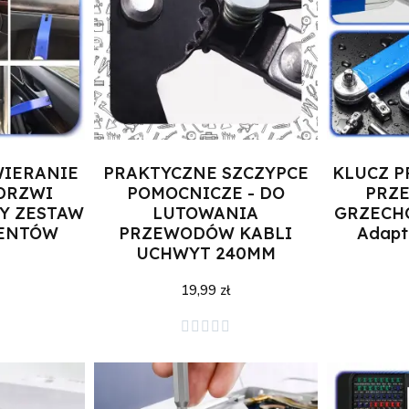
WIERANIE
PRAKTYCZNE SZCZYPCE
KLUCZ 
DRZWI
POMOCNICZE - DO
PRZ
Y ZESTAW
LUTOWANIA
GRZECHO
MENTÓW
PRZEWODÓW KABLI
Adapte
UCHWYT 240MM
19,99 zł
zyka
Dodaj do koszyka
Doda




