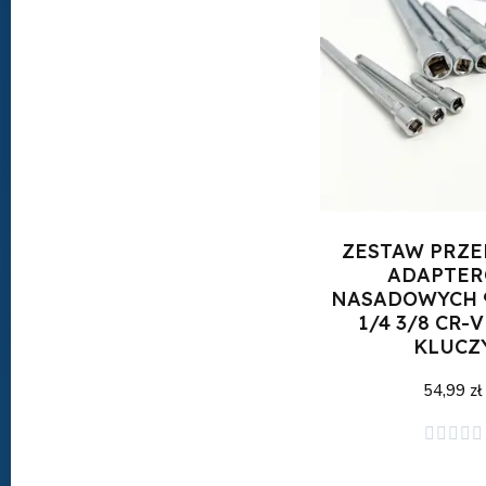
ZESTAW PRZ
ADAPTE
NASADOWYCH 9
1/4 3/8 CR-
KLUCZ
54,99 zł
Dodaj do kos




