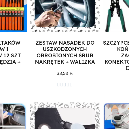
KTAKÓW
ZESTAW NASADEK DO
SZCZYPC
W I
USZKODZONYCH
KOŃ
 12 SZT
OBROBIONYCH ŚRUB
ZA
ĘDZIA +
NAKRĘTEK + WALIZKA
KONEKT
I
33,99 zł





zyka
Dodaj do koszyka
Doda