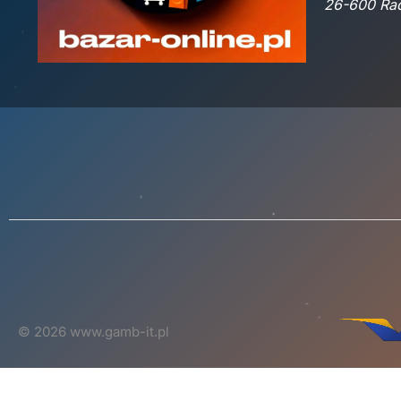
26-600 R
© 2026 www.gamb-it.pl