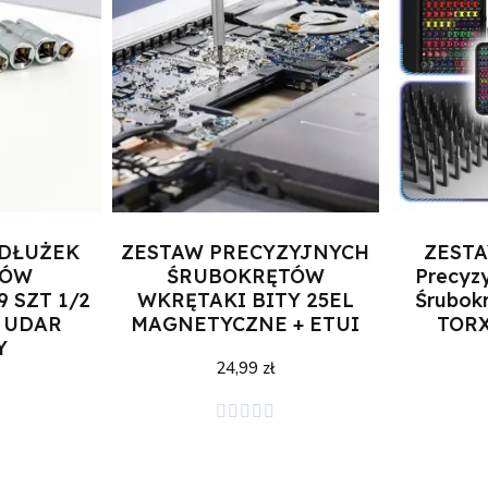
EDŁUŻEK
ZESTAW PRECYZYJNYCH
ZESTA
RÓW
ŚRUBOKRĘTÓW
Precyzy
 SZT 1/2
WKRĘTAKI BITY 25EL
Śrubok
V UDAR
MAGNETYCZNE + ETUI
TORX
Y
24,99 zł





zyka
Dodaj do koszyka
Doda