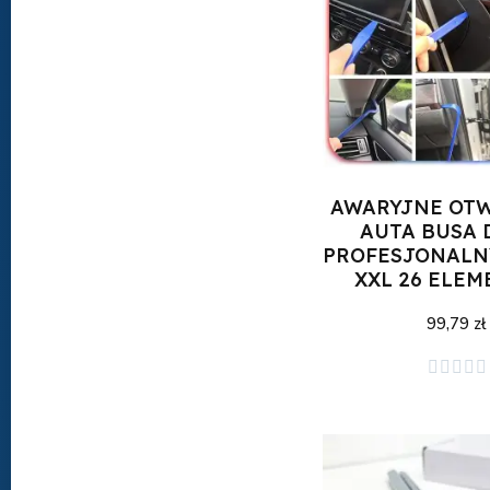
AWARYJNE OT
AUTA BUSA 
PROFESJONALN
XXL 26 ELE
99,79 zł





Dodaj do kos