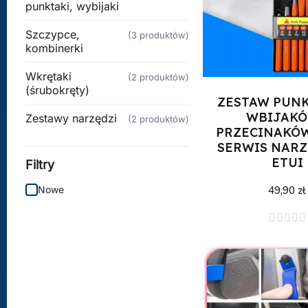
punktaki, wybijaki
Szczypce,
(3 produktów)
kombinerki
Wkrętaki
(2 produktów)
(śrubokręty)
ZESTAW PUN
WBIJAKÓ
Zestawy narzędzi
(2 produktów)
PRZECINAKÓW
SERWIS NARZ
ETUI
Filtry
49,90 zł
Nowe
Dodaj do kos




