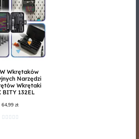
W Wkrętaków
jnych Narzędzi
rętów Wkrętaki
 BITY 132EL
64,99 zł





j do koszyka