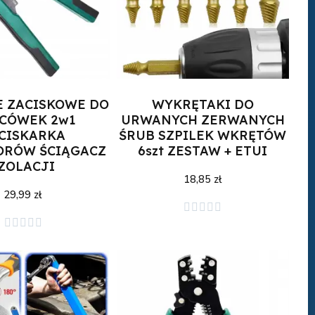
E ZACISKOWE DO
WYKRĘTAKI DO
CÓWEK 2w1
URWANYCH ZERWANYCH
CISKARKA
ŚRUB SZPILEK WKRĘTÓW
ORÓW ŚCIĄGACZ
6szt ZESTAW + ETUI
ZOLACJI
18,85 zł
29,99 zł





j do koszyka
Dodaj do koszyka




