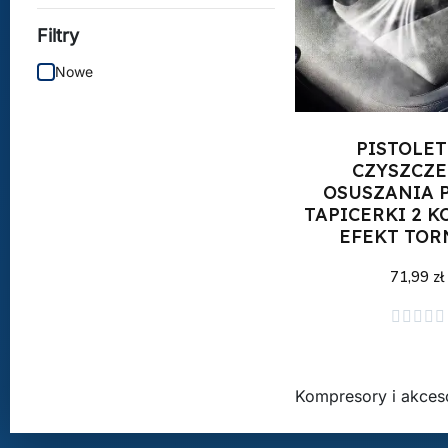
Filtry
Nowe
PISTOLET
CZYSZCZE
OSUSZANIA 
TAPICERKI 2 
EFEKT TO
71,99 zł
Dodaj do kos





Kompresory i akces