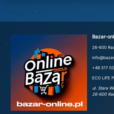
Bazar-onl
26-600 R
info@bazar
+48 517 0
ECO LIFE P
ul. Stara 
26-600 R