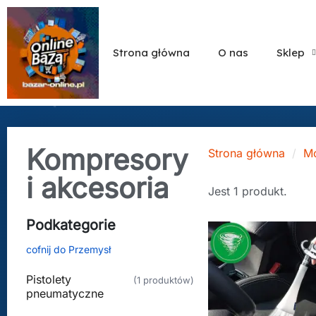
Strona główna
O nas
Sklep
Kompresory
Strona główna
Mo
i akcesoria
Jest 1 produkt.
Podkategorie
cofnij do Przemysł
Pistolety
(1 produktów)
pneumatyczne