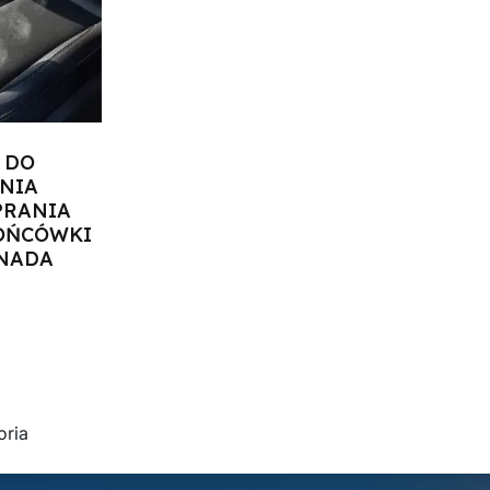
 DO
NIA
PRANIA
KOŃCÓWKI
RNADA
zyka
oria