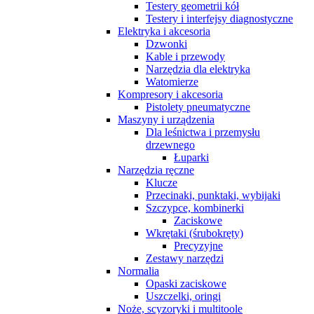
Testery geometrii kół
Testery i interfejsy diagnostyczne
Elektryka i akcesoria
Dzwonki
Kable i przewody
Narzędzia dla elektryka
Watomierze
Kompresory i akcesoria
Pistolety pneumatyczne
Maszyny i urządzenia
Dla leśnictwa i przemysłu
drzewnego
Łuparki
Narzędzia ręczne
Klucze
Przecinaki, punktaki, wybijaki
Szczypce, kombinerki
Zaciskowe
Wkrętaki (śrubokręty)
Precyzyjne
Zestawy narzędzi
Normalia
Opaski zaciskowe
Uszczelki, oringi
Noże, scyzoryki i multitoole