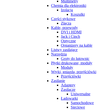
Multimetry
Chemia dla elektroniki
Izolacja
Koszulki
Części stykowe
Złącza
Kable, przewody
DVI i HDMI
Jack i Cinch
Optyczne
Organizery na kable
Listwy zasilające
Narzędzia
Groty do lutownic
Płytki drukowane, moduły
Moduły
Wtyki, gniazda, przejściówki
Przejściówki
Zasilanie
Adaptery
Zasilacze
Uniwersalne
Ładowarki
Samochodowe
Sieciowe