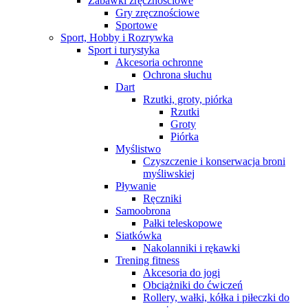
Zabawki zręcznościowe
Gry zręcznościowe
Sportowe
Sport, Hobby i Rozrywka
Sport i turystyka
Akcesoria ochronne
Ochrona słuchu
Dart
Rzutki, groty, piórka
Rzutki
Groty
Piórka
Myślistwo
Czyszczenie i konserwacja broni
myśliwskiej
Pływanie
Ręczniki
Samoobrona
Pałki teleskopowe
Siatkówka
Nakolanniki i rękawki
Trening fitness
Akcesoria do jogi
Obciążniki do ćwiczeń
Rollery, wałki, kółka i piłeczki do