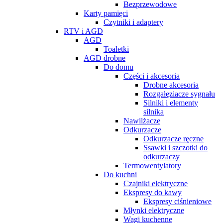
Bezprzewodowe
Karty pamięci
Czytniki i adaptery
RTV i AGD
AGD
Toaletki
AGD drobne
Do domu
Części i akcesoria
Drobne akcesoria
Rozgałęziacze sygnału
Silniki i elementy
silnika
Nawilżacze
Odkurzacze
Odkurzacze ręczne
Ssawki i szczotki do
odkurzaczy
Termowentylatory
Do kuchni
Czajniki elektryczne
Ekspresy do kawy
Ekspresy ciśnieniowe
Młynki elektryczne
Wagi kuchenne