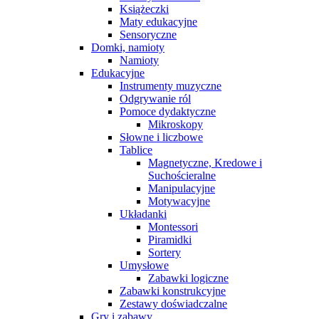
Książeczki
Maty edukacyjne
Sensoryczne
Domki, namioty
Namioty
Edukacyjne
Instrumenty muzyczne
Odgrywanie ról
Pomoce dydaktyczne
Mikroskopy
Słowne i liczbowe
Tablice
Magnetyczne, Kredowe i
Suchościeralne
Manipulacyjne
Motywacyjne
Układanki
Montessori
Piramidki
Sortery
Umysłowe
Zabawki logiczne
Zabawki konstrukcyjne
Zestawy doświadczalne
Gry i zabawy