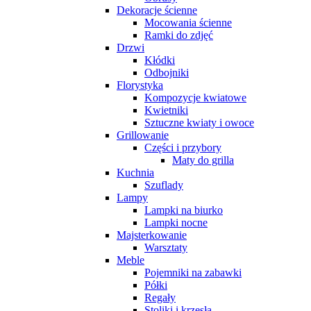
Dekoracje ścienne
Mocowania ścienne
Ramki do zdjęć
Drzwi
Kłódki
Odbojniki
Florystyka
Kompozycje kwiatowe
Kwietniki
Sztuczne kwiaty i owoce
Grillowanie
Części i przybory
Maty do grilla
Kuchnia
Szuflady
Lampy
Lampki na biurko
Lampki nocne
Majsterkowanie
Warsztaty
Meble
Pojemniki na zabawki
Półki
Regały
Stoliki i krzesła