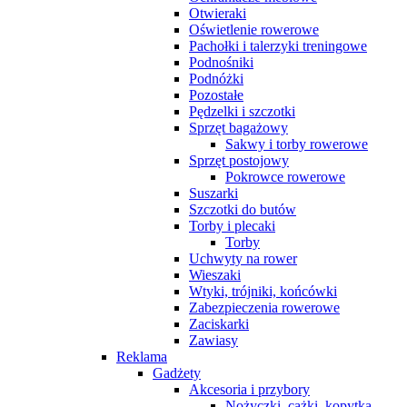
Otwieraki
Oświetlenie rowerowe
Pachołki i talerzyki treningowe
Podnośniki
Podnóżki
Pozostałe
Pędzelki i szczotki
Sprzęt bagażowy
Sakwy i torby rowerowe
Sprzęt postojowy
Pokrowce rowerowe
Suszarki
Szczotki do butów
Torby i plecaki
Torby
Uchwyty na rower
Wieszaki
Wtyki, trójniki, końcówki
Zabezpieczenia rowerowe
Zaciskarki
Zawiasy
Reklama
Gadżety
Akcesoria i przybory
Nożyczki, cążki, kopytka