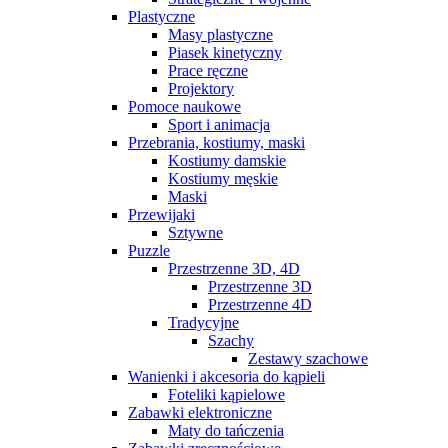
Plastyczne
Masy plastyczne
Piasek kinetyczny
Prace ręczne
Projektory
Pomoce naukowe
Sport i animacja
Przebrania, kostiumy, maski
Kostiumy damskie
Kostiumy męskie
Maski
Przewijaki
Sztywne
Puzzle
Przestrzenne 3D, 4D
Przestrzenne 3D
Przestrzenne 4D
Tradycyjne
Szachy
Zestawy szachowe
Wanienki i akcesoria do kąpieli
Foteliki kąpielowe
Zabawki elektroniczne
Maty do tańczenia