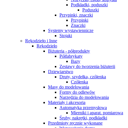
Podkładki, poduszki
Poduszki
Przypinki, znaczki
Przypinki
Znaczki
Systemy wystawiennicze
Stojaki
Rękodzieło i Inne
Rękodzieło
Biżuteria - półprodukty
Półfabrykaty
Bazy
Zestawy do tworzenia biżuterii
Dziewiarstwo
Druty, szydełka, czółenka
Czółenka
Masy do modelowania
Formy do odlewów
Narzędzia do modelowania
Materiały i akcesoria
Automatyka przemysłowa
Mierniki i aparat. pomiarowa
Śruby, nakrętki, podkładki
Przedmioty ręcznie wykonane