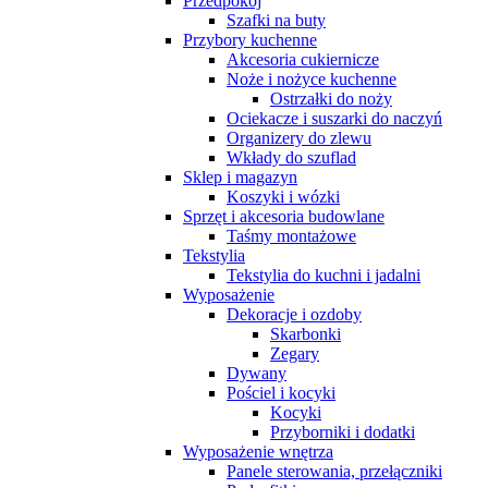
Przedpokój
Szafki na buty
Przybory kuchenne
Akcesoria cukiernicze
Noże i nożyce kuchenne
Ostrzałki do noży
Ociekacze i suszarki do naczyń
Organizery do zlewu
Wkłady do szuflad
Sklep i magazyn
Koszyki i wózki
Sprzęt i akcesoria budowlane
Taśmy montażowe
Tekstylia
Tekstylia do kuchni i jadalni
Wyposażenie
Dekoracje i ozdoby
Skarbonki
Zegary
Dywany
Pościel i kocyki
Kocyki
Przyborniki i dodatki
Wyposażenie wnętrza
Panele sterowania, przełączniki