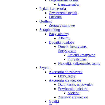
Wyposażenie domu
Łapacze snów
Pędzle i akcesoria
Czyszczenie pędzli
Lusterka
Quilling
Zestawy startowe
Scrapbooking
Bazy, albumy
Albumy
Dodatki i ozdoby
Druciki kreatywne,
florystyczne
Druciki kreatywne
Florystyczne
Naklejki, kalkomanie, taśmy
Szycie
Akcesoria do zabawek
Oczy, rzęsy
Akcesoria krawieckie
Dziurkacze, napownice
Przyborniki, niciarki
Niciarki
Zestawy krawieckie
Guziki