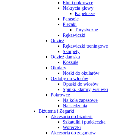
Etui i pokrowce
Nakrycia głowy
Kapelusze
Parasole
Plecaki
Turystyczne
Rękawiczki
Odzież
Rękawiczki treningowe
Skarpety
Odzież damska
Koszule
Okulary
Noski do okularów
Ozdoby do włosów
Opaski do włosów
Spinki, klamry, wsuwki
Pokrowce
Na koła zapasowe
Na siedzenia
Biżuteria i Zegarki
Akcesoria do biżuterii
Szkatułki i pudełeczka
Woreczki
Akcesoria do zegarków