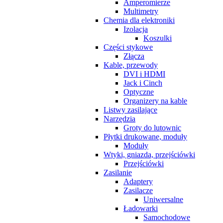
Amperomierze
Multimetry
Chemia dla elektroniki
Izolacja
Koszulki
Części stykowe
Złącza
Kable, przewody
DVI i HDMI
Jack i Cinch
Optyczne
Organizery na kable
Listwy zasilające
Narzędzia
Groty do lutownic
Płytki drukowane, moduły
Moduły
Wtyki, gniazda, przejściówki
Przejściówki
Zasilanie
Adaptery
Zasilacze
Uniwersalne
Ładowarki
Samochodowe