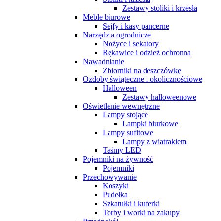
Zestawy stoliki i krzesła
Meble biurowe
Sejfy i kasy pancerne
Narzędzia ogrodnicze
Nożyce i sekatory
Rękawice i odzież ochronna
Nawadnianie
Zbiorniki na deszczówkę
Ozdoby świąteczne i okolicznościowe
Halloween
Zestawy halloweenowe
Oświetlenie wewnętrzne
Lampy stojące
Lampki biurkowe
Lampy sufitowe
Lampy z wiatrakiem
Taśmy LED
Pojemniki na żywność
Pojemniki
Przechowywanie
Koszyki
Pudełka
Szkatułki i kuferki
Torby i worki na zakupy