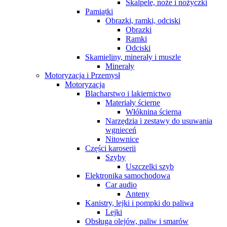
Skalpele, noże i nożyczki
Pamiątki
Obrazki, ramki, odciski
Obrazki
Ramki
Odciski
Skamieliny, minerały i muszle
Minerały
Motoryzacja i Przemysł
Motoryzacja
Blacharstwo i lakiernictwo
Materiały ścierne
Włóknina ścierna
Narzędzia i zestawy do usuwania
wgnieceń
Nitownice
Części karoserii
Szyby
Uszczelki szyb
Elektronika samochodowa
Car audio
Anteny
Kanistry, lejki i pompki do paliwa
Lejki
Obsługa olejów, paliw i smarów