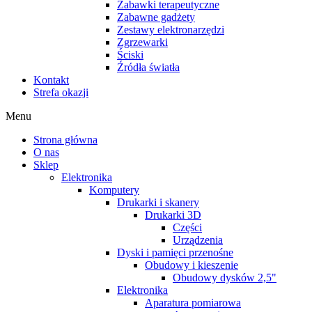
Zabawki terapeutyczne
Zabawne gadżety
Zestawy elektronarzędzi
Zgrzewarki
Ściski
Źródła światła
Kontakt
Strefa okazji
Menu
Strona główna
O nas
Sklep
Elektronika
Komputery
Drukarki i skanery
Drukarki 3D
Części
Urządzenia
Dyski i pamięci przenośne
Obudowy i kieszenie
Obudowy dysków 2,5"
Elektronika
Aparatura pomiarowa