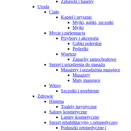
Zabawki i baseny
Uroda
Ciało
Kąpiel i prysznic
Myjki, gąbki, szczotki
Myjki
Mycie i pielęgnacja
Przybory i akcesoria
Gąbki polerskie
Pędzelki
Wnętrze
Zapachy samochodowe
Sprzęt i urządzenia do masażu
Masażery i urządzenia masujące
Masażery
Maty masujące
Włosy
Szczotki i grzebienie
Zdrowie
Higiena
Toalety turystyczne
Salony kosmetyczne
Lampy kosmetyczne
Sprzęt rehabilitacyjny i ortopedyczny
Poduszki ortopedyczne i