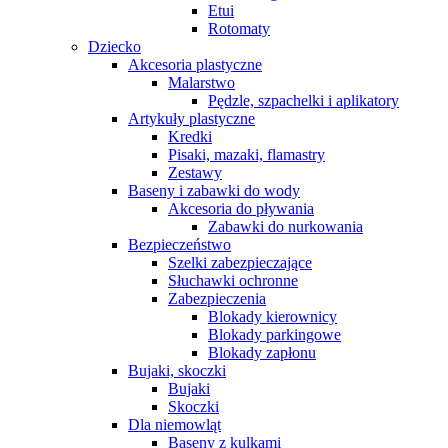
Etui
Rotomaty
Dziecko
Akcesoria plastyczne
Malarstwo
Pędzle, szpachelki i aplikatory
Artykuły plastyczne
Kredki
Pisaki, mazaki, flamastry
Zestawy
Baseny i zabawki do wody
Akcesoria do pływania
Zabawki do nurkowania
Bezpieczeństwo
Szelki zabezpieczające
Słuchawki ochronne
Zabezpieczenia
Blokady kierownicy
Blokady parkingowe
Blokady zapłonu
Bujaki, skoczki
Bujaki
Skoczki
Dla niemowląt
Baseny z kulkami