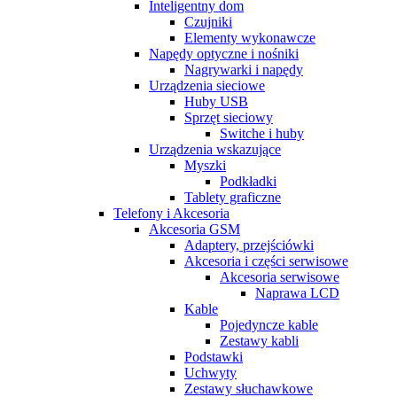
Inteligentny dom
Czujniki
Elementy wykonawcze
Napędy optyczne i nośniki
Nagrywarki i napędy
Urządzenia sieciowe
Huby USB
Sprzęt sieciowy
Switche i huby
Urządzenia wskazujące
Myszki
Podkładki
Tablety graficzne
Telefony i Akcesoria
Akcesoria GSM
Adaptery, przejściówki
Akcesoria i części serwisowe
Akcesoria serwisowe
Naprawa LCD
Kable
Pojedyncze kable
Zestawy kabli
Podstawki
Uchwyty
Zestawy słuchawkowe