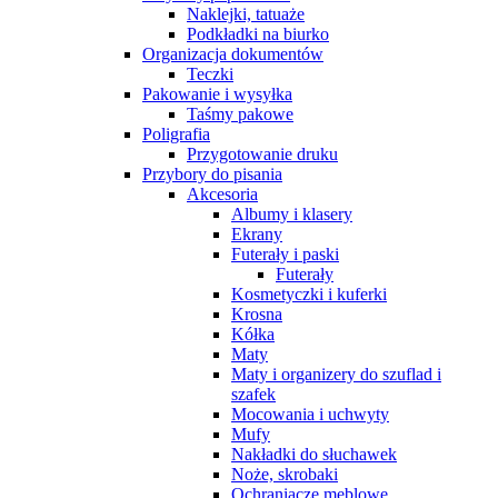
Naklejki, tatuaże
Podkładki na biurko
Organizacja dokumentów
Teczki
Pakowanie i wysyłka
Taśmy pakowe
Poligrafia
Przygotowanie druku
Przybory do pisania
Akcesoria
Albumy i klasery
Ekrany
Futerały i paski
Futerały
Kosmetyczki i kuferki
Krosna
Kółka
Maty
Maty i organizery do szuflad i
szafek
Mocowania i uchwyty
Mufy
Nakładki do słuchawek
Noże, skrobaki
Ochraniacze meblowe