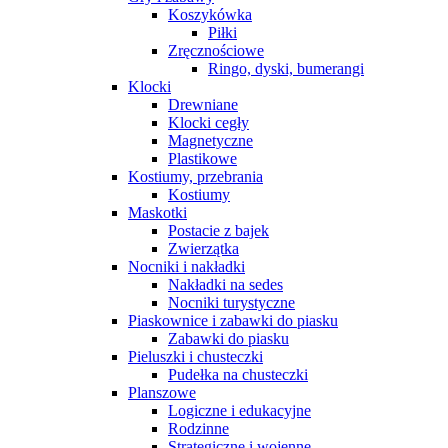
Koszykówka
Piłki
Zręcznościowe
Ringo, dyski, bumerangi
Klocki
Drewniane
Klocki cegły
Magnetyczne
Plastikowe
Kostiumy, przebrania
Kostiumy
Maskotki
Postacie z bajek
Zwierzątka
Nocniki i nakładki
Nakładki na sedes
Nocniki turystyczne
Piaskownice i zabawki do piasku
Zabawki do piasku
Pieluszki i chusteczki
Pudełka na chusteczki
Planszowe
Logiczne i edukacyjne
Rodzinne
Strategiczne i wojenne