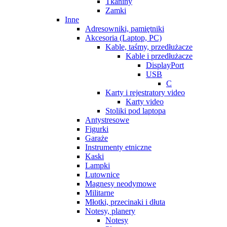
Tkaniny
Zamki
Inne
Adresowniki, pamiętniki
Akcesoria (Laptop, PC)
Kable, taśmy, przedłużacze
Kable i przedłużacze
DisplayPort
USB
C
Karty i rejestratory video
Karty video
Stoliki pod laptopa
Antystresowe
Figurki
Garaże
Instrumenty etniczne
Kaski
Lampki
Lutownice
Magnesy neodymowe
Militarne
Młotki, przecinaki i dłuta
Notesy, planery
Notesy