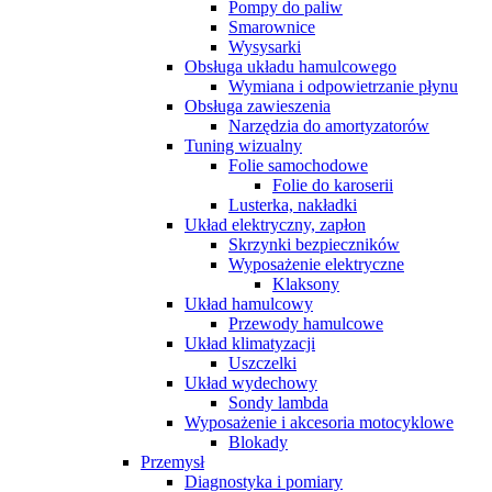
Pompy do paliw
Smarownice
Wysysarki
Obsługa układu hamulcowego
Wymiana i odpowietrzanie płynu
Obsługa zawieszenia
Narzędzia do amortyzatorów
Tuning wizualny
Folie samochodowe
Folie do karoserii
Lusterka, nakładki
Układ elektryczny, zapłon
Skrzynki bezpieczników
Wyposażenie elektryczne
Klaksony
Układ hamulcowy
Przewody hamulcowe
Układ klimatyzacji
Uszczelki
Układ wydechowy
Sondy lambda
Wyposażenie i akcesoria motocyklowe
Blokady
Przemysł
Diagnostyka i pomiary