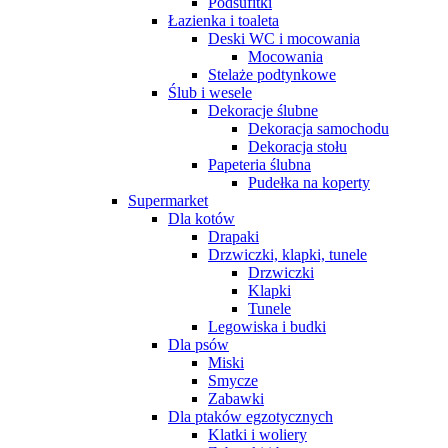
Podsufitki
Łazienka i toaleta
Deski WC i mocowania
Mocowania
Stelaże podtynkowe
Ślub i wesele
Dekoracje ślubne
Dekoracja samochodu
Dekoracja stołu
Papeteria ślubna
Pudełka na koperty
Supermarket
Dla kotów
Drapaki
Drzwiczki, klapki, tunele
Drzwiczki
Klapki
Tunele
Legowiska i budki
Dla psów
Miski
Smycze
Zabawki
Dla ptaków egzotycznych
Klatki i woliery