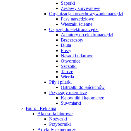
Saperki
Zestawy survivalowe
Organizacja i przechowywanie narzędzi
Pasy narzędziowe
Wieszaki ścienne
Osprzęt do elektronarzędzi
Adaptery do elektronarzędzi
Brzeszczoty
Dłuta
Frezy
Nasadki udarowe
Otwornice
Szczotki
Tarcze
Wiertła
Piły i pilarki
Ostrzałki do łańcuchów
Przyrządy miernicze
Kątowniki i kątomierze
Suwmiarki
Biuro i Reklama
Akcesoria biurowe
Nożyczki
Przyborniki
Artykuły papiernicze