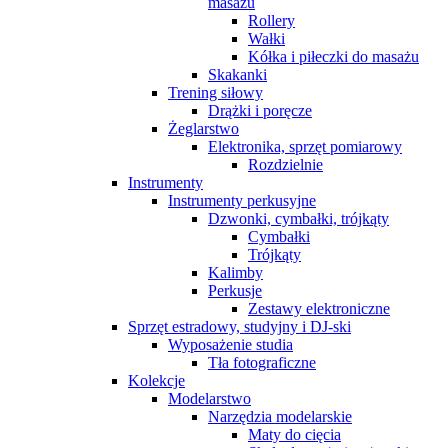
masażu
Rollery
Wałki
Kółka i piłeczki do masażu
Skakanki
Trening siłowy
Drążki i poręcze
Żeglarstwo
Elektronika, sprzęt pomiarowy
Rozdzielnie
Instrumenty
Instrumenty perkusyjne
Dzwonki, cymbałki, trójkąty
Cymbałki
Trójkąty
Kalimby
Perkusje
Zestawy elektroniczne
Sprzęt estradowy, studyjny i DJ-ski
Wyposażenie studia
Tła fotograficzne
Kolekcje
Modelarstwo
Narzędzia modelarskie
Maty do cięcia