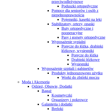
przeciwodleżynowe
Poduszki ortopedyczne
Pomoce dla seniorów i osób z
niepełnosprawnością
Pojemniki, kasetki na leki
Stabilizatory, ortezy, opaski
Buty ortopedyczne i
pooperacyjne
Pasy i gorsety ortopedyczne
Wyposażenie sypialni
Poręcze do łóżka, drabinki
łóżkowe, wysięgniki
Poręcze do łóżka
Drabinki łóżkowe
Wysięgniki
Wyposażenie szpitali i gabinetów
Produkty jednorazowego użytku
Worki do zbiórki moczu
Moda i Akcesoria
Odzież, Obuwie, Dodatki
Bagaż
Kosmetyczki
Organizery i pokrowce
Galanteria i dodatki
Breloki