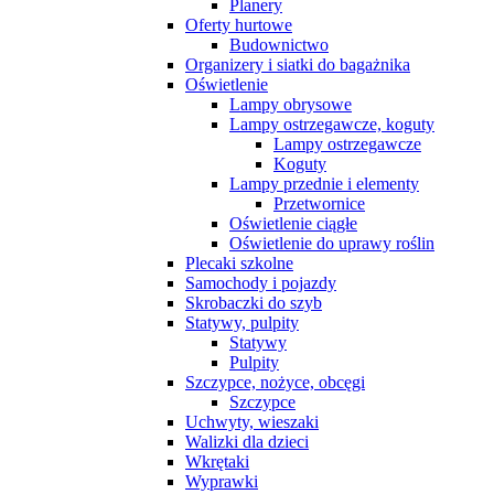
Planery
Oferty hurtowe
Budownictwo
Organizery i siatki do bagażnika
Oświetlenie
Lampy obrysowe
Lampy ostrzegawcze, koguty
Lampy ostrzegawcze
Koguty
Lampy przednie i elementy
Przetwornice
Oświetlenie ciągłe
Oświetlenie do uprawy roślin
Plecaki szkolne
Samochody i pojazdy
Skrobaczki do szyb
Statywy, pulpity
Statywy
Pulpity
Szczypce, nożyce, obcęgi
Szczypce
Uchwyty, wieszaki
Walizki dla dzieci
Wkrętaki
Wyprawki