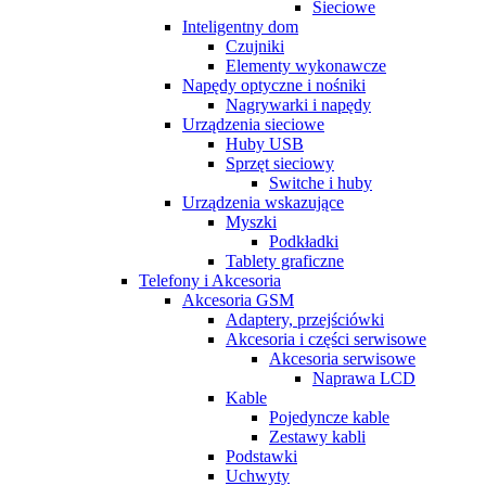
Sieciowe
Inteligentny dom
Czujniki
Elementy wykonawcze
Napędy optyczne i nośniki
Nagrywarki i napędy
Urządzenia sieciowe
Huby USB
Sprzęt sieciowy
Switche i huby
Urządzenia wskazujące
Myszki
Podkładki
Tablety graficzne
Telefony i Akcesoria
Akcesoria GSM
Adaptery, przejściówki
Akcesoria i części serwisowe
Akcesoria serwisowe
Naprawa LCD
Kable
Pojedyncze kable
Zestawy kabli
Podstawki
Uchwyty