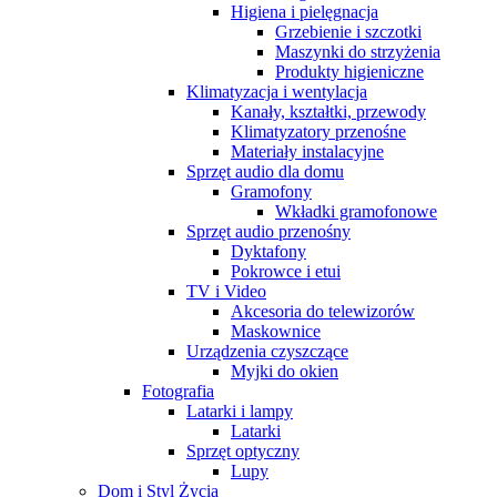
Higiena i pielęgnacja
Grzebienie i szczotki
Maszynki do strzyżenia
Produkty higieniczne
Klimatyzacja i wentylacja
Kanały, kształtki, przewody
Klimatyzatory przenośne
Materiały instalacyjne
Sprzęt audio dla domu
Gramofony
Wkładki gramofonowe
Sprzęt audio przenośny
Dyktafony
Pokrowce i etui
TV i Video
Akcesoria do telewizorów
Maskownice
Urządzenia czyszczące
Myjki do okien
Fotografia
Latarki i lampy
Latarki
Sprzęt optyczny
Lupy
Dom i Styl Życia