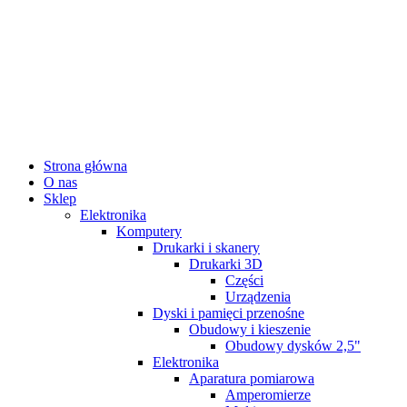
Strona główna
O nas
Sklep
Elektronika
Komputery
Drukarki i skanery
Drukarki 3D
Części
Urządzenia
Dyski i pamięci przenośne
Obudowy i kieszenie
Obudowy dysków 2,5"
Elektronika
Aparatura pomiarowa
Amperomierze