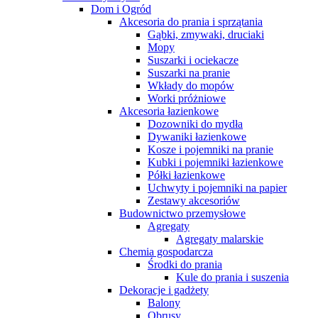
Dom i Ogród
Akcesoria do prania i sprzątania
Gąbki, zmywaki, druciaki
Mopy
Suszarki i ociekacze
Suszarki na pranie
Wkłady do mopów
Worki próżniowe
Akcesoria łazienkowe
Dozowniki do mydła
Dywaniki łazienkowe
Kosze i pojemniki na pranie
Kubki i pojemniki łazienkowe
Półki łazienkowe
Uchwyty i pojemniki na papier
Zestawy akcesoriów
Budownictwo przemysłowe
Agregaty
Agregaty malarskie
Chemia gospodarcza
Środki do prania
Kule do prania i suszenia
Dekoracje i gadżety
Balony
Obrusy