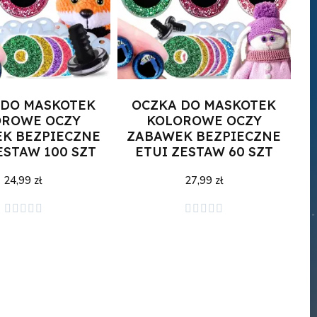
 DO MASKOTEK
OCZKA DO MASKOTEK
OROWE OCZY
KOLOROWE OCZY
K BEZPIECZNE
ZABAWEK BEZPIECZNE
ESTAW 100 SZT
ETUI ZESTAW 60 SZT
24,99 zł
27,99 zł
j do koszyka
Dodaj do koszyka









