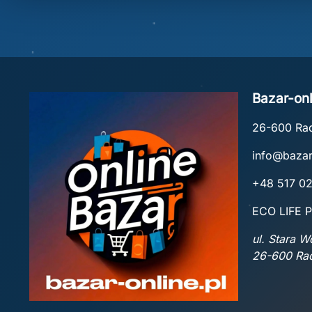
Bazar-onl
26-600 R
info@bazar
+48 517 0
ECO LIFE P
ul. Stara 
26-600 R