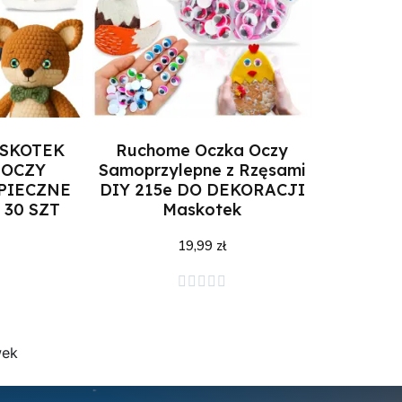
SKOTEK
Ruchome Oczka Oczy
 OCZY
Samoprzylepne z Rzęsami
PIECZNE
DIY 215e DO DEKORACJI
 30 SZT
Maskotek
19,99 zł
zyka
Dodaj do koszyka





wek