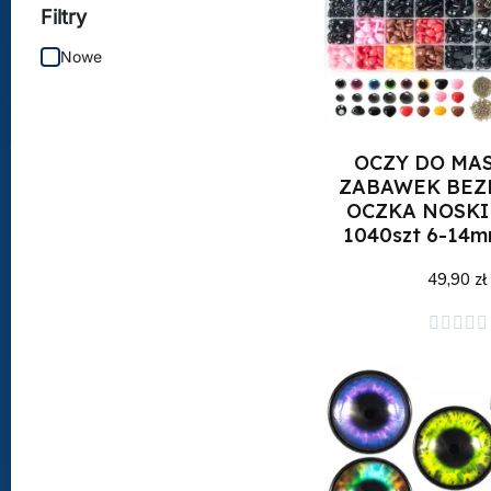
Filtry
Nowe
OCZY DO MA
ZABAWEK BEZ
OCZKA NOSKI
1040szt 6-14
49,90 zł
Dodaj do kos




