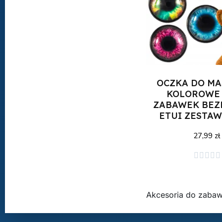
OCZKA DO MA
KOLOROWE
ZABAWEK BEZ
ETUI ZESTAW
27,99 zł
Dodaj do kos





Akcesoria do zaba