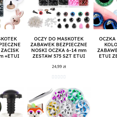
SKOTEK
OCZY DO MASKOTEK
OCZKA
PIECZNE
ZABAWEK BEZPIECZNE
KOL
 ZACISK
NOSKI OCZKA 6-14 mm
ZABAWE
mm +ETUI
ZESTAW 575 SZT ETUI
ETUI Z
24,99 zł
zyka
Dodaj do koszyka
Doda




