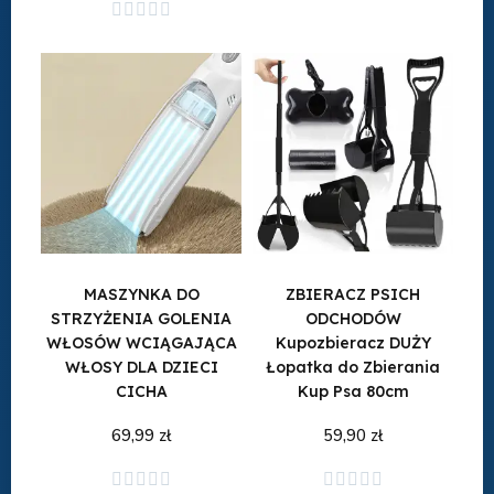
Dodaj do koszyka
Dodaj do koszyka





MASZYNKA DO
ZBIERACZ PSICH
STRZYŻENIA GOLENIA
ODCHODÓW
WŁOSÓW WCIĄGAJĄCA
Kupozbieracz DUŻY
WŁOSY DLA DZIECI
Łopatka do Zbierania
CICHA
Kup Psa 80cm
69,99 zł
59,90 zł
Dodaj do koszyka
Dodaj do koszyka









