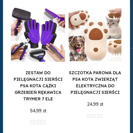
ZESTAW DO
SZCZOTKA PAROWA DLA
PIELĘGNACJI SIERŚCI
PSA KOTA ZWIERZĄT
PSA KOTA CĄŻKI
ELEKTRYCZNA DO
GRZEBIEŃ RĘKAWICA
PIELĘGNACJI SIERŚCI
TRYMER 7 ELE
24,99 zł
54,99 zł





Dodaj do koszyka
Dodaj do koszyka




