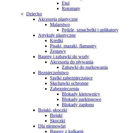
Etui
Rotomaty
Dziecko
Akcesoria plastyczne
Malarstwo
Pędzle, szpachelki i aplikatory
Artykuły plastyczne
Kredki
Pisaki, mazaki, flamastry
Zestawy
Baseny i zabawki do wody
Akcesoria do pływania
Zabawki do nurkowania
Bezpieczeństwo
Szelki zabezpieczające
Słuchawki ochronne
Zabezpieczenia
Blokady kierownicy
Blokady parkingowe
Blokady zapłonu
Bujaki, skoczki
Bujaki
Skoczki
Dla niemowląt
Baseny z kulkami