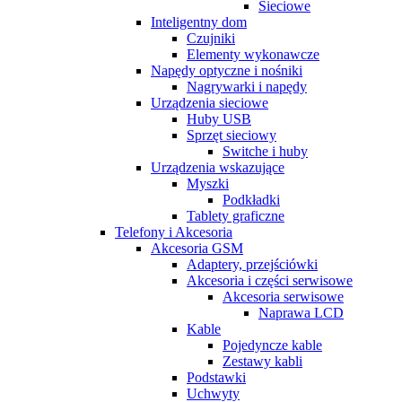
Sieciowe
Inteligentny dom
Czujniki
Elementy wykonawcze
Napędy optyczne i nośniki
Nagrywarki i napędy
Urządzenia sieciowe
Huby USB
Sprzęt sieciowy
Switche i huby
Urządzenia wskazujące
Myszki
Podkładki
Tablety graficzne
Telefony i Akcesoria
Akcesoria GSM
Adaptery, przejściówki
Akcesoria i części serwisowe
Akcesoria serwisowe
Naprawa LCD
Kable
Pojedyncze kable
Zestawy kabli
Podstawki
Uchwyty