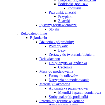
Podkładki, poduszki
Poduszki
Przypinki, znaczki
Przypinki
Znaczki
Systemy wystawiennicze
Stojaki
Rękodzieło i Inne
Rękodzieło
Biżuteria - półprodukty
Półfabrykaty
Bazy
Zestawy do tworzenia biżuterii
Dziewiarstwo
Druty, szydełka, czółenka
Czółenka
Masy do modelowania
Formy do odlewów
Narzędzia do modelowania
Materiały i akcesoria
Automatyka przemysłowa
Mierniki i aparat. pomiarowa
Śruby, nakrętki, podkładki
Przedmioty ręcznie wykonane