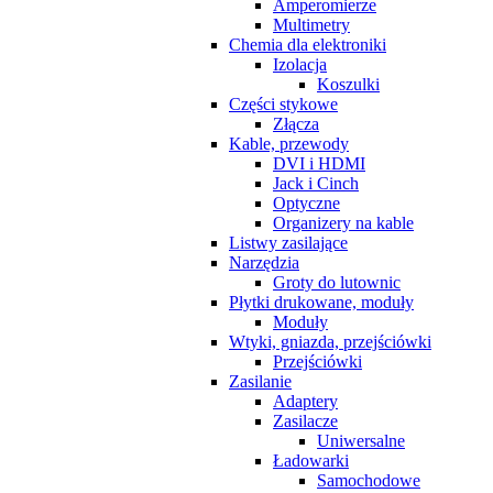
Amperomierze
Multimetry
Chemia dla elektroniki
Izolacja
Koszulki
Części stykowe
Złącza
Kable, przewody
DVI i HDMI
Jack i Cinch
Optyczne
Organizery na kable
Listwy zasilające
Narzędzia
Groty do lutownic
Płytki drukowane, moduły
Moduły
Wtyki, gniazda, przejściówki
Przejściówki
Zasilanie
Adaptery
Zasilacze
Uniwersalne
Ładowarki
Samochodowe