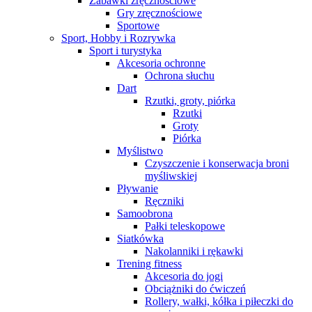
Zabawki zręcznościowe
Gry zręcznościowe
Sportowe
Sport, Hobby i Rozrywka
Sport i turystyka
Akcesoria ochronne
Ochrona słuchu
Dart
Rzutki, groty, piórka
Rzutki
Groty
Piórka
Myślistwo
Czyszczenie i konserwacja broni
myśliwskiej
Pływanie
Ręczniki
Samoobrona
Pałki teleskopowe
Siatkówka
Nakolanniki i rękawki
Trening fitness
Akcesoria do jogi
Obciążniki do ćwiczeń
Rollery, wałki, kółka i piłeczki do