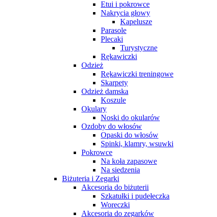
Etui i pokrowce
Nakrycia głowy
Kapelusze
Parasole
Plecaki
Turystyczne
Rękawiczki
Odzież
Rękawiczki treningowe
Skarpety
Odzież damska
Koszule
Okulary
Noski do okularów
Ozdoby do włosów
Opaski do włosów
Spinki, klamry, wsuwki
Pokrowce
Na koła zapasowe
Na siedzenia
Biżuteria i Zegarki
Akcesoria do biżuterii
Szkatułki i pudełeczka
Woreczki
Akcesoria do zegarków