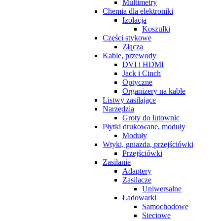
Multimetry
Chemia dla elektroniki
Izolacja
Koszulki
Części stykowe
Złącza
Kable, przewody
DVI i HDMI
Jack i Cinch
Optyczne
Organizery na kable
Listwy zasilające
Narzędzia
Groty do lutownic
Płytki drukowane, moduły
Moduły
Wtyki, gniazda, przejściówki
Przejściówki
Zasilanie
Adaptery
Zasilacze
Uniwersalne
Ładowarki
Samochodowe
Sieciowe