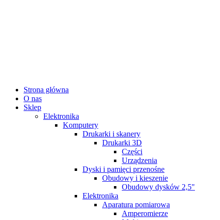
Strona główna
O nas
Sklep
Elektronika
Komputery
Drukarki i skanery
Drukarki 3D
Części
Urządzenia
Dyski i pamięci przenośne
Obudowy i kieszenie
Obudowy dysków 2,5"
Elektronika
Aparatura pomiarowa
Amperomierze