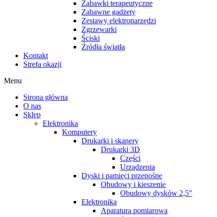
Zabawki terapeutyczne
Zabawne gadżety
Zestawy elektronarzędzi
Zgrzewarki
Ściski
Źródła światła
Kontakt
Strefa okazji
Menu
Strona główna
O nas
Sklep
Elektronika
Komputery
Drukarki i skanery
Drukarki 3D
Części
Urządzenia
Dyski i pamięci przenośne
Obudowy i kieszenie
Obudowy dysków 2,5"
Elektronika
Aparatura pomiarowa