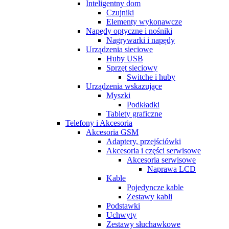
Inteligentny dom
Czujniki
Elementy wykonawcze
Napędy optyczne i nośniki
Nagrywarki i napędy
Urządzenia sieciowe
Huby USB
Sprzęt sieciowy
Switche i huby
Urządzenia wskazujące
Myszki
Podkładki
Tablety graficzne
Telefony i Akcesoria
Akcesoria GSM
Adaptery, przejściówki
Akcesoria i części serwisowe
Akcesoria serwisowe
Naprawa LCD
Kable
Pojedyncze kable
Zestawy kabli
Podstawki
Uchwyty
Zestawy słuchawkowe