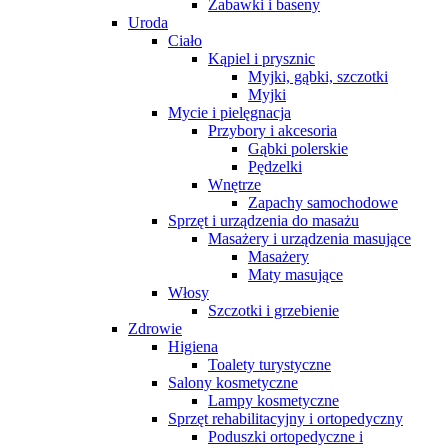
Zabawki i baseny
Uroda
Ciało
Kąpiel i prysznic
Myjki, gąbki, szczotki
Myjki
Mycie i pielęgnacja
Przybory i akcesoria
Gąbki polerskie
Pędzelki
Wnętrze
Zapachy samochodowe
Sprzęt i urządzenia do masażu
Masażery i urządzenia masujące
Masażery
Maty masujące
Włosy
Szczotki i grzebienie
Zdrowie
Higiena
Toalety turystyczne
Salony kosmetyczne
Lampy kosmetyczne
Sprzęt rehabilitacyjny i ortopedyczny
Poduszki ortopedyczne i