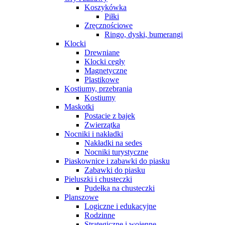
Koszykówka
Piłki
Zręcznościowe
Ringo, dyski, bumerangi
Klocki
Drewniane
Klocki cegły
Magnetyczne
Plastikowe
Kostiumy, przebrania
Kostiumy
Maskotki
Postacie z bajek
Zwierzątka
Nocniki i nakładki
Nakładki na sedes
Nocniki turystyczne
Piaskownice i zabawki do piasku
Zabawki do piasku
Pieluszki i chusteczki
Pudełka na chusteczki
Planszowe
Logiczne i edukacyjne
Rodzinne
Strategiczne i wojenne