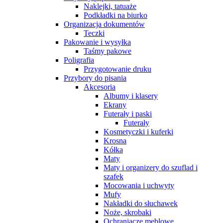
Naklejki, tatuaże
Podkładki na biurko
Organizacja dokumentów
Teczki
Pakowanie i wysyłka
Taśmy pakowe
Poligrafia
Przygotowanie druku
Przybory do pisania
Akcesoria
Albumy i klasery
Ekrany
Futerały i paski
Futerały
Kosmetyczki i kuferki
Krosna
Kółka
Maty
Maty i organizery do szuflad i
szafek
Mocowania i uchwyty
Mufy
Nakładki do słuchawek
Noże, skrobaki
Ochraniacze meblowe