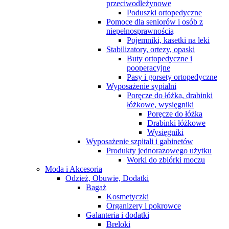
przeciwodleżynowe
Poduszki ortopedyczne
Pomoce dla seniorów i osób z
niepełnosprawnością
Pojemniki, kasetki na leki
Stabilizatory, ortezy, opaski
Buty ortopedyczne i
pooperacyjne
Pasy i gorsety ortopedyczne
Wyposażenie sypialni
Poręcze do łóżka, drabinki
łóżkowe, wysięgniki
Poręcze do łóżka
Drabinki łóżkowe
Wysięgniki
Wyposażenie szpitali i gabinetów
Produkty jednorazowego użytku
Worki do zbiórki moczu
Moda i Akcesoria
Odzież, Obuwie, Dodatki
Bagaż
Kosmetyczki
Organizery i pokrowce
Galanteria i dodatki
Breloki