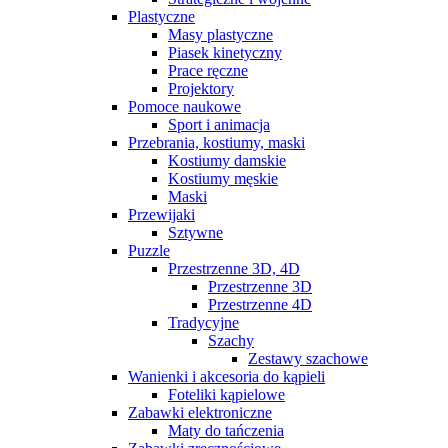
Plastyczne
Masy plastyczne
Piasek kinetyczny
Prace ręczne
Projektory
Pomoce naukowe
Sport i animacja
Przebrania, kostiumy, maski
Kostiumy damskie
Kostiumy męskie
Maski
Przewijaki
Sztywne
Puzzle
Przestrzenne 3D, 4D
Przestrzenne 3D
Przestrzenne 4D
Tradycyjne
Szachy
Zestawy szachowe
Wanienki i akcesoria do kąpieli
Foteliki kąpielowe
Zabawki elektroniczne
Maty do tańczenia