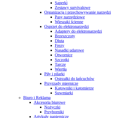
Saperki
Zestawy survivalowe
Organizacja i przechowywanie narzędzi
Pasy narzędziowe
Wieszaki ścienne
Osprzęt do elektronarzędzi
Adaptery do elektronarzędzi
Brzeszczoty
Dłuta
Frezy
Nasadki udarowe
Otwornice
Szczotki
Tarcze
Wiertła
Piły i pilarki
Ostrzałki do łańcuchów
Przyrządy miernicze
Kątowniki i kątomierze
Suwmiarki
Biuro i Reklama
Akcesoria biurowe
Nożyczki
Przyborniki
Artykuły papiernicze