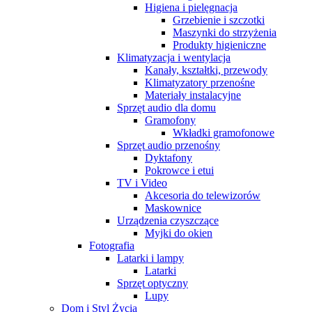
Higiena i pielęgnacja
Grzebienie i szczotki
Maszynki do strzyżenia
Produkty higieniczne
Klimatyzacja i wentylacja
Kanały, kształtki, przewody
Klimatyzatory przenośne
Materiały instalacyjne
Sprzęt audio dla domu
Gramofony
Wkładki gramofonowe
Sprzęt audio przenośny
Dyktafony
Pokrowce i etui
TV i Video
Akcesoria do telewizorów
Maskownice
Urządzenia czyszczące
Myjki do okien
Fotografia
Latarki i lampy
Latarki
Sprzęt optyczny
Lupy
Dom i Styl Życia