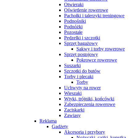
Otwieraki
Oświetlenie rowerowe
Pachołki i talerzyki treningowe
Podnośniki
Podnóżki
Pozostałe
Pędzelki i szczotki
Sprzęt bagażowy
Sakwy i torby rowerowe
Sprzęt postojowy
Pokrowce rowerowe
Suszarki
Szczotki do butów
Torby i plecaki
Torby
Uchwyty na rower
Wieszaki
Wtyki, trójniki, końcówki
Zabezpieczenia rowerowe
Zaciskarki
Zawiasy
Reklama
Gadżety
Akcesoria i przybory
Nożyczki, cążki, kopytka