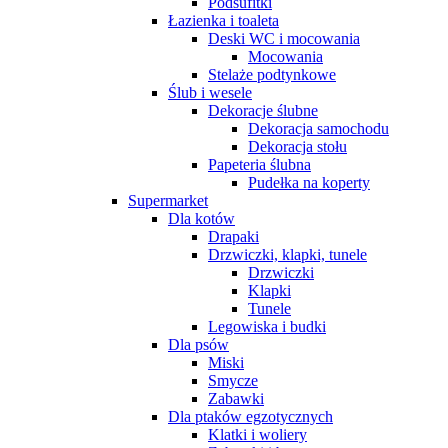
Podsufitki
Łazienka i toaleta
Deski WC i mocowania
Mocowania
Stelaże podtynkowe
Ślub i wesele
Dekoracje ślubne
Dekoracja samochodu
Dekoracja stołu
Papeteria ślubna
Pudełka na koperty
Supermarket
Dla kotów
Drapaki
Drzwiczki, klapki, tunele
Drzwiczki
Klapki
Tunele
Legowiska i budki
Dla psów
Miski
Smycze
Zabawki
Dla ptaków egzotycznych
Klatki i woliery