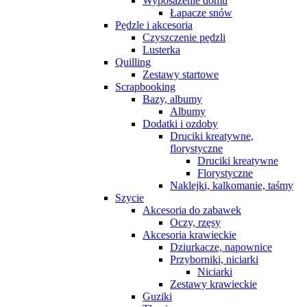
Wyposażenie domu
Łapacze snów
Pędzle i akcesoria
Czyszczenie pędzli
Lusterka
Quilling
Zestawy startowe
Scrapbooking
Bazy, albumy
Albumy
Dodatki i ozdoby
Druciki kreatywne,
florystyczne
Druciki kreatywne
Florystyczne
Naklejki, kalkomanie, taśmy
Szycie
Akcesoria do zabawek
Oczy, rzęsy
Akcesoria krawieckie
Dziurkacze, napownice
Przyborniki, niciarki
Niciarki
Zestawy krawieckie
Guziki