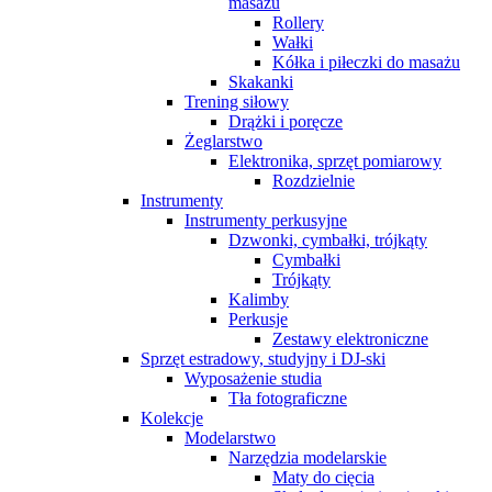
masażu
Rollery
Wałki
Kółka i piłeczki do masażu
Skakanki
Trening siłowy
Drążki i poręcze
Żeglarstwo
Elektronika, sprzęt pomiarowy
Rozdzielnie
Instrumenty
Instrumenty perkusyjne
Dzwonki, cymbałki, trójkąty
Cymbałki
Trójkąty
Kalimby
Perkusje
Zestawy elektroniczne
Sprzęt estradowy, studyjny i DJ-ski
Wyposażenie studia
Tła fotograficzne
Kolekcje
Modelarstwo
Narzędzia modelarskie
Maty do cięcia