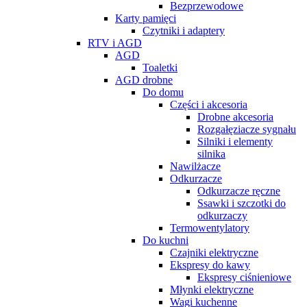
Bezprzewodowe
Karty pamięci
Czytniki i adaptery
RTV i AGD
AGD
Toaletki
AGD drobne
Do domu
Części i akcesoria
Drobne akcesoria
Rozgałęziacze sygnału
Silniki i elementy
silnika
Nawilżacze
Odkurzacze
Odkurzacze ręczne
Ssawki i szczotki do
odkurzaczy
Termowentylatory
Do kuchni
Czajniki elektryczne
Ekspresy do kawy
Ekspresy ciśnieniowe
Młynki elektryczne
Wagi kuchenne