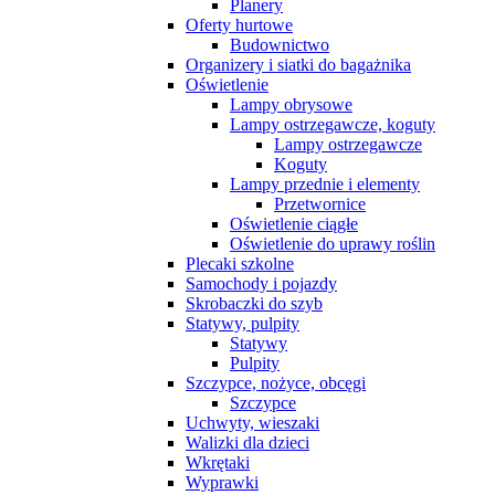
Planery
Oferty hurtowe
Budownictwo
Organizery i siatki do bagażnika
Oświetlenie
Lampy obrysowe
Lampy ostrzegawcze, koguty
Lampy ostrzegawcze
Koguty
Lampy przednie i elementy
Przetwornice
Oświetlenie ciągłe
Oświetlenie do uprawy roślin
Plecaki szkolne
Samochody i pojazdy
Skrobaczki do szyb
Statywy, pulpity
Statywy
Pulpity
Szczypce, nożyce, obcęgi
Szczypce
Uchwyty, wieszaki
Walizki dla dzieci
Wkrętaki
Wyprawki