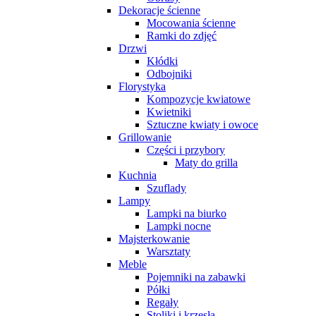
Dekoracje ścienne
Mocowania ścienne
Ramki do zdjęć
Drzwi
Kłódki
Odbojniki
Florystyka
Kompozycje kwiatowe
Kwietniki
Sztuczne kwiaty i owoce
Grillowanie
Części i przybory
Maty do grilla
Kuchnia
Szuflady
Lampy
Lampki na biurko
Lampki nocne
Majsterkowanie
Warsztaty
Meble
Pojemniki na zabawki
Półki
Regały
Stoliki i krzesła