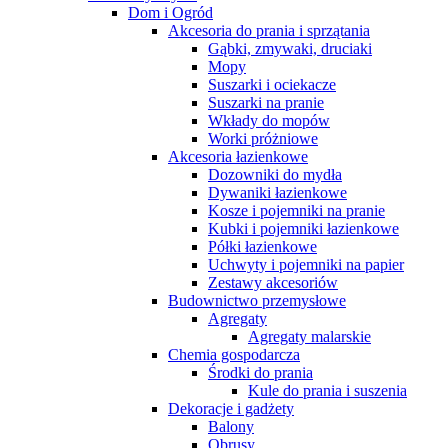
Dom i Ogród
Akcesoria do prania i sprzątania
Gąbki, zmywaki, druciaki
Mopy
Suszarki i ociekacze
Suszarki na pranie
Wkłady do mopów
Worki próżniowe
Akcesoria łazienkowe
Dozowniki do mydła
Dywaniki łazienkowe
Kosze i pojemniki na pranie
Kubki i pojemniki łazienkowe
Półki łazienkowe
Uchwyty i pojemniki na papier
Zestawy akcesoriów
Budownictwo przemysłowe
Agregaty
Agregaty malarskie
Chemia gospodarcza
Środki do prania
Kule do prania i suszenia
Dekoracje i gadżety
Balony
Obrusy