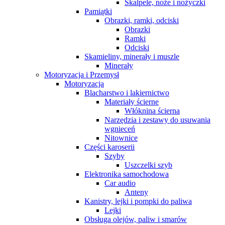
Skalpele, noże i nożyczki
Pamiątki
Obrazki, ramki, odciski
Obrazki
Ramki
Odciski
Skamieliny, minerały i muszle
Minerały
Motoryzacja i Przemysł
Motoryzacja
Blacharstwo i lakiernictwo
Materiały ścierne
Włóknina ścierna
Narzędzia i zestawy do usuwania
wgnieceń
Nitownice
Części karoserii
Szyby
Uszczelki szyb
Elektronika samochodowa
Car audio
Anteny
Kanistry, lejki i pompki do paliwa
Lejki
Obsługa olejów, paliw i smarów