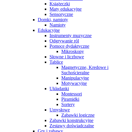
Książeczki
Maty edukacyjne
Sensoryczne
Domki, namioty
Namioty
Edukacyjne
Instrumenty muzyczne
Odgrywanie ról
Pomoce dydaktyczne
Mikroskopy
Słowne i liczbowe
Tablice
Magnetyczne, Kredowe i
Suchościeralne
Manipulacyjne
Motywacyjne
Układanki
Montessori
Piramidki
Sortery
Umysłowe
Zabawki logiczne
Zabawki konstrukcyjne
Zestawy doświadczalne
Gry i zabawy