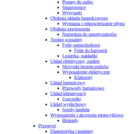
Pompy do paliw
Smarownice
Wysysarki
Obsługa układu hamulcowego
Wymiana i odpowietrzanie płynu
Obsługa zawieszenia
Narzędzia do amortyzatorów
Tuning wizualny
Folie samochodowe
Folie do karoserii
Lusterka, nakładki
Układ elektryczny, zapłon
Skrzynki bezpieczników
Wyposażenie elektryczne
Klaksony
Układ hamulcowy
Przewody hamulcowe
Układ klimatyzacji
Uszczelki
Układ wydechowy
Sondy lambda
Wyposażenie i akcesoria motocyklowe
Blokady
Przemysł
Diagnostyka i pomiary