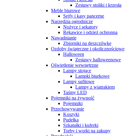
Zestawy stoliki i krzesła
Meble biurowe
Sejfy i kasy pancerne
Narzędzia ogrodnicze
Nożyce i sekatory
Rękawice i odzież ochronna
Nawadnianie
Zbiorniki na deszczówkę
Ozdoby świąteczne i okolicznościowe
Halloween
Zestawy halloweenowe
Oświetlenie wewnętrzne
Lampy stojące
Lampki biurkowe
Lampy sufitowe
Lampy z wiatrakiem
Taśmy LED
Pojemniki na żywność
Pojemniki
Przechowywanie
Koszyki
Pudełka
Szkatułki i kuferki
Torby i worki na zakupy