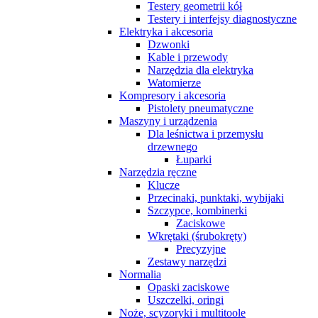
Testery geometrii kół
Testery i interfejsy diagnostyczne
Elektryka i akcesoria
Dzwonki
Kable i przewody
Narzędzia dla elektryka
Watomierze
Kompresory i akcesoria
Pistolety pneumatyczne
Maszyny i urządzenia
Dla leśnictwa i przemysłu
drzewnego
Łuparki
Narzędzia ręczne
Klucze
Przecinaki, punktaki, wybijaki
Szczypce, kombinerki
Zaciskowe
Wkrętaki (śrubokręty)
Precyzyjne
Zestawy narzędzi
Normalia
Opaski zaciskowe
Uszczelki, oringi
Noże, scyzoryki i multitoole