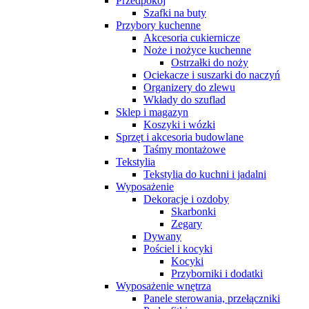
Przedpokój
Szafki na buty
Przybory kuchenne
Akcesoria cukiernicze
Noże i nożyce kuchenne
Ostrzałki do noży
Ociekacze i suszarki do naczyń
Organizery do zlewu
Wkłady do szuflad
Sklep i magazyn
Koszyki i wózki
Sprzęt i akcesoria budowlane
Taśmy montażowe
Tekstylia
Tekstylia do kuchni i jadalni
Wyposażenie
Dekoracje i ozdoby
Skarbonki
Zegary
Dywany
Pościel i kocyki
Kocyki
Przyborniki i dodatki
Wyposażenie wnętrza
Panele sterowania, przełączniki