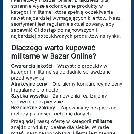
internetowym Bazar Online. Znajdziesz tutaj
starannie wyselekcjonowane produkty w
kategorii militarne, które spełnią oczekiwania
nawet najbardziej wymagających klientów. Nasz
asortyment jest regularnie aktualizowany, aby
zapewnić Ci dostęp do najnowszych i
najbardziej poszukiwanych produktów na rynku.
Dlaczego warto kupować
militarne w Bazar Online?
Gwarancja jakości
- Wszystkie produkty w
kategorii militarne są dokładnie sprawdzane
przed wysyłką
Atrakcyjne ceny
- Oferujemy konkurencyjne ceny
i regularne promocje
Szybka wysyłka
- Zamówienia realizujemy
sprawnie i bezpiecznie
Bezpieczne zakupy
- Zapewniamy bezpieczne
metody płatności i ochronę danych
Przeglądaj naszą ofertę w kategorii
militarne
i
znajdź produkty idealne dla siebie. W razie
pytań, nasz zespół obsługi klienta jest zawsze