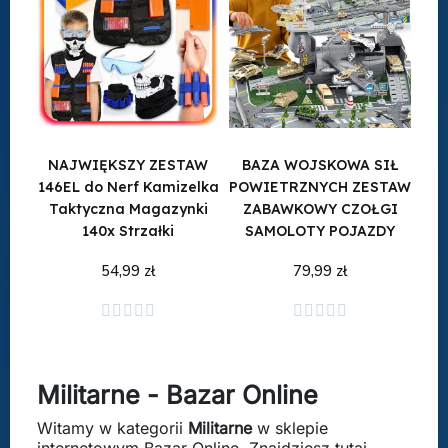
NAJWIĘKSZY ZESTAW
BAZA WOJSKOWA SIŁ
146EL do Nerf Kamizelka
POWIETRZNYCH ZESTAW
Taktyczna Magazynki
ZABAWKOWY CZOŁGI
140x Strzałki
SAMOLOTY POJAZDY
54,99 zł
79,99 zł
Dodaj do koszyka
Dodaj do koszyka










Militarne - Bazar Online
Witamy w kategorii
Militarne
w sklepie