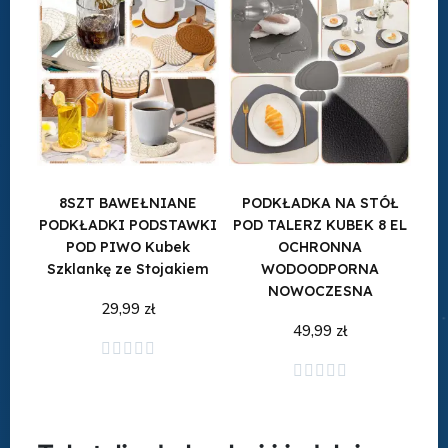
8SZT BAWEŁNIANE
PODKŁADKA NA STÓŁ
PODKŁADKI PODSTAWKI
POD TALERZ KUBEK 8 EL
POD PIWO Kubek
OCHRONNA
Szklankę ze Stojakiem
WODOODPORNA
NOWOCZESNA
29,99 zł
49,99 zł





Dodaj do koszyka
Dodaj do koszyka




