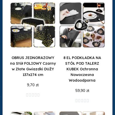
OBRUS JEDNORAZOWY
8 EL PODKŁADKA NA
na Stół FOLIOWY Czarny
STÓŁ POD TALERZ
w Złote Gwiazdki DUŻY
KUBEK Ochronna
137x274 cm
Nowoczesna
Wodoodporna
9,70 zł
59,90 zł





Dodaj do koszyka
Dodaj do koszyka




