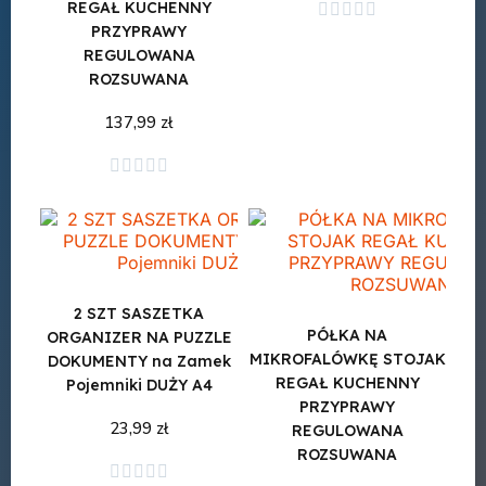
REGAŁ KUCHENNY





PRZYPRAWY
REGULOWANA
ROZSUWANA
137,99 zł
Dodaj do koszyka
Dodaj do koszyka





2 SZT SASZETKA
PÓŁKA NA
ORGANIZER NA PUZZLE
MIKROFALÓWKĘ STOJAK
DOKUMENTY na Zamek
REGAŁ KUCHENNY
Pojemniki DUŻY A4
PRZYPRAWY
23,99 zł
REGULOWANA
ROZSUWANA




