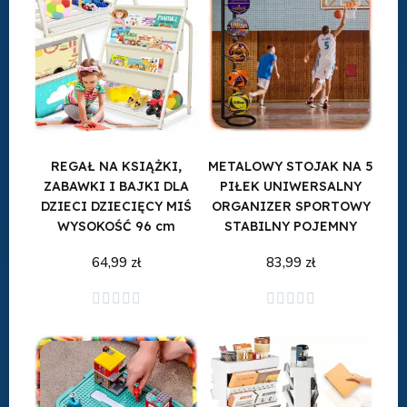
REGAŁ NA KSIĄŻKI,
METALOWY STOJAK NA 5
ZABAWKI I BAJKI DLA
PIŁEK UNIWERSALNY
DZIECI DZIECIĘCY MIŚ
ORGANIZER SPORTOWY
WYSOKOŚĆ 96 cm
STABILNY POJEMNY
64,99 zł
83,99 zł
Dodaj do koszyka
Dodaj do koszyka









