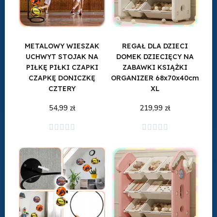
METALOWY WIESZAK
REGAŁ DLA DZIECI
UCHWYT STOJAK NA
DOMEK DZIECIĘCY NA
PIŁKĘ PIŁKI CZAPKI
ZABAWKI KSIĄŻKI
CZAPKĘ DONICZKĘ
ORGANIZER 68x70x40cm
CZTERY
XL
54,99 zł
219,99 zł
Dodaj do koszyka
Dodaj do koszyka









