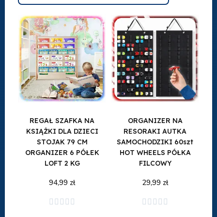
REGAŁ SZAFKA NA
ORGANIZER NA
KSIĄŻKI DLA DZIECI
RESORAKI AUTKA
STOJAK 79 CM
SAMOCHODZIKI 60szt
ORGANIZER 6 PÓŁEK
HOT WHEELS PÓŁKA
LOFT 2 KG
FILCOWY
94,99 zł
29,99 zł
Dodaj do koszyka
Dodaj do koszyka









