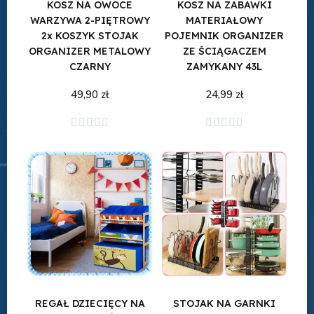
KOSZ NA OWOCE
KOSZ NA ZABAWKI
WARZYWA 2-PIĘTROWY
MATERIAŁOWY
2x KOSZYK STOJAK
POJEMNIK ORGANIZER
ORGANIZER METALOWY
ZE ŚCIĄGACZEM
CZARNY
ZAMYKANY 43L
49,90 zł
24,99 zł
Dodaj do koszyka
Dodaj do koszyka










REGAŁ DZIECIĘCY NA
STOJAK NA GARNKI