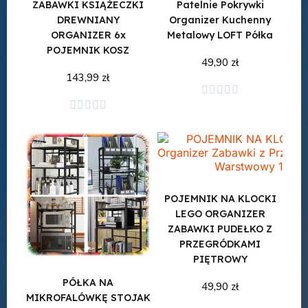
ZABAWKI KSIĄŻECZKI
Patelnie Pokrywki
DREWNIANY
Organizer Kuchenny
ORGANIZER 6x
Metalowy LOFT Półka
POJEMNIK KOSZ
49,90 zł
143,99 zł





Dodaj do koszyka
Dodaj do koszyka





POJEMNIK NA KLOCKI
LEGO ORGANIZER
ZABAWKI PUDEŁKO Z
PRZEGRÓDKAMI
PIĘTROWY
PÓŁKA NA
49,90 zł
MIKROFALÓWKĘ STOJAK