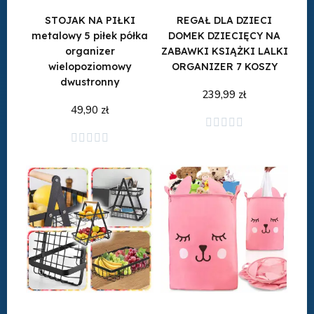
STOJAK NA PIŁKI
REGAŁ DLA DZIECI
metalowy 5 piłek półka
DOMEK DZIECIĘCY NA
organizer
ZABAWKI KSIĄŻKI LALKI
wielopoziomowy
ORGANIZER 7 KOSZY
dwustronny
239,99 zł
49,90 zł





Dodaj do koszyka
Dodaj do koszyka




