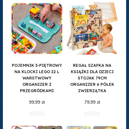
POJEMNIK 3-PIĘTROWY
REGAŁ SZAFKA NA
NA KLOCKI LEGO 22 L
KSIĄŻKI DLA DZIECI
WARSTWOWY
STOJAK 79CM
ORGANIZER Z
ORGANIZER 6 PÓŁEK
PRZEGRÓDKAMI
ZWIERZĄTKA
99,99 zł
79,99 zł
Dodaj do koszyka
Dodaj do koszyka









