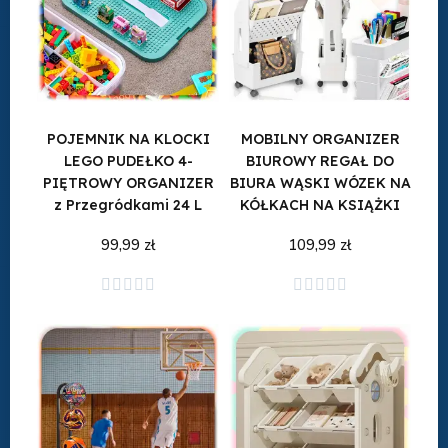
POJEMNIK NA KLOCKI
MOBILNY ORGANIZER
LEGO PUDEŁKO 4-
BIUROWY REGAŁ DO
PIĘTROWY ORGANIZER
BIURA WĄSKI WÓZEK NA
z Przegródkami 24 L
KÓŁKACH NA KSIĄŻKI
99,99 zł
109,99 zł
Dodaj do koszyka
Dodaj do koszyka









