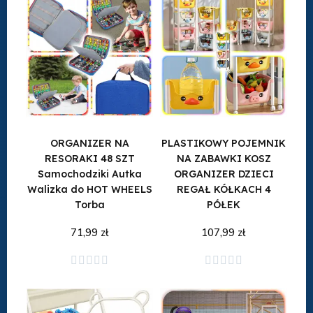
ORGANIZER NA
PLASTIKOWY POJEMNIK
RESORAKI 48 SZT
NA ZABAWKI KOSZ
Samochodziki Autka
ORGANIZER DZIECI
Walizka do HOT WHEELS
REGAŁ KÓŁKACH 4
Torba
PÓŁEK
71,99 zł
107,99 zł
Dodaj do koszyka
Dodaj do koszyka









