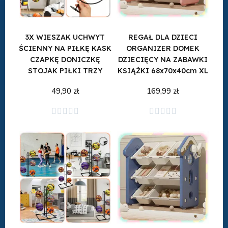
3X WIESZAK UCHWYT
REGAŁ DLA DZIECI
ŚCIENNY NA PIŁKĘ KASK
ORGANIZER DOMEK
CZAPKĘ DONICZKĘ
DZIECIĘCY NA ZABAWKI
STOJAK PIŁKI TRZY
KSIĄŻKI 68x70x40cm XL
49,90 zł
169,99 zł
Dodaj do koszyka
Dodaj do koszyka









