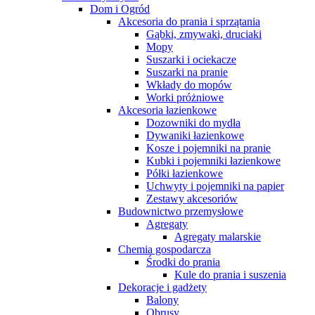
Dom i Ogród
Akcesoria do prania i sprzątania
Gąbki, zmywaki, druciaki
Mopy
Suszarki i ociekacze
Suszarki na pranie
Wkłady do mopów
Worki próżniowe
Akcesoria łazienkowe
Dozowniki do mydła
Dywaniki łazienkowe
Kosze i pojemniki na pranie
Kubki i pojemniki łazienkowe
Półki łazienkowe
Uchwyty i pojemniki na papier
Zestawy akcesoriów
Budownictwo przemysłowe
Agregaty
Agregaty malarskie
Chemia gospodarcza
Środki do prania
Kule do prania i suszenia
Dekoracje i gadżety
Balony
Obrusy