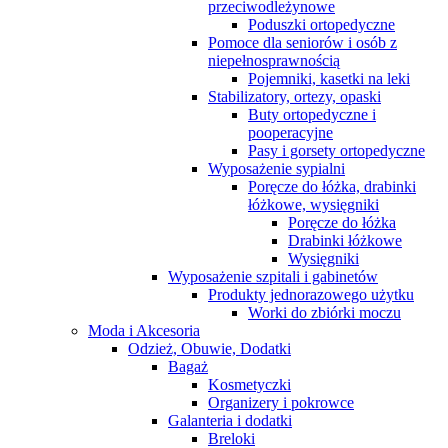
przeciwodleżynowe
Poduszki ortopedyczne
Pomoce dla seniorów i osób z
niepełnosprawnością
Pojemniki, kasetki na leki
Stabilizatory, ortezy, opaski
Buty ortopedyczne i
pooperacyjne
Pasy i gorsety ortopedyczne
Wyposażenie sypialni
Poręcze do łóżka, drabinki
łóżkowe, wysięgniki
Poręcze do łóżka
Drabinki łóżkowe
Wysięgniki
Wyposażenie szpitali i gabinetów
Produkty jednorazowego użytku
Worki do zbiórki moczu
Moda i Akcesoria
Odzież, Obuwie, Dodatki
Bagaż
Kosmetyczki
Organizery i pokrowce
Galanteria i dodatki
Breloki