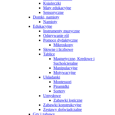
Książeczki
Maty edukacyjne
Sensoryczne
Domki, namioty
Namioty
Edukacyjne
Instrumenty muzyczne
Odgrywanie ról
Pomoce dydaktyczne
Mikroskopy
Słowne i liczbowe
Tablice
Magnetyczne, Kredowe i
Suchościeralne
Manipulacyjne
Motywacyjne
Układanki
Montessori
Piramidki
Sortery
Umysłowe
Zabawki logiczne
Zabawki konstrukcyjne
Zestawy doświadczalne
Gry i zabawy