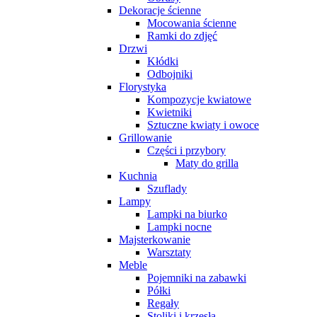
Dekoracje ścienne
Mocowania ścienne
Ramki do zdjęć
Drzwi
Kłódki
Odbojniki
Florystyka
Kompozycje kwiatowe
Kwietniki
Sztuczne kwiaty i owoce
Grillowanie
Części i przybory
Maty do grilla
Kuchnia
Szuflady
Lampy
Lampki na biurko
Lampki nocne
Majsterkowanie
Warsztaty
Meble
Pojemniki na zabawki
Półki
Regały
Stoliki i krzesła