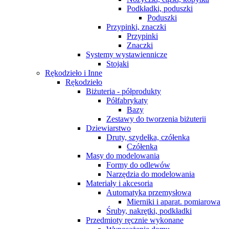
Podkładki, poduszki
Poduszki
Przypinki, znaczki
Przypinki
Znaczki
Systemy wystawiennicze
Stojaki
Rękodzieło i Inne
Rękodzieło
Biżuteria - półprodukty
Półfabrykaty
Bazy
Zestawy do tworzenia biżuterii
Dziewiarstwo
Druty, szydełka, czółenka
Czółenka
Masy do modelowania
Formy do odlewów
Narzędzia do modelowania
Materiały i akcesoria
Automatyka przemysłowa
Mierniki i aparat. pomiarowa
Śruby, nakrętki, podkładki
Przedmioty ręcznie wykonane