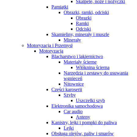
Skalpele, noże i nożyczki
Pamiątki
Obrazki, ramki, odciski
Obrazki
Ramki
Odciski
Skamieliny, minerały i muszle
Minerały
Motoryzacja i Przemysł
Motoryzacja
Blacharstwo i lakiernictwo
Materiały ścierne
Włóknina ścierna
Narzędzia i zestawy do usuwania
wgnieceń
Nitownice
Części karoserii
Szyby
Uszczelki szyb
Elektronika samochodowa
Car audio
Anteny
Kanistry, lejki i pompki do paliwa
Lejki
Obsługa olejów, paliw i smarów