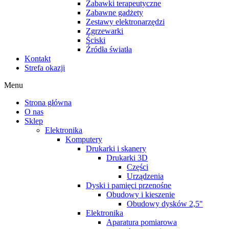
Zabawki terapeutyczne
Zabawne gadżety
Zestawy elektronarzędzi
Zgrzewarki
Ściski
Źródła światła
Kontakt
Strefa okazji
Menu
Strona główna
O nas
Sklep
Elektronika
Komputery
Drukarki i skanery
Drukarki 3D
Części
Urządzenia
Dyski i pamięci przenośne
Obudowy i kieszenie
Obudowy dysków 2,5"
Elektronika
Aparatura pomiarowa