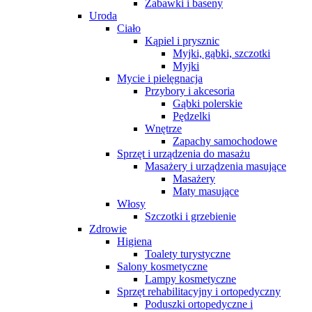
Zabawki i baseny
Uroda
Ciało
Kąpiel i prysznic
Myjki, gąbki, szczotki
Myjki
Mycie i pielęgnacja
Przybory i akcesoria
Gąbki polerskie
Pędzelki
Wnętrze
Zapachy samochodowe
Sprzęt i urządzenia do masażu
Masażery i urządzenia masujące
Masażery
Maty masujące
Włosy
Szczotki i grzebienie
Zdrowie
Higiena
Toalety turystyczne
Salony kosmetyczne
Lampy kosmetyczne
Sprzęt rehabilitacyjny i ortopedyczny
Poduszki ortopedyczne i