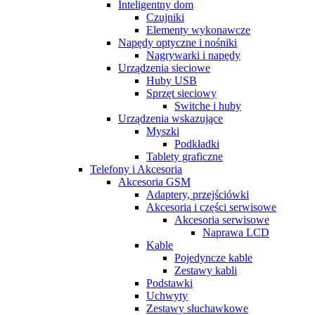
Inteligentny dom
Czujniki
Elementy wykonawcze
Napędy optyczne i nośniki
Nagrywarki i napędy
Urządzenia sieciowe
Huby USB
Sprzęt sieciowy
Switche i huby
Urządzenia wskazujące
Myszki
Podkładki
Tablety graficzne
Telefony i Akcesoria
Akcesoria GSM
Adaptery, przejściówki
Akcesoria i części serwisowe
Akcesoria serwisowe
Naprawa LCD
Kable
Pojedyncze kable
Zestawy kabli
Podstawki
Uchwyty
Zestawy słuchawkowe