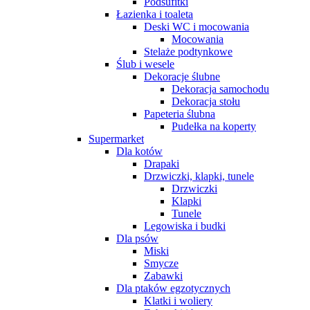
Podsufitki
Łazienka i toaleta
Deski WC i mocowania
Mocowania
Stelaże podtynkowe
Ślub i wesele
Dekoracje ślubne
Dekoracja samochodu
Dekoracja stołu
Papeteria ślubna
Pudełka na koperty
Supermarket
Dla kotów
Drapaki
Drzwiczki, klapki, tunele
Drzwiczki
Klapki
Tunele
Legowiska i budki
Dla psów
Miski
Smycze
Zabawki
Dla ptaków egzotycznych
Klatki i woliery