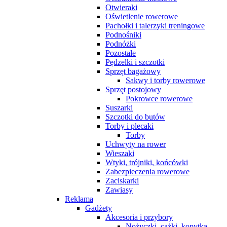
Otwieraki
Oświetlenie rowerowe
Pachołki i talerzyki treningowe
Podnośniki
Podnóżki
Pozostałe
Pędzelki i szczotki
Sprzęt bagażowy
Sakwy i torby rowerowe
Sprzęt postojowy
Pokrowce rowerowe
Suszarki
Szczotki do butów
Torby i plecaki
Torby
Uchwyty na rower
Wieszaki
Wtyki, trójniki, końcówki
Zabezpieczenia rowerowe
Zaciskarki
Zawiasy
Reklama
Gadżety
Akcesoria i przybory
Nożyczki, cążki, kopytka