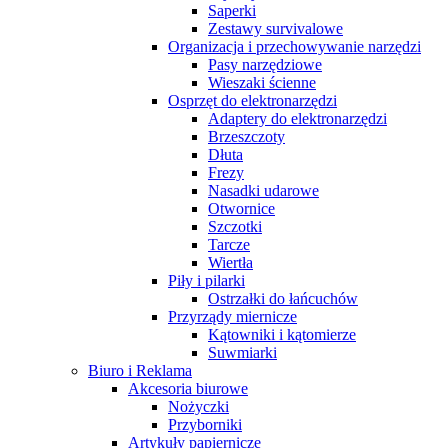
Saperki
Zestawy survivalowe
Organizacja i przechowywanie narzędzi
Pasy narzędziowe
Wieszaki ścienne
Osprzęt do elektronarzędzi
Adaptery do elektronarzędzi
Brzeszczoty
Dłuta
Frezy
Nasadki udarowe
Otwornice
Szczotki
Tarcze
Wiertła
Piły i pilarki
Ostrzałki do łańcuchów
Przyrządy miernicze
Kątowniki i kątomierze
Suwmiarki
Biuro i Reklama
Akcesoria biurowe
Nożyczki
Przyborniki
Artykuły papiernicze