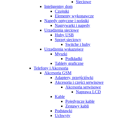
Sieciowe
Inteligentny dom
Czujniki
Elementy wykonawcze
Napędy optyczne i nośniki
Nagrywarki i napędy
Urządzenia sieciowe
Huby USB
Sprzęt sieciowy
Switche i huby
Urządzenia wskazujące
Myszki
Podkładki
Tablety graficzne
Telefony i Akcesoria
Akcesoria GSM
Adaptery, przejściówki
Akcesoria i części serwisowe
Akcesoria serwisowe
Naprawa LCD
Kable
Pojedyncze kable
Zestawy kabli
Podstawki
Uchwyty