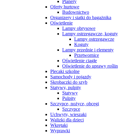
Planery
Oferty hurtowe
Budownictwo
Organizery i siatki do bagażnika
Oświetlenie
Lampy obrysowe
Lampy ostrzegawcze, koguty
Lampy ostrzegawcze
Koguty
Lampy przednie i elementy
Przetwornice
Oświetlenie ciągłe
Oświetlenie do uprawy roślin
Plecaki szkolne
Samochody i pojazdy
Skrobaczki do szyb
Statywy, pulpity
Statywy
Pulpity
Szczypce, nożyce, obcęgi
Szczypce
Uchwyty, wieszaki
Walizki dla dzieci
Wkrętaki
Wyprawki