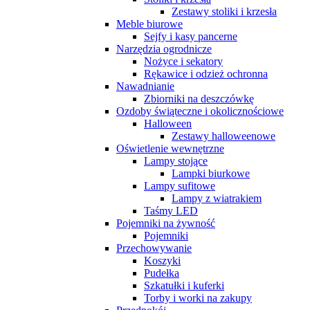
Zestawy stoliki i krzesła
Meble biurowe
Sejfy i kasy pancerne
Narzędzia ogrodnicze
Nożyce i sekatory
Rękawice i odzież ochronna
Nawadnianie
Zbiorniki na deszczówkę
Ozdoby świąteczne i okolicznościowe
Halloween
Zestawy halloweenowe
Oświetlenie wewnętrzne
Lampy stojące
Lampki biurkowe
Lampy sufitowe
Lampy z wiatrakiem
Taśmy LED
Pojemniki na żywność
Pojemniki
Przechowywanie
Koszyki
Pudełka
Szkatułki i kuferki
Torby i worki na zakupy