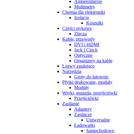
Amperomierze
Multimetry
Chemia dla elektroniki
Izolacja
Koszulki
Części stykowe
Złącza
Kable, przewody
DVI i HDMI
Jack i Cinch
Optyczne
Organizery na kable
Listwy zasilające
Narzędzia
Groty do lutownic
Płytki drukowane, moduły
Moduły
Wtyki, gniazda, przejściówki
Przejściówki
Zasilanie
Adaptery
Zasilacze
Uniwersalne
Ładowarki
Samochodowe