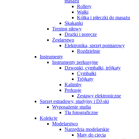
masażu
Rollery
Wałki
Kółka i piłeczki do masażu
Skakanki
Trening siłowy
Drążki i poręcze
Żeglarstwo
Elektronika, sprzęt pomiarowy
Rozdzielnie
Instrumenty
Instrumenty perkusyjne
Dzwonki, cymbałki, trójkąty
Cymbałki
Trójkąty
Kalimby
Perkusje
Zestawy elektroniczne
Sprzęt estradowy, studyjny i DJ-ski
Wyposażenie studia
Tła fotograficzne
Kolekcje
Modelarstwo
Narzędzia modelarskie
Maty do cięcia