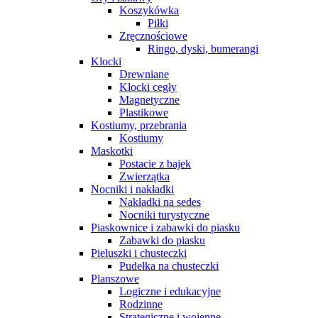
Koszykówka
Piłki
Zręcznościowe
Ringo, dyski, bumerangi
Klocki
Drewniane
Klocki cegły
Magnetyczne
Plastikowe
Kostiumy, przebrania
Kostiumy
Maskotki
Postacie z bajek
Zwierzątka
Nocniki i nakładki
Nakładki na sedes
Nocniki turystyczne
Piaskownice i zabawki do piasku
Zabawki do piasku
Pieluszki i chusteczki
Pudełka na chusteczki
Planszowe
Logiczne i edukacyjne
Rodzinne
Strategiczne i wojenne