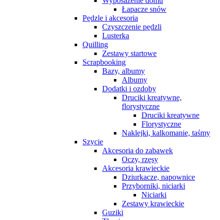
Wyposażenie domu
Łapacze snów
Pędzle i akcesoria
Czyszczenie pędzli
Lusterka
Quilling
Zestawy startowe
Scrapbooking
Bazy, albumy
Albumy
Dodatki i ozdoby
Druciki kreatywne,
florystyczne
Druciki kreatywne
Florystyczne
Naklejki, kalkomanie, taśmy
Szycie
Akcesoria do zabawek
Oczy, rzęsy
Akcesoria krawieckie
Dziurkacze, napownice
Przyborniki, niciarki
Niciarki
Zestawy krawieckie
Guziki