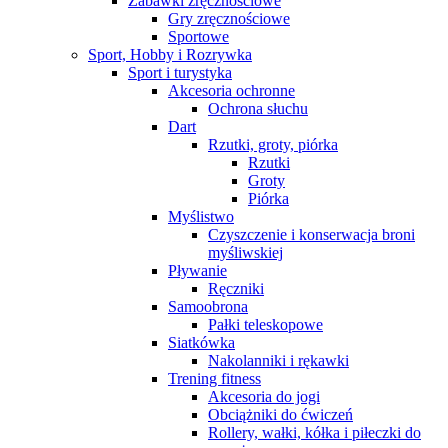
Zabawki zręcznościowe
Gry zręcznościowe
Sportowe
Sport, Hobby i Rozrywka
Sport i turystyka
Akcesoria ochronne
Ochrona słuchu
Dart
Rzutki, groty, piórka
Rzutki
Groty
Piórka
Myślistwo
Czyszczenie i konserwacja broni
myśliwskiej
Pływanie
Ręczniki
Samoobrona
Pałki teleskopowe
Siatkówka
Nakolanniki i rękawki
Trening fitness
Akcesoria do jogi
Obciążniki do ćwiczeń
Rollery, wałki, kółka i piłeczki do