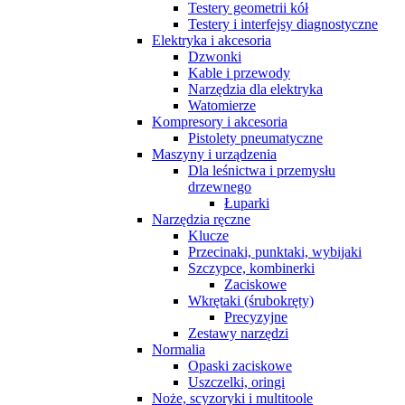
Testery geometrii kół
Testery i interfejsy diagnostyczne
Elektryka i akcesoria
Dzwonki
Kable i przewody
Narzędzia dla elektryka
Watomierze
Kompresory i akcesoria
Pistolety pneumatyczne
Maszyny i urządzenia
Dla leśnictwa i przemysłu
drzewnego
Łuparki
Narzędzia ręczne
Klucze
Przecinaki, punktaki, wybijaki
Szczypce, kombinerki
Zaciskowe
Wkrętaki (śrubokręty)
Precyzyjne
Zestawy narzędzi
Normalia
Opaski zaciskowe
Uszczelki, oringi
Noże, scyzoryki i multitoole