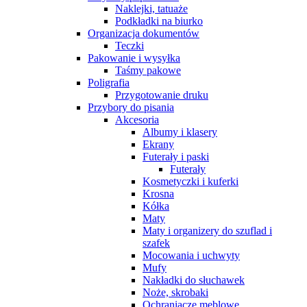
Naklejki, tatuaże
Podkładki na biurko
Organizacja dokumentów
Teczki
Pakowanie i wysyłka
Taśmy pakowe
Poligrafia
Przygotowanie druku
Przybory do pisania
Akcesoria
Albumy i klasery
Ekrany
Futerały i paski
Futerały
Kosmetyczki i kuferki
Krosna
Kółka
Maty
Maty i organizery do szuflad i
szafek
Mocowania i uchwyty
Mufy
Nakładki do słuchawek
Noże, skrobaki
Ochraniacze meblowe