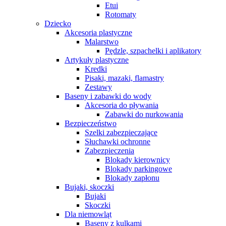
Etui
Rotomaty
Dziecko
Akcesoria plastyczne
Malarstwo
Pędzle, szpachelki i aplikatory
Artykuły plastyczne
Kredki
Pisaki, mazaki, flamastry
Zestawy
Baseny i zabawki do wody
Akcesoria do pływania
Zabawki do nurkowania
Bezpieczeństwo
Szelki zabezpieczające
Słuchawki ochronne
Zabezpieczenia
Blokady kierownicy
Blokady parkingowe
Blokady zapłonu
Bujaki, skoczki
Bujaki
Skoczki
Dla niemowląt
Baseny z kulkami