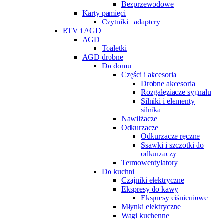
Bezprzewodowe
Karty pamięci
Czytniki i adaptery
RTV i AGD
AGD
Toaletki
AGD drobne
Do domu
Części i akcesoria
Drobne akcesoria
Rozgałęziacze sygnału
Silniki i elementy
silnika
Nawilżacze
Odkurzacze
Odkurzacze ręczne
Ssawki i szczotki do
odkurzaczy
Termowentylatory
Do kuchni
Czajniki elektryczne
Ekspresy do kawy
Ekspresy ciśnieniowe
Młynki elektryczne
Wagi kuchenne