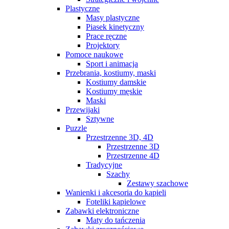
Plastyczne
Masy plastyczne
Piasek kinetyczny
Prace ręczne
Projektory
Pomoce naukowe
Sport i animacja
Przebrania, kostiumy, maski
Kostiumy damskie
Kostiumy męskie
Maski
Przewijaki
Sztywne
Puzzle
Przestrzenne 3D, 4D
Przestrzenne 3D
Przestrzenne 4D
Tradycyjne
Szachy
Zestawy szachowe
Wanienki i akcesoria do kąpieli
Foteliki kąpielowe
Zabawki elektroniczne
Maty do tańczenia