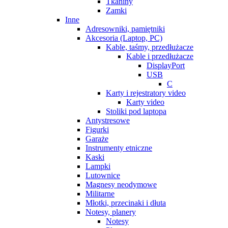
Tkaniny
Zamki
Inne
Adresowniki, pamiętniki
Akcesoria (Laptop, PC)
Kable, taśmy, przedłużacze
Kable i przedłużacze
DisplayPort
USB
C
Karty i rejestratory video
Karty video
Stoliki pod laptopa
Antystresowe
Figurki
Garaże
Instrumenty etniczne
Kaski
Lampki
Lutownice
Magnesy neodymowe
Militarne
Młotki, przecinaki i dłuta
Notesy, planery
Notesy