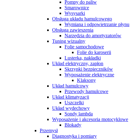
Pompy do paliw
Smarownice
Wysysarki
Obsługa układu hamulcowego
Wymiana i odpowietrzanie płynu
Obsługa zawieszenia
Narzędzia do amortyzatorów
Tuning wizualny
Folie samochodowe
Folie do karoserii
Lusterka, nakładki
Układ elektryczny, zapłon
Skrzynki bezpieczników
Wyposażenie elektryczne
Klaksony
Układ hamulcowy
Przewody hamulcowe
Układ klimatyzacji
Uszczelki
Układ wydechowy
Sondy lambda
Wyposażenie i akcesoria motocyklowe
Blokady
Przemysł
Diagnostyka i pomiary