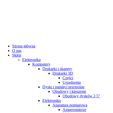
Strona główna
O nas
Sklep
Elektronika
Komputery
Drukarki i skanery
Drukarki 3D
Części
Urządzenia
Dyski i pamięci przenośne
Obudowy i kieszenie
Obudowy dysków 2,5"
Elektronika
Aparatura pomiarowa
Amperomierze