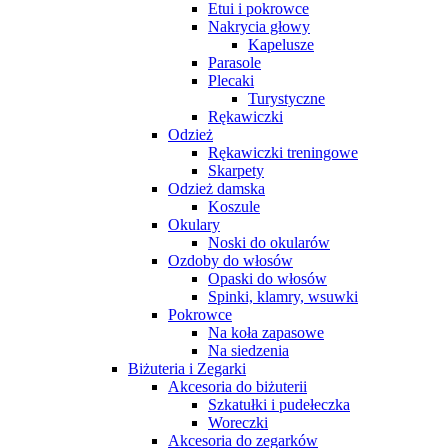
Etui i pokrowce
Nakrycia głowy
Kapelusze
Parasole
Plecaki
Turystyczne
Rękawiczki
Odzież
Rękawiczki treningowe
Skarpety
Odzież damska
Koszule
Okulary
Noski do okularów
Ozdoby do włosów
Opaski do włosów
Spinki, klamry, wsuwki
Pokrowce
Na koła zapasowe
Na siedzenia
Biżuteria i Zegarki
Akcesoria do biżuterii
Szkatułki i pudełeczka
Woreczki
Akcesoria do zegarków