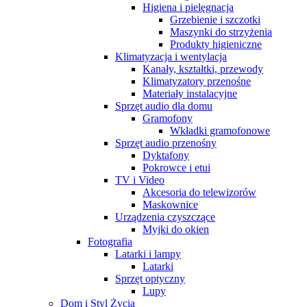
Higiena i pielęgnacja
Grzebienie i szczotki
Maszynki do strzyżenia
Produkty higieniczne
Klimatyzacja i wentylacja
Kanały, kształtki, przewody
Klimatyzatory przenośne
Materiały instalacyjne
Sprzęt audio dla domu
Gramofony
Wkładki gramofonowe
Sprzęt audio przenośny
Dyktafony
Pokrowce i etui
TV i Video
Akcesoria do telewizorów
Maskownice
Urządzenia czyszczące
Myjki do okien
Fotografia
Latarki i lampy
Latarki
Sprzęt optyczny
Lupy
Dom i Styl Życia