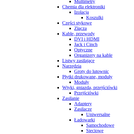
Multimetry
Chemia dla elektroniki
Izolacja
Koszulki
Części stykowe
Złącza
Kable, przewody
DVI i HDMI
Jack i Cinch
Optyczne
Organizery na kable
Listwy zasilające
Narzędzia
Groty do lutownic
Płytki drukowane, moduły
Moduły
Wtyki, gniazda, przejściówki
Przejściówki
Zasilanie
Adaptery
Zasilacze
Uniwersalne
Ładowarki
Samochodowe
Sieciowe