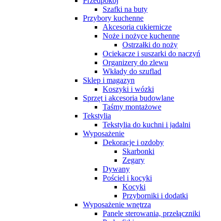
Przedpokój
Szafki na buty
Przybory kuchenne
Akcesoria cukiernicze
Noże i nożyce kuchenne
Ostrzałki do noży
Ociekacze i suszarki do naczyń
Organizery do zlewu
Wkłady do szuflad
Sklep i magazyn
Koszyki i wózki
Sprzęt i akcesoria budowlane
Taśmy montażowe
Tekstylia
Tekstylia do kuchni i jadalni
Wyposażenie
Dekoracje i ozdoby
Skarbonki
Zegary
Dywany
Pościel i kocyki
Kocyki
Przyborniki i dodatki
Wyposażenie wnętrza
Panele sterowania, przełączniki