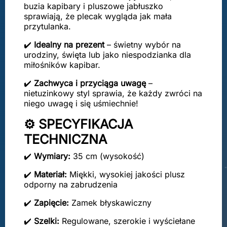
buzia kapibary i pluszowe jabłuszko
sprawiają, że plecak wygląda jak mała
przytulanka.
✔️
Idealny na prezent
– świetny wybór na
urodziny, święta lub jako niespodzianka dla
miłośników kapibar.
✔️
Zachwyca i przyciąga uwagę
–
nietuzinkowy styl sprawia, że każdy zwróci na
niego uwagę i się uśmiechnie!
⚙️ SPECYFIKACJA
TECHNICZNA
✔️
Wymiary:
35 cm (wysokość)
✔️
Materiał:
Miękki, wysokiej jakości plusz
odporny na zabrudzenia
✔️
Zapięcie:
Zamek błyskawiczny
✔️
Szelki:
Regulowane, szerokie i wyściełane