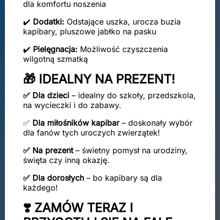
dla komfortu noszenia
✔️
Dodatki:
Odstające uszka, urocza buzia
kapibary, pluszowe jabłko na pasku
✔️
Pielęgnacja:
Możliwość czyszczenia
wilgotną szmatką
🎁 IDEALNY NA PREZENT!
✅ Dla dzieci
– idealny do szkoły, przedszkola,
na wycieczki i do zabawy.
✅
Dla miłośników kapibar
– doskonały wybór
dla fanów tych uroczych zwierzątek!
✅ Na prezent
– świetny pomysł na urodziny,
święta czy inną okazję.
✅ Dla dorosłych
– bo kapibary są dla
każdego!
❣️ ZAMÓW TERAZ I