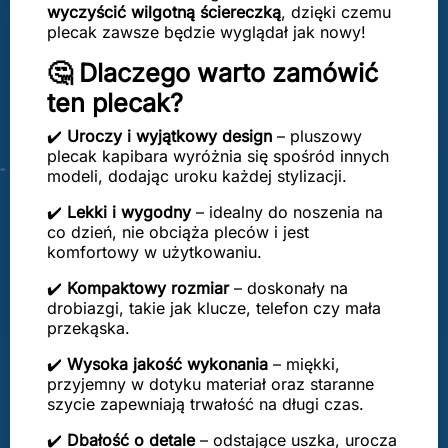
wyczyścić wilgotną ściereczką
, dzięki czemu
plecak zawsze będzie wyglądał jak nowy!
🤔 Dlaczego warto zamówić
ten plecak?
✔️
Uroczy i wyjątkowy design
– pluszowy
plecak kapibara wyróżnia się spośród innych
modeli, dodając uroku każdej stylizacji.
✔️
Lekki i wygodny
– idealny do noszenia na
co dzień, nie obciąża pleców i jest
komfortowy w użytkowaniu.
✔️
Kompaktowy rozmiar
– doskonały na
drobiazgi, takie jak klucze, telefon czy mała
przekąska.
✔️
Wysoka jakość wykonania
– miękki,
przyjemny w dotyku materiał oraz staranne
szycie zapewniają trwałość na długi czas.
✔️
Dbałość o detale
– odstające uszka, urocza