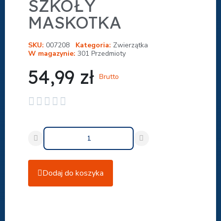
SZKOŁY
MASKOTKA
SKU
007208
Kategoria
Zwierzątka
W magazynie
301 Przedmioty
54,99 zł
Brutto





Dodaj do koszyka
Udostępnij