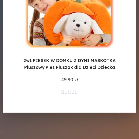
2w1 PIESEK W DOMKU Z DYNI MASKOTKA
KAP
Pluszowy Pies Pluszak dla Dzieci Dziecka
D
49,90 zł
Dodaj do koszyka




