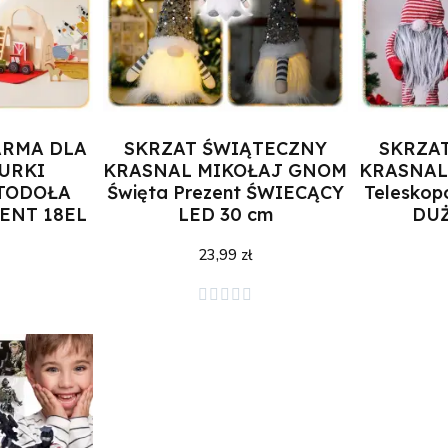
ARMA DLA
SKRZAT ŚWIĄTECZNY
SKRZA
GURKI
KRASNAL MIKOŁAJ GNOM
KRASNAL
TODOŁA
Święta Prezent ŚWIECĄCY
Telesko
ENT 18EL
LED 30 cm
DUŻ
23,99 zł
zyka
Dodaj do koszyka
Doda




