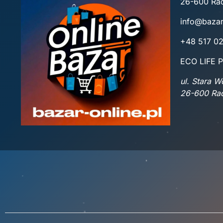
26-600 R
info@bazar
+48 517 0
ECO LIFE P
ul. Stara 
26-600 R