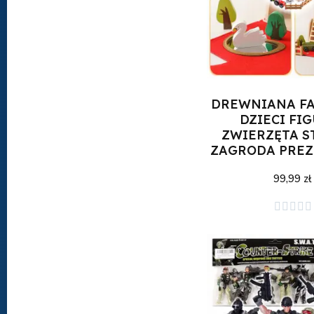
DREWNIANA F
DZIECI FI
ZWIERZĘTA S
ZAGRODA PREZ
99,99 zł
Dodaj do kos




