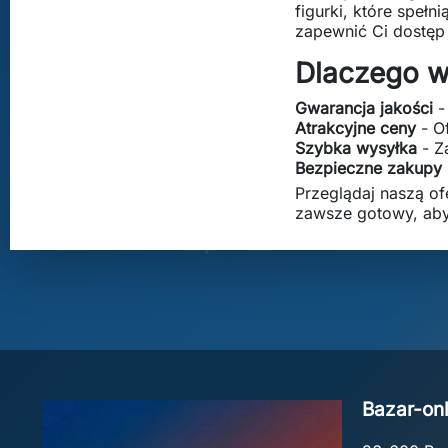
figurki, które speł
zapewnić Ci dostęp
Dlaczego w
Gwarancja jakości
-
Atrakcyjne ceny
- O
Szybka wysyłka
- Z
Bezpieczne zakupy
Przeglądaj naszą of
zawsze gotowy, ab
Bazar-onl