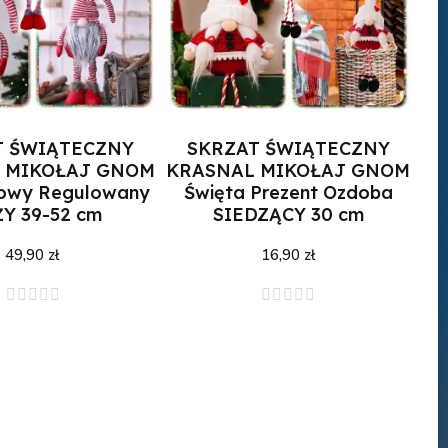
T ŚWIĄTECZNY
SKRZAT ŚWIĄTECZNY
 MIKOŁAJ GNOM
KRASNAL MIKOŁAJ GNOM
powy Regulowany
Święta Prezent Ozdoba
Y 39-52 cm
SIEDZĄCY 30 cm
49,90 zł
16,90 zł
j do koszyka
Dodaj do koszyka









