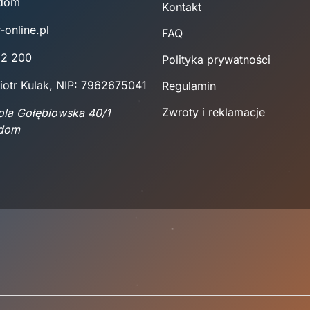
adom
Kontakt
-online.pl
FAQ
22 200
Polityka prywatności
iotr Kulak, NIP: 7962675041
Regulamin
Zwroty i reklamacje
Wola Gołębiowska 40/1
adom