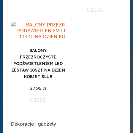
Dodaj do koszyka
Dodaj do koszyka





BALONY
PRZEZROCZYSTE
PODŚWIETLENIEM LED
ZESTAW 10SZT NA DZIEŃ
KOBIET ŚLUB
37,99 zł
Dodaj do koszyka





Dekoracje i gadżety