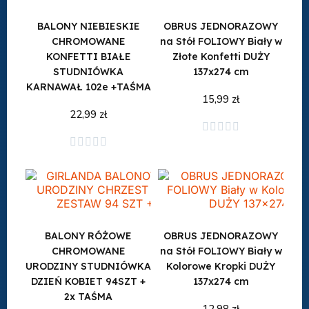
BALONY NIEBIESKIE
OBRUS JEDNORAZOWY
CHROMOWANE
na Stół FOLIOWY Biały w
KONFETTI BIAŁE
Złote Konfetti DUŻY
STUDNIÓWKA
137x274 cm
KARNAWAŁ 102e +TAŚMA
15,99 zł
22,99 zł





Dodaj do koszyka
Dodaj do koszyka





BALONY RÓŻOWE
OBRUS JEDNORAZOWY
CHROMOWANE
na Stół FOLIOWY Biały w
URODZINY STUDNIÓWKA
Kolorowe Kropki DUŻY
DZIEŃ KOBIET 94SZT +
137x274 cm
2x TAŚMA