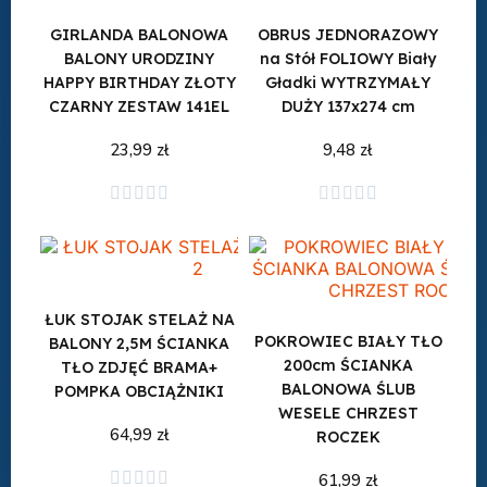
GIRLANDA BALONOWA
OBRUS JEDNORAZOWY
BALONY URODZINY
na Stół FOLIOWY Biały
HAPPY BIRTHDAY ZŁOTY
Gładki WYTRZYMAŁY
CZARNY ZESTAW 141EL
DUŻY 137x274 cm
23,99 zł
9,48 zł
Dodaj do koszyka
Dodaj do koszyka










ŁUK STOJAK STELAŻ NA
POKROWIEC BIAŁY TŁO
BALONY 2,5M ŚCIANKA
200cm ŚCIANKA
TŁO ZDJĘĆ BRAMA+
BALONOWA ŚLUB
POMPKA OBCIĄŻNIKI
WESELE CHRZEST
64,99 zł
ROCZEK





61,99 zł