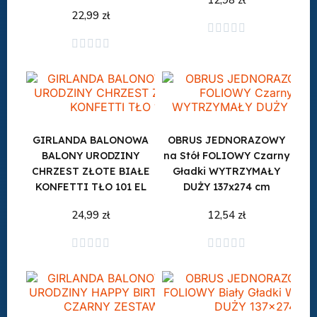
12,98 zł
22,99 zł





Dodaj do koszyka
Dodaj do koszyka





GIRLANDA BALONOWA
OBRUS JEDNORAZOWY
BALONY URODZINY
na Stół FOLIOWY Czarny
CHRZEST ZŁOTE BIAŁE
Gładki WYTRZYMAŁY
KONFETTI TŁO 101 EL
DUŻY 137x274 cm
24,99 zł
12,54 zł
Dodaj do koszyka
Dodaj do koszyka









