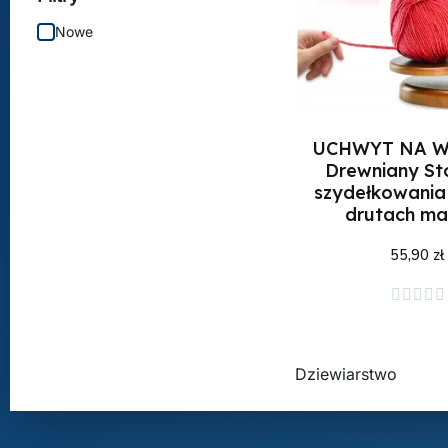
Nowe
UCHWYT NA 
Drewniany St
szydełkowania 
drutach m
55,90 zł
Dodaj do kos





Dziewiarstwo