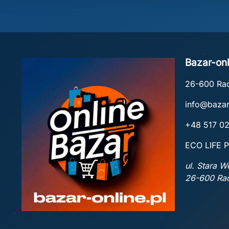
Bazar-onl
26-600 R
info@bazar
+48 517 0
ECO LIFE P
ul. Stara 
26-600 R