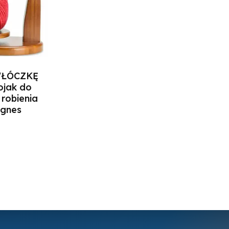
WŁÓCZKĘ
ojak do
robienia
agnes
zyka