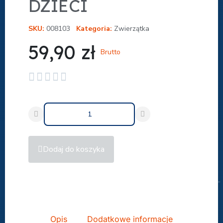
DZIECI
SKU
008103
Kategoria
Zwierzątka
59,90 zł
Brutto





Dodaj do koszyka
Udostępnij
Opis
Dodatkowe informacje