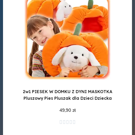
2w1 PIESEK W DOMKU Z DYNI MASKOTKA
P
Pluszowy Pies Pluszak dla Dzieci Dziecka
CAPY
49,90 zł
Dodaj do koszyka




