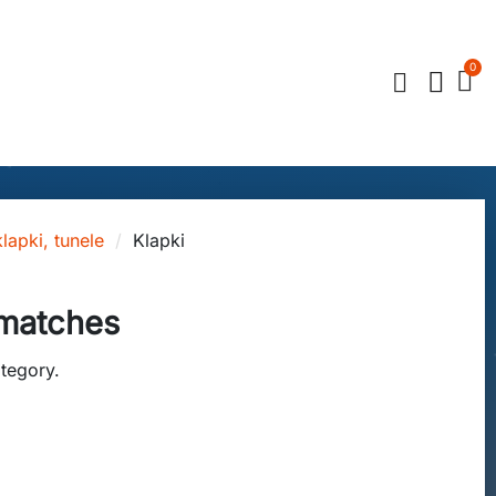
lapki, tunele
Klapki
 matches
ategory.