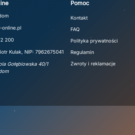
ine
Pomoc
adom
Kontakt
-online.pl
FAQ
22 200
Polityka prywatności
iotr Kulak, NIP: 7962675041
Regulamin
Zwroty i reklamacje
Wola Gołębiowska 40/1
adom