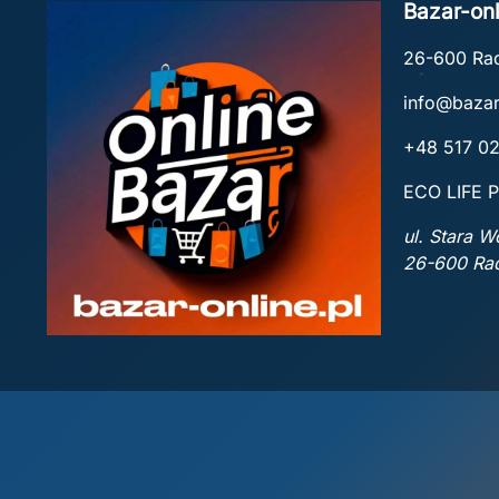
Bazar-onl
26-600 R
info@bazar
+48 517 0
ECO LIFE P
ul. Stara 
26-600 R