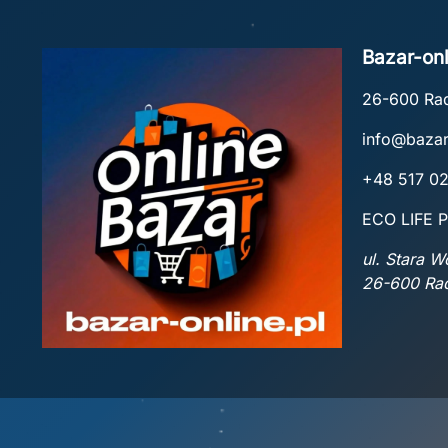
Bazar-onl
26-600 R
info@bazar
+48 517 0
ECO LIFE P
ul. Stara 
26-600 R