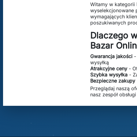
Witamy w kategorii
wyselekcjonowane pr
wymagających klient
poszukiwanych prod
Dlaczego w
Bazar Onli
Gwarancja jakości
-
wysyłką
Atrakcyjne ceny
- O
Szybka wysyłka
- Z
Bezpieczne zakupy
Przeglądaj naszą of
nasz zespół obsług