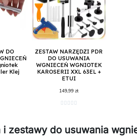
W DO
ZESTAW NARZĘDZI PDR
WGNIECEŃ
DO USUWANIA
niotek
WGNIECEŃ WGNIOTEK
ler Klej
KAROSERII XXL 63EL +
ETUI
149,99 zł
zyka
Dodaj do koszyka





 i zestawy do usuwania wgnie