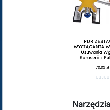
PDR ZESTA
WYCIĄGANIA 
Usuwania Wg
Karoserii + Pul
79,99 zł





Dodaj do kos
Narzędzia