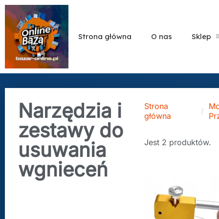
Strona główna
O nas
Sklep
Narzędzia i
Strona
Mo
główna
Pr
zestawy do
Jest 2 produktów.
usuwania
wgnieceń