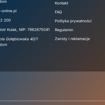
adom
Kontakt
-online.pl
FAQ
22 200
Polityka prywatności
iotr Kulak, NIP: 7962675041
Regulamin
Zwroty i reklamacje
Wola Gołębiowska 40/1
adom