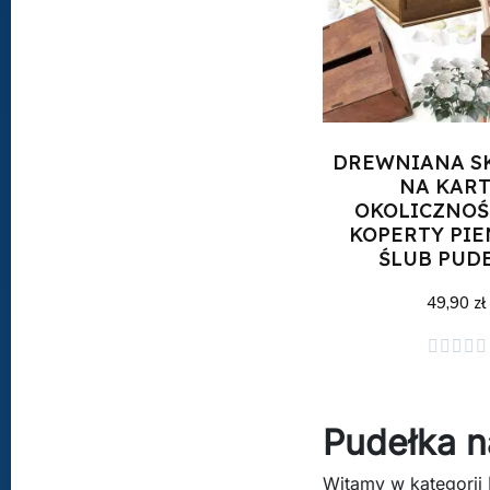
DREWNIANA S
NA KART
OKOLICZNO
KOPERTY PIE
ŚLUB PUD
49,90 zł
Dodaj do kos





Pudełka n
Witamy w kategorii