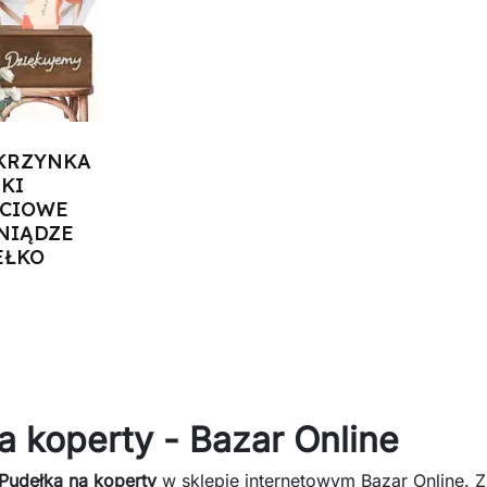
KRZYNKA
KI
ŚCIOWE
NIĄDZE
EŁKO
zyka
a koperty - Bazar Online
Pudełka na koperty
w sklepie internetowym Bazar Online. Z