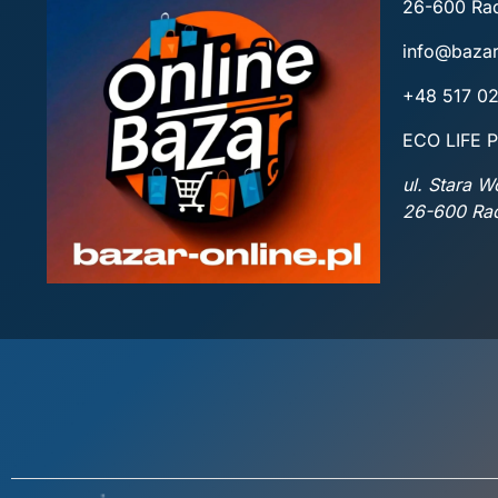
26-600 R
info@bazar
+48 517 0
ECO LIFE P
ul. Stara 
26-600 R