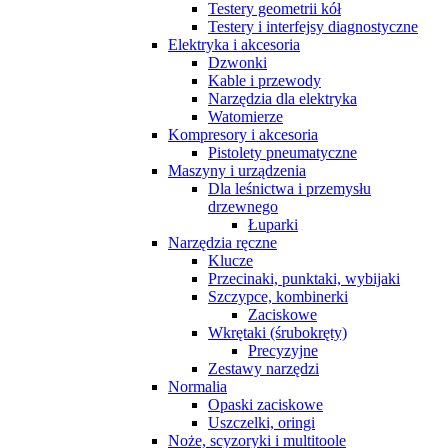
Testery geometrii kół
Testery i interfejsy diagnostyczne
Elektryka i akcesoria
Dzwonki
Kable i przewody
Narzędzia dla elektryka
Watomierze
Kompresory i akcesoria
Pistolety pneumatyczne
Maszyny i urządzenia
Dla leśnictwa i przemysłu
drzewnego
Łuparki
Narzędzia ręczne
Klucze
Przecinaki, punktaki, wybijaki
Szczypce, kombinerki
Zaciskowe
Wkrętaki (śrubokręty)
Precyzyjne
Zestawy narzędzi
Normalia
Opaski zaciskowe
Uszczelki, oringi
Noże, scyzoryki i multitoole