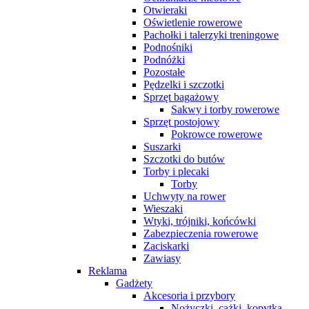
Otwieraki
Oświetlenie rowerowe
Pachołki i talerzyki treningowe
Podnośniki
Podnóżki
Pozostałe
Pędzelki i szczotki
Sprzęt bagażowy
Sakwy i torby rowerowe
Sprzęt postojowy
Pokrowce rowerowe
Suszarki
Szczotki do butów
Torby i plecaki
Torby
Uchwyty na rower
Wieszaki
Wtyki, trójniki, końcówki
Zabezpieczenia rowerowe
Zaciskarki
Zawiasy
Reklama
Gadżety
Akcesoria i przybory
Nożyczki, cążki, kopytka