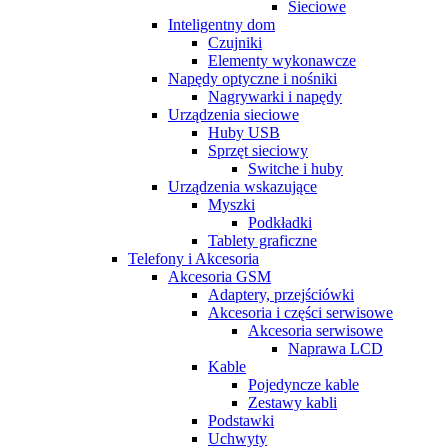
Sieciowe
Inteligentny dom
Czujniki
Elementy wykonawcze
Napędy optyczne i nośniki
Nagrywarki i napędy
Urządzenia sieciowe
Huby USB
Sprzęt sieciowy
Switche i huby
Urządzenia wskazujące
Myszki
Podkładki
Tablety graficzne
Telefony i Akcesoria
Akcesoria GSM
Adaptery, przejściówki
Akcesoria i części serwisowe
Akcesoria serwisowe
Naprawa LCD
Kable
Pojedyncze kable
Zestawy kabli
Podstawki
Uchwyty