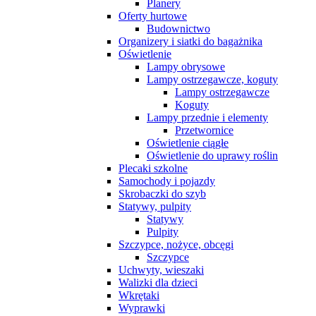
Planery
Oferty hurtowe
Budownictwo
Organizery i siatki do bagażnika
Oświetlenie
Lampy obrysowe
Lampy ostrzegawcze, koguty
Lampy ostrzegawcze
Koguty
Lampy przednie i elementy
Przetwornice
Oświetlenie ciągłe
Oświetlenie do uprawy roślin
Plecaki szkolne
Samochody i pojazdy
Skrobaczki do szyb
Statywy, pulpity
Statywy
Pulpity
Szczypce, nożyce, obcęgi
Szczypce
Uchwyty, wieszaki
Walizki dla dzieci
Wkrętaki
Wyprawki