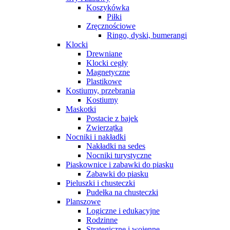
Koszykówka
Piłki
Zręcznościowe
Ringo, dyski, bumerangi
Klocki
Drewniane
Klocki cegły
Magnetyczne
Plastikowe
Kostiumy, przebrania
Kostiumy
Maskotki
Postacie z bajek
Zwierzątka
Nocniki i nakładki
Nakładki na sedes
Nocniki turystyczne
Piaskownice i zabawki do piasku
Zabawki do piasku
Pieluszki i chusteczki
Pudełka na chusteczki
Planszowe
Logiczne i edukacyjne
Rodzinne
Strategiczne i wojenne