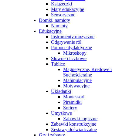
Książeczki
Maty edukacyjne
Sensoryczne
Domki, namioty
Namioty
Edukacyjne
Instrumenty muzyczne
Odgrywanie ról
Pomoce dydaktyczne
Mikroskopy
Słowne i liczbowe
Tablice
Magnetyczne, Kredowe i
Suchościeralne
Manipulacyjne
Motywacyjne
Układanki
Montessori
Piramidki
Sortery
Umysłowe
Zabawki logiczne
Zabawki konstrukcyjne
Zestawy doświadczalne
Gry i zabawy