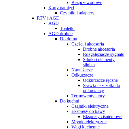
Bezprzewodowe
Karty pamięci
Czytniki i adaptery
RTV i AGD
AGD
Toaletki
AGD drobne
Do domu
Części i akcesoria
Drobne akcesoria
Rozgałęziacze sygnału
Silniki i elementy
silnika
Nawilżacze
Odkurzacze
Odkurzacze ręczne
Ssawki i szczotki do
odkurzaczy
Termowentylatory
Do kuchni
Czajniki elektryczne
Ekspresy do kawy
Ekspresy ciśnieniowe
Młynki elektryczne
Wagi kuchenne