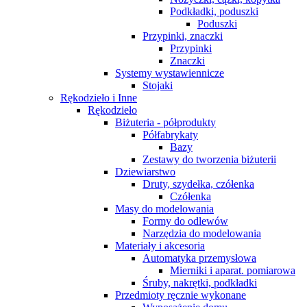
Podkładki, poduszki
Poduszki
Przypinki, znaczki
Przypinki
Znaczki
Systemy wystawiennicze
Stojaki
Rękodzieło i Inne
Rękodzieło
Biżuteria - półprodukty
Półfabrykaty
Bazy
Zestawy do tworzenia biżuterii
Dziewiarstwo
Druty, szydełka, czółenka
Czółenka
Masy do modelowania
Formy do odlewów
Narzędzia do modelowania
Materiały i akcesoria
Automatyka przemysłowa
Mierniki i aparat. pomiarowa
Śruby, nakrętki, podkładki
Przedmioty ręcznie wykonane