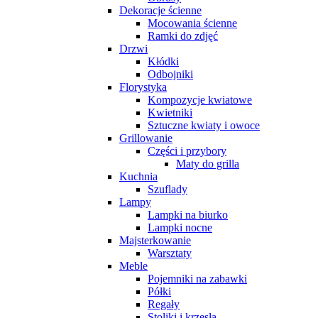
Dekoracje ścienne
Mocowania ścienne
Ramki do zdjęć
Drzwi
Kłódki
Odbojniki
Florystyka
Kompozycje kwiatowe
Kwietniki
Sztuczne kwiaty i owoce
Grillowanie
Części i przybory
Maty do grilla
Kuchnia
Szuflady
Lampy
Lampki na biurko
Lampki nocne
Majsterkowanie
Warsztaty
Meble
Pojemniki na zabawki
Półki
Regały
Stoliki i krzesła