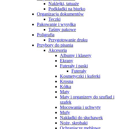
Naklejki, tatuaże
Podkładki na biurko
Organizacja dokumentów
Teczki
Pakowanie i wysyłka
Taśmy pakowe
Poligrafia
Przygotowanie druku
Przybory do pisania
Akcesoria
Albumy i klasery
Ekrany
Futerały i paski
Futerały
Kosmetyczki i kuferki
Krosna
Kółka
Maty
Maty i organizery do szuflad i
szafek
Mocowania i uchwyty
Mufy
Nakładki do słuchawek
Noże, skrobaki
Ochraniacze meblowe