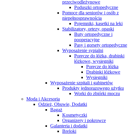
przeciwodleżynowe
Poduszki ortopedyczne
Pomoce dla seniorów i osób z
niepełnosprawnością
Pojemniki, kasetki na leki
Stabilizatory, ortezy, opaski
Buty ortopedyczne i
pooperacyjne
Pasy i gorsety ortopedyczne
Wyposażenie sypialni
Poręcze do łóżka, drabinki
łóżkowe, wysięgniki
Poręcze do łóżka
Drabinki łóżkowe
Wysięgniki
Wyposażenie szpitali i gabinetów
Produkty jednorazowego użytku
Worki do zbiórki moczu
Moda i Akcesoria
Odzież, Obuwie, Dodatki
Bagaż
Kosmetyczki
Organizery i pokrowce
Galanteria i dodatki
Breloki