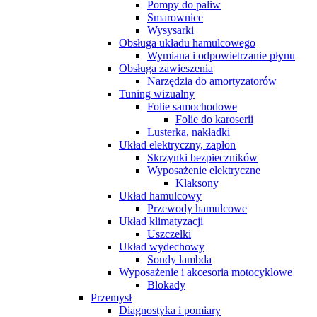
Pompy do paliw
Smarownice
Wysysarki
Obsługa układu hamulcowego
Wymiana i odpowietrzanie płynu
Obsługa zawieszenia
Narzędzia do amortyzatorów
Tuning wizualny
Folie samochodowe
Folie do karoserii
Lusterka, nakładki
Układ elektryczny, zapłon
Skrzynki bezpieczników
Wyposażenie elektryczne
Klaksony
Układ hamulcowy
Przewody hamulcowe
Układ klimatyzacji
Uszczelki
Układ wydechowy
Sondy lambda
Wyposażenie i akcesoria motocyklowe
Blokady
Przemysł
Diagnostyka i pomiary