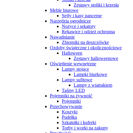
Zestawy stoliki i krzesła
Meble biurowe
Sejfy i kasy pancerne
Narzędzia ogrodnicze
Nożyce i sekatory
Rękawice i odzież ochronna
Nawadnianie
Zbiorniki na deszczówkę
Ozdoby świąteczne i okolicznościowe
Halloween
Zestawy halloweenowe
Oświetlenie wewnętrzne
Lampy stojące
Lampki biurkowe
Lampy sufitowe
Lampy z wiatrakiem
Taśmy LED
Pojemniki na żywność
Pojemniki
Przechowywanie
Koszyki
Pudełka
Szkatułki i kuferki
Torby i worki na zakupy