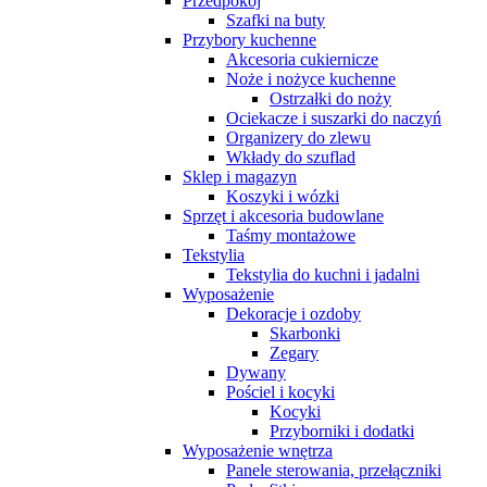
Przedpokój
Szafki na buty
Przybory kuchenne
Akcesoria cukiernicze
Noże i nożyce kuchenne
Ostrzałki do noży
Ociekacze i suszarki do naczyń
Organizery do zlewu
Wkłady do szuflad
Sklep i magazyn
Koszyki i wózki
Sprzęt i akcesoria budowlane
Taśmy montażowe
Tekstylia
Tekstylia do kuchni i jadalni
Wyposażenie
Dekoracje i ozdoby
Skarbonki
Zegary
Dywany
Pościel i kocyki
Kocyki
Przyborniki i dodatki
Wyposażenie wnętrza
Panele sterowania, przełączniki