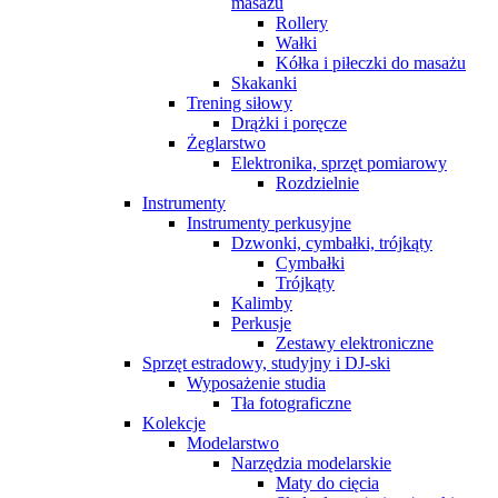
masażu
Rollery
Wałki
Kółka i piłeczki do masażu
Skakanki
Trening siłowy
Drążki i poręcze
Żeglarstwo
Elektronika, sprzęt pomiarowy
Rozdzielnie
Instrumenty
Instrumenty perkusyjne
Dzwonki, cymbałki, trójkąty
Cymbałki
Trójkąty
Kalimby
Perkusje
Zestawy elektroniczne
Sprzęt estradowy, studyjny i DJ-ski
Wyposażenie studia
Tła fotograficzne
Kolekcje
Modelarstwo
Narzędzia modelarskie
Maty do cięcia