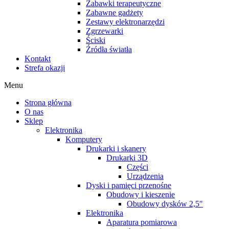
Zabawki terapeutyczne
Zabawne gadżety
Zestawy elektronarzędzi
Zgrzewarki
Ściski
Źródła światła
Kontakt
Strefa okazji
Menu
Strona główna
O nas
Sklep
Elektronika
Komputery
Drukarki i skanery
Drukarki 3D
Części
Urządzenia
Dyski i pamięci przenośne
Obudowy i kieszenie
Obudowy dysków 2,5"
Elektronika
Aparatura pomiarowa