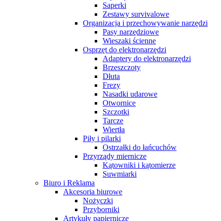
Saperki
Zestawy survivalowe
Organizacja i przechowywanie narzędzi
Pasy narzędziowe
Wieszaki ścienne
Osprzęt do elektronarzędzi
Adaptery do elektronarzędzi
Brzeszczoty
Dłuta
Frezy
Nasadki udarowe
Otwornice
Szczotki
Tarcze
Wiertła
Piły i pilarki
Ostrzałki do łańcuchów
Przyrządy miernicze
Kątowniki i kątomierze
Suwmiarki
Biuro i Reklama
Akcesoria biurowe
Nożyczki
Przyborniki
Artykuły papiernicze