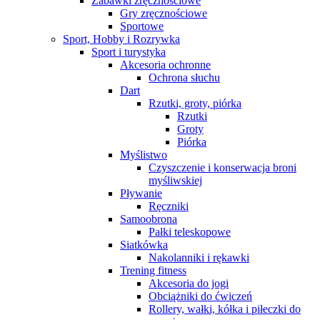
Zabawki zręcznościowe
Gry zręcznościowe
Sportowe
Sport, Hobby i Rozrywka
Sport i turystyka
Akcesoria ochronne
Ochrona słuchu
Dart
Rzutki, groty, piórka
Rzutki
Groty
Piórka
Myślistwo
Czyszczenie i konserwacja broni
myśliwskiej
Pływanie
Ręczniki
Samoobrona
Pałki teleskopowe
Siatkówka
Nakolanniki i rękawki
Trening fitness
Akcesoria do jogi
Obciążniki do ćwiczeń
Rollery, wałki, kółka i piłeczki do