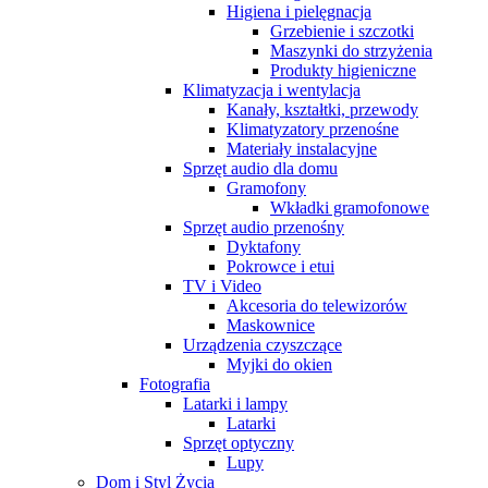
Higiena i pielęgnacja
Grzebienie i szczotki
Maszynki do strzyżenia
Produkty higieniczne
Klimatyzacja i wentylacja
Kanały, kształtki, przewody
Klimatyzatory przenośne
Materiały instalacyjne
Sprzęt audio dla domu
Gramofony
Wkładki gramofonowe
Sprzęt audio przenośny
Dyktafony
Pokrowce i etui
TV i Video
Akcesoria do telewizorów
Maskownice
Urządzenia czyszczące
Myjki do okien
Fotografia
Latarki i lampy
Latarki
Sprzęt optyczny
Lupy
Dom i Styl Życia