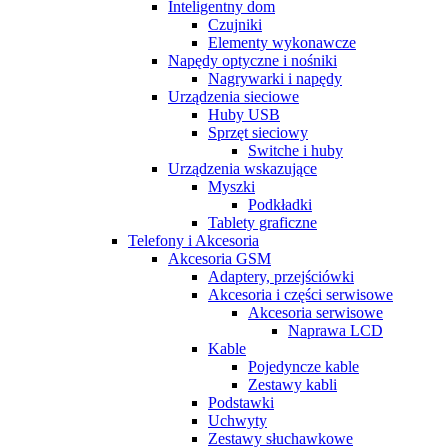
Inteligentny dom
Czujniki
Elementy wykonawcze
Napędy optyczne i nośniki
Nagrywarki i napędy
Urządzenia sieciowe
Huby USB
Sprzęt sieciowy
Switche i huby
Urządzenia wskazujące
Myszki
Podkładki
Tablety graficzne
Telefony i Akcesoria
Akcesoria GSM
Adaptery, przejściówki
Akcesoria i części serwisowe
Akcesoria serwisowe
Naprawa LCD
Kable
Pojedyncze kable
Zestawy kabli
Podstawki
Uchwyty
Zestawy słuchawkowe