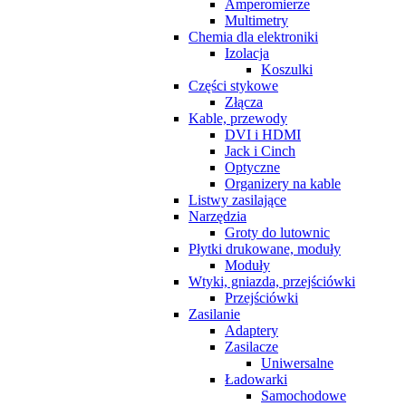
Amperomierze
Multimetry
Chemia dla elektroniki
Izolacja
Koszulki
Części stykowe
Złącza
Kable, przewody
DVI i HDMI
Jack i Cinch
Optyczne
Organizery na kable
Listwy zasilające
Narzędzia
Groty do lutownic
Płytki drukowane, moduły
Moduły
Wtyki, gniazda, przejściówki
Przejściówki
Zasilanie
Adaptery
Zasilacze
Uniwersalne
Ładowarki
Samochodowe