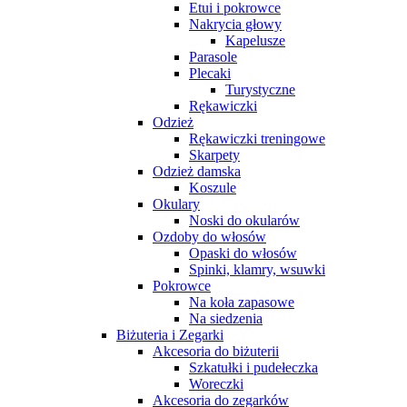
Etui i pokrowce
Nakrycia głowy
Kapelusze
Parasole
Plecaki
Turystyczne
Rękawiczki
Odzież
Rękawiczki treningowe
Skarpety
Odzież damska
Koszule
Okulary
Noski do okularów
Ozdoby do włosów
Opaski do włosów
Spinki, klamry, wsuwki
Pokrowce
Na koła zapasowe
Na siedzenia
Biżuteria i Zegarki
Akcesoria do biżuterii
Szkatułki i pudełeczka
Woreczki
Akcesoria do zegarków