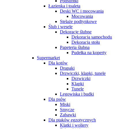
Podsufitki
Łazienka i toaleta
Deski WC i mocowania
Mocowania
Stelaże podtynkowe
Ślub i wesele
Dekoracje ślubne
Dekoracja samochodu
Dekoracja stołu
Papeteria ślubna
Pudełka na koperty
Supermarket
Dla kotów
Drapaki
Drzwiczki, klapki, tunele
Drzwiczki
Klapki
Tunele
Legowiska i budki
Dla psów
Miski
Smycze
Zabawki
Dla ptaków egzotycznych
Klatki i woliery