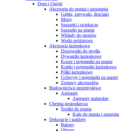
Dom i Ogród
Akcesoria do prania i sprzątania
Gąbki, zmywaki, druciaki
Mopy
Suszarki i ociekacze
Suszarki na pranie
Wkłady do mopów
Worki próżniowe
Akcesoria łazienkowe
Dozowniki do mydła
Dywaniki łazienkowe
Kosze i pojemniki na pranie
Kubki i pojemniki łazienkowe
Półki łazienkowe
Uchwyty i pojemniki na papier
Zestawy akcesoriów
Budownictwo przemysłowe
Agregaty
Agregaty malarskie
Chemia gospodarcza
Środki do prania
Kule do prania i suszenia
Dekoracje i gadżety
Balony
Obrusy