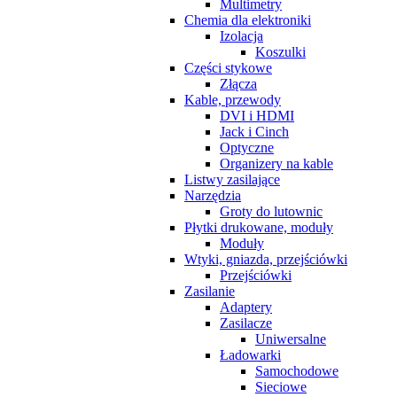
Multimetry
Chemia dla elektroniki
Izolacja
Koszulki
Części stykowe
Złącza
Kable, przewody
DVI i HDMI
Jack i Cinch
Optyczne
Organizery na kable
Listwy zasilające
Narzędzia
Groty do lutownic
Płytki drukowane, moduły
Moduły
Wtyki, gniazda, przejściówki
Przejściówki
Zasilanie
Adaptery
Zasilacze
Uniwersalne
Ładowarki
Samochodowe
Sieciowe