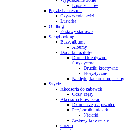
Wyposażenie domu
Łapacze snów
Pędzle i akcesoria
Czyszczenie pędzli
Lusterka
Quilling
Zestawy startowe
Scrapbooking
Bazy, albumy
Albumy
Dodatki i ozdoby
Druciki kreatywne,
florystyczne
Druciki kreatywne
Florystyczne
Naklejki, kalkomanie, taśmy
Szycie
Akcesoria do zabawek
Oczy, rzęsy
Akcesoria krawieckie
Dziurkacze, napownice
Przyborniki, niciarki
Niciarki
Zestawy krawieckie
Guziki