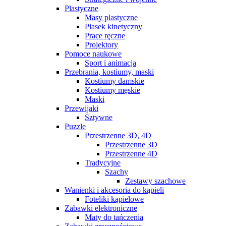
Plastyczne
Masy plastyczne
Piasek kinetyczny
Prace ręczne
Projektory
Pomoce naukowe
Sport i animacja
Przebrania, kostiumy, maski
Kostiumy damskie
Kostiumy męskie
Maski
Przewijaki
Sztywne
Puzzle
Przestrzenne 3D, 4D
Przestrzenne 3D
Przestrzenne 4D
Tradycyjne
Szachy
Zestawy szachowe
Wanienki i akcesoria do kąpieli
Foteliki kąpielowe
Zabawki elektroniczne
Maty do tańczenia