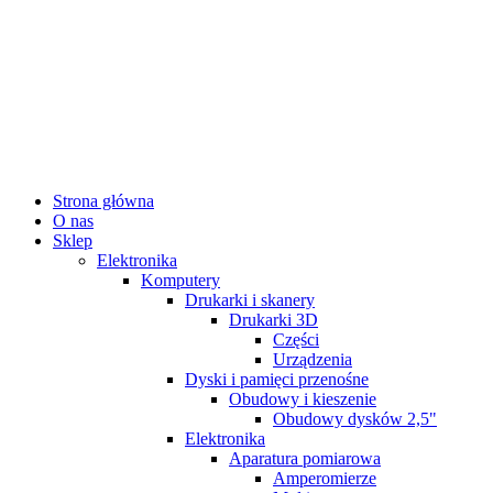
Strona główna
O nas
Sklep
Elektronika
Komputery
Drukarki i skanery
Drukarki 3D
Części
Urządzenia
Dyski i pamięci przenośne
Obudowy i kieszenie
Obudowy dysków 2,5"
Elektronika
Aparatura pomiarowa
Amperomierze