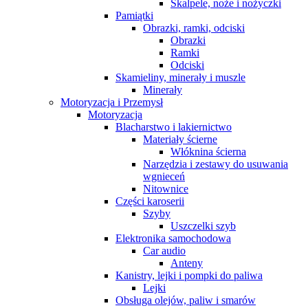
Skalpele, noże i nożyczki
Pamiątki
Obrazki, ramki, odciski
Obrazki
Ramki
Odciski
Skamieliny, minerały i muszle
Minerały
Motoryzacja i Przemysł
Motoryzacja
Blacharstwo i lakiernictwo
Materiały ścierne
Włóknina ścierna
Narzędzia i zestawy do usuwania
wgnieceń
Nitownice
Części karoserii
Szyby
Uszczelki szyb
Elektronika samochodowa
Car audio
Anteny
Kanistry, lejki i pompki do paliwa
Lejki
Obsługa olejów, paliw i smarów