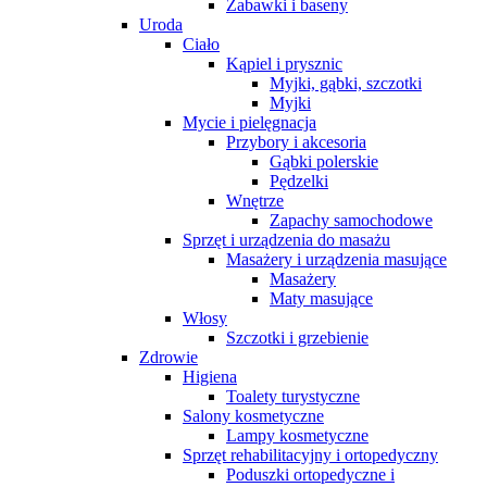
Zabawki i baseny
Uroda
Ciało
Kąpiel i prysznic
Myjki, gąbki, szczotki
Myjki
Mycie i pielęgnacja
Przybory i akcesoria
Gąbki polerskie
Pędzelki
Wnętrze
Zapachy samochodowe
Sprzęt i urządzenia do masażu
Masażery i urządzenia masujące
Masażery
Maty masujące
Włosy
Szczotki i grzebienie
Zdrowie
Higiena
Toalety turystyczne
Salony kosmetyczne
Lampy kosmetyczne
Sprzęt rehabilitacyjny i ortopedyczny
Poduszki ortopedyczne i