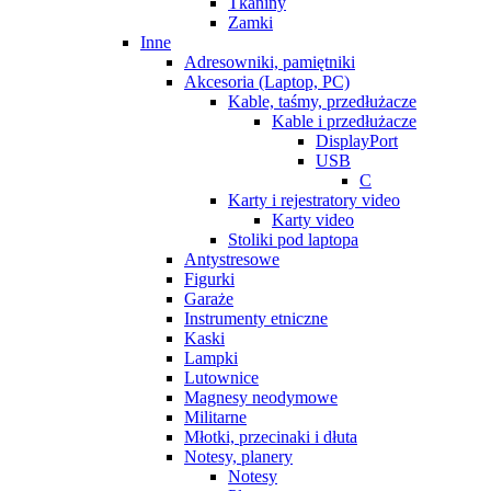
Tkaniny
Zamki
Inne
Adresowniki, pamiętniki
Akcesoria (Laptop, PC)
Kable, taśmy, przedłużacze
Kable i przedłużacze
DisplayPort
USB
C
Karty i rejestratory video
Karty video
Stoliki pod laptopa
Antystresowe
Figurki
Garaże
Instrumenty etniczne
Kaski
Lampki
Lutownice
Magnesy neodymowe
Militarne
Młotki, przecinaki i dłuta
Notesy, planery
Notesy