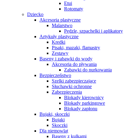
Etui
Rotomaty
Dziecko
Akcesoria plastyczne
Malarstwo
Pędzle, szpachelki i aplikatory
Artykuły plastyczne
Kredki
Pisaki, mazaki, flamastry
Zestawy
Baseny i zabawki do wody
Akcesoria do pływania
Zabawki do nurkowania
Bezpieczeństwo
Szelki zabezpieczające
Słuchawki ochronne
Zabezpieczenia
Blokady kierownicy
Blokady parkingowe
Blokady zapłonu
Bujaki, skoczki
Bujaki
Skoczki
Dla niemowląt
Baseny z kulkami