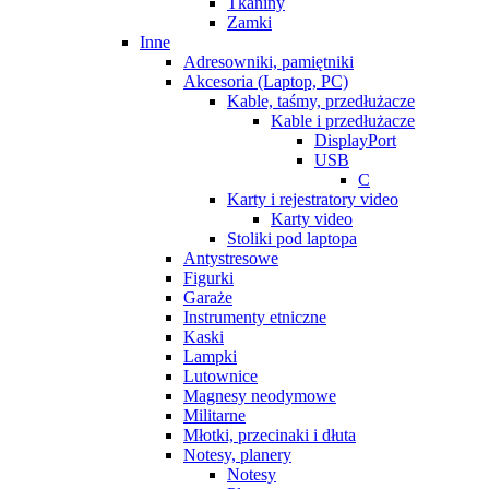
Tkaniny
Zamki
Inne
Adresowniki, pamiętniki
Akcesoria (Laptop, PC)
Kable, taśmy, przedłużacze
Kable i przedłużacze
DisplayPort
USB
C
Karty i rejestratory video
Karty video
Stoliki pod laptopa
Antystresowe
Figurki
Garaże
Instrumenty etniczne
Kaski
Lampki
Lutownice
Magnesy neodymowe
Militarne
Młotki, przecinaki i dłuta
Notesy, planery
Notesy