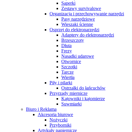
Saperki
Zestawy survivalowe
Organizacja i przechowywanie narzędzi
Pasy narzędziowe
Wieszaki ścienne
Osprzęt do elektronarzędzi
Adaptery do elektronarzędzi
Brzeszczoty
Dłuta
Frezy
Nasadki udarowe
Otwornice
Szczotki
Tarcze
Wiertła
Piły i pilarki
Ostrzałki do łańcuchów
Przyrządy miernicze
Kątowniki i kątomierze
Suwmiarki
Biuro i Reklama
Akcesoria biurowe
Nożyczki
Przyborniki
Artykuły papiernicze