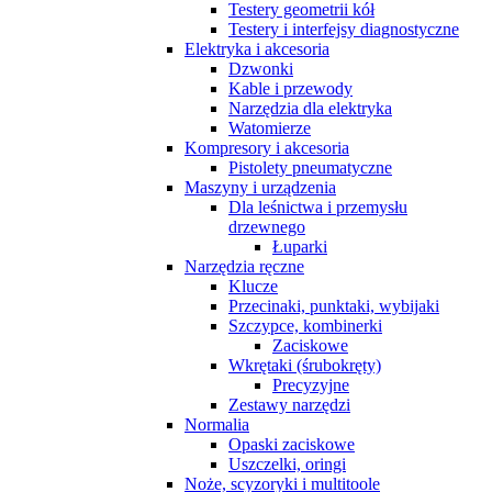
Testery geometrii kół
Testery i interfejsy diagnostyczne
Elektryka i akcesoria
Dzwonki
Kable i przewody
Narzędzia dla elektryka
Watomierze
Kompresory i akcesoria
Pistolety pneumatyczne
Maszyny i urządzenia
Dla leśnictwa i przemysłu
drzewnego
Łuparki
Narzędzia ręczne
Klucze
Przecinaki, punktaki, wybijaki
Szczypce, kombinerki
Zaciskowe
Wkrętaki (śrubokręty)
Precyzyjne
Zestawy narzędzi
Normalia
Opaski zaciskowe
Uszczelki, oringi
Noże, scyzoryki i multitoole