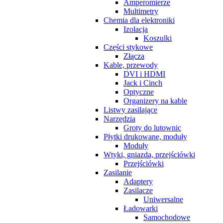
Amperomierze
Multimetry
Chemia dla elektroniki
Izolacja
Koszulki
Części stykowe
Złącza
Kable, przewody
DVI i HDMI
Jack i Cinch
Optyczne
Organizery na kable
Listwy zasilające
Narzędzia
Groty do lutownic
Płytki drukowane, moduły
Moduły
Wtyki, gniazda, przejściówki
Przejściówki
Zasilanie
Adaptery
Zasilacze
Uniwersalne
Ładowarki
Samochodowe