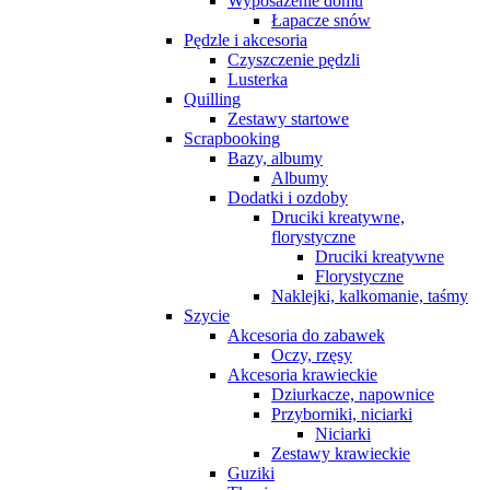
Wyposażenie domu
Łapacze snów
Pędzle i akcesoria
Czyszczenie pędzli
Lusterka
Quilling
Zestawy startowe
Scrapbooking
Bazy, albumy
Albumy
Dodatki i ozdoby
Druciki kreatywne,
florystyczne
Druciki kreatywne
Florystyczne
Naklejki, kalkomanie, taśmy
Szycie
Akcesoria do zabawek
Oczy, rzęsy
Akcesoria krawieckie
Dziurkacze, napownice
Przyborniki, niciarki
Niciarki
Zestawy krawieckie
Guziki