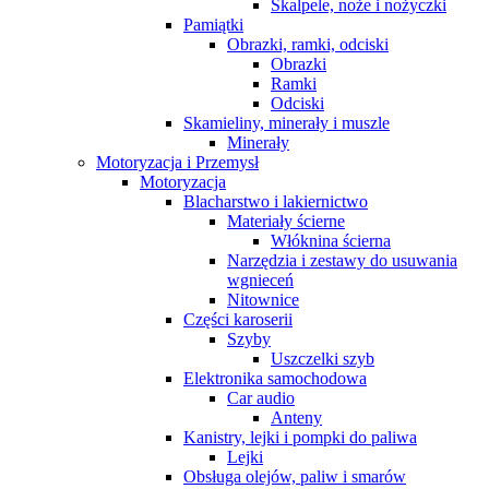
Skalpele, noże i nożyczki
Pamiątki
Obrazki, ramki, odciski
Obrazki
Ramki
Odciski
Skamieliny, minerały i muszle
Minerały
Motoryzacja i Przemysł
Motoryzacja
Blacharstwo i lakiernictwo
Materiały ścierne
Włóknina ścierna
Narzędzia i zestawy do usuwania
wgnieceń
Nitownice
Części karoserii
Szyby
Uszczelki szyb
Elektronika samochodowa
Car audio
Anteny
Kanistry, lejki i pompki do paliwa
Lejki
Obsługa olejów, paliw i smarów