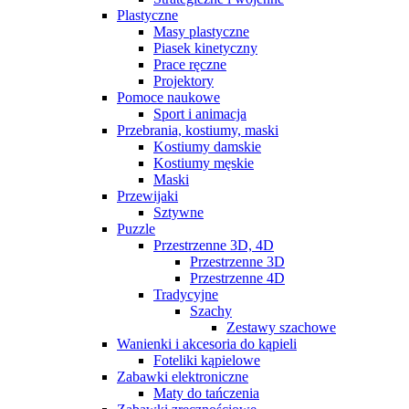
Plastyczne
Masy plastyczne
Piasek kinetyczny
Prace ręczne
Projektory
Pomoce naukowe
Sport i animacja
Przebrania, kostiumy, maski
Kostiumy damskie
Kostiumy męskie
Maski
Przewijaki
Sztywne
Puzzle
Przestrzenne 3D, 4D
Przestrzenne 3D
Przestrzenne 4D
Tradycyjne
Szachy
Zestawy szachowe
Wanienki i akcesoria do kąpieli
Foteliki kąpielowe
Zabawki elektroniczne
Maty do tańczenia