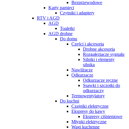
Bezprzewodowe
Karty pamięci
Czytniki i adaptery
RTV i AGD
AGD
Toaletki
AGD drobne
Do domu
Części i akcesoria
Drobne akcesoria
Rozgałęziacze sygnału
Silniki i elementy
silnika
Nawilżacze
Odkurzacze
Odkurzacze ręczne
Ssawki i szczotki do
odkurzaczy
Termowentylatory
Do kuchni
Czajniki elektryczne
Ekspresy do kawy
Ekspresy ciśnieniowe
Młynki elektryczne
Wagi kuchenne