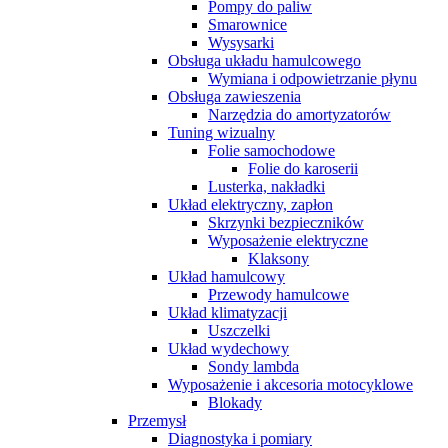
Pompy do paliw
Smarownice
Wysysarki
Obsługa układu hamulcowego
Wymiana i odpowietrzanie płynu
Obsługa zawieszenia
Narzędzia do amortyzatorów
Tuning wizualny
Folie samochodowe
Folie do karoserii
Lusterka, nakładki
Układ elektryczny, zapłon
Skrzynki bezpieczników
Wyposażenie elektryczne
Klaksony
Układ hamulcowy
Przewody hamulcowe
Układ klimatyzacji
Uszczelki
Układ wydechowy
Sondy lambda
Wyposażenie i akcesoria motocyklowe
Blokady
Przemysł
Diagnostyka i pomiary