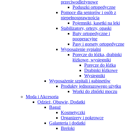
przeciwodleżynowe
Poduszki ortopedyczne
Pomoce dla seniorów i osób z
niepełnosprawnością
Pojemniki, kasetki na leki
Stabilizatory, ortezy, opaski
Buty ortopedyczne i
pooperacyjne
Pasy i gorsety ortopedyczne
Wyposażenie sypialni
Poręcze do łóżka, drabinki
łóżkowe, wysięgniki
Poręcze do łóżka
Drabinki łóżkowe
Wysięgniki
Wyposażenie szpitali i gabinetów
Produkty jednorazowego użytku
Worki do zbiórki moczu
Moda i Akcesoria
Odzież, Obuwie, Dodatki
Bagaż
Kosmetyczki
Organizery i pokrowce
Galanteria i dodatki
Breloki