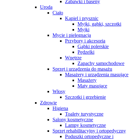
Zabawki i baseny
Uroda
Ciało
Kąpiel i prysznic
Myjki, gąbki, szczotki
Myjki
Mycie i pielęgnacja
Przybory i akcesoria
Gąbki polerskie
Pędzelki
Wnętrze
Zapachy samochodowe
Sprzęt i urządzenia do masażu
Masażery i urządzenia masujące
Masażery
Maty masujące
Włosy
Szczotki i grzebienie
Zdrowie
Higiena
Toalety turystyczne
Salony kosmetyczne
Lampy kosmetyczne
Sprzęt rehabilitacyjny i ortopedyczny
Poduszki ortopedyczne i