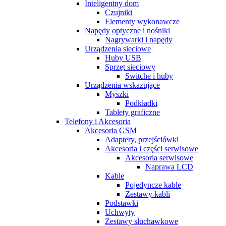
Inteligentny dom
Czujniki
Elementy wykonawcze
Napędy optyczne i nośniki
Nagrywarki i napędy
Urządzenia sieciowe
Huby USB
Sprzęt sieciowy
Switche i huby
Urządzenia wskazujące
Myszki
Podkładki
Tablety graficzne
Telefony i Akcesoria
Akcesoria GSM
Adaptery, przejściówki
Akcesoria i części serwisowe
Akcesoria serwisowe
Naprawa LCD
Kable
Pojedyncze kable
Zestawy kabli
Podstawki
Uchwyty
Zestawy słuchawkowe