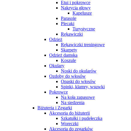
Etui i pokrowce
Nakrycia głowy
Kapelusze
Parasole
Plecaki
Turystyczne
Rękawiczki
Odzież
Rękawiczki treningowe
Skarpety
Odzież damska
Koszule
Okulary
Noski do okularów
Ozdoby do włosów
Opaski do włosów
Spinki, klamry, wsuwki
Pokrowce
Na koła zapasowe
Na siedzenia
Biżuteria i Zegarki
Akcesoria do biżuterii
Szkatułki i pudełeczka
Woreczki
Akcesoria do zegarków