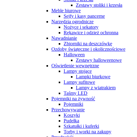
Zestawy stoliki i krzesła
Meble biurowe
Sejfy i kasy pancerne
Narzędzia ogrodnicze
Nożyce i sekatory
Rękawice i odzież ochronna
Nawadnianie
Zbiorniki na deszczówkę
Ozdoby świąteczne i okolicznościowe
Halloween
Zestawy halloweenowe
Oświetlenie wewnętrzne
Lampy stojące
Lampki biurkowe
Lampy sufitowe
Lampy z wiatrakiem
Taśmy LED
Pojemniki na żywność
Pojemniki
Przechowywanie
Koszyki
Pudełka
Szkatułki i kuferki
Torby i worki na zakupy