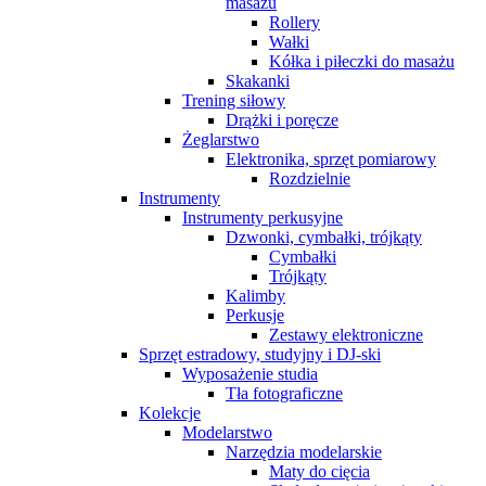
masażu
Rollery
Wałki
Kółka i piłeczki do masażu
Skakanki
Trening siłowy
Drążki i poręcze
Żeglarstwo
Elektronika, sprzęt pomiarowy
Rozdzielnie
Instrumenty
Instrumenty perkusyjne
Dzwonki, cymbałki, trójkąty
Cymbałki
Trójkąty
Kalimby
Perkusje
Zestawy elektroniczne
Sprzęt estradowy, studyjny i DJ-ski
Wyposażenie studia
Tła fotograficzne
Kolekcje
Modelarstwo
Narzędzia modelarskie
Maty do cięcia