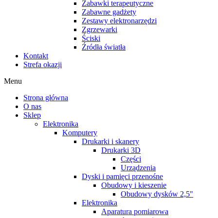
Zabawki terapeutyczne
Zabawne gadżety
Zestawy elektronarzędzi
Zgrzewarki
Ściski
Źródła światła
Kontakt
Strefa okazji
Menu
Strona główna
O nas
Sklep
Elektronika
Komputery
Drukarki i skanery
Drukarki 3D
Części
Urządzenia
Dyski i pamięci przenośne
Obudowy i kieszenie
Obudowy dysków 2,5"
Elektronika
Aparatura pomiarowa