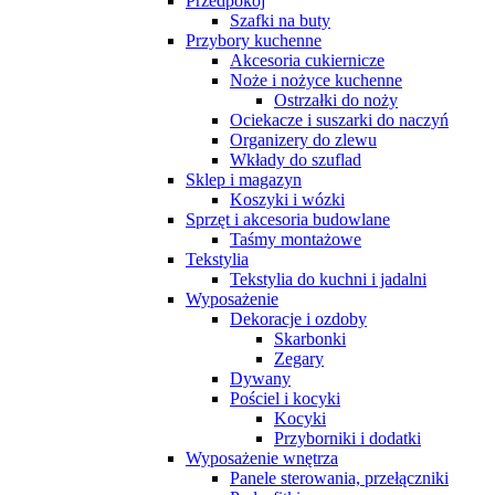
Przedpokój
Szafki na buty
Przybory kuchenne
Akcesoria cukiernicze
Noże i nożyce kuchenne
Ostrzałki do noży
Ociekacze i suszarki do naczyń
Organizery do zlewu
Wkłady do szuflad
Sklep i magazyn
Koszyki i wózki
Sprzęt i akcesoria budowlane
Taśmy montażowe
Tekstylia
Tekstylia do kuchni i jadalni
Wyposażenie
Dekoracje i ozdoby
Skarbonki
Zegary
Dywany
Pościel i kocyki
Kocyki
Przyborniki i dodatki
Wyposażenie wnętrza
Panele sterowania, przełączniki