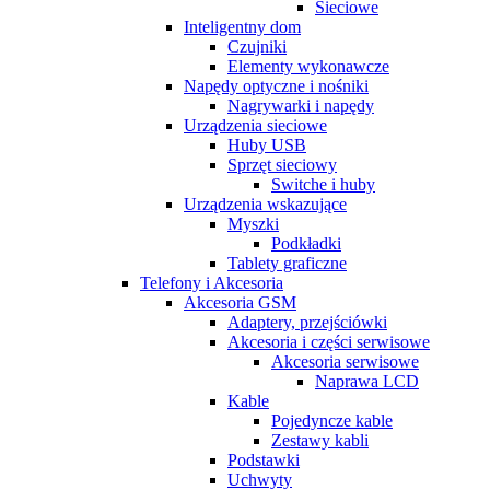
Sieciowe
Inteligentny dom
Czujniki
Elementy wykonawcze
Napędy optyczne i nośniki
Nagrywarki i napędy
Urządzenia sieciowe
Huby USB
Sprzęt sieciowy
Switche i huby
Urządzenia wskazujące
Myszki
Podkładki
Tablety graficzne
Telefony i Akcesoria
Akcesoria GSM
Adaptery, przejściówki
Akcesoria i części serwisowe
Akcesoria serwisowe
Naprawa LCD
Kable
Pojedyncze kable
Zestawy kabli
Podstawki
Uchwyty