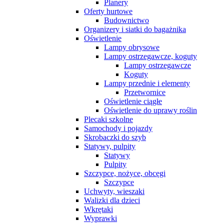
Planery
Oferty hurtowe
Budownictwo
Organizery i siatki do bagażnika
Oświetlenie
Lampy obrysowe
Lampy ostrzegawcze, koguty
Lampy ostrzegawcze
Koguty
Lampy przednie i elementy
Przetwornice
Oświetlenie ciągłe
Oświetlenie do uprawy roślin
Plecaki szkolne
Samochody i pojazdy
Skrobaczki do szyb
Statywy, pulpity
Statywy
Pulpity
Szczypce, nożyce, obcęgi
Szczypce
Uchwyty, wieszaki
Walizki dla dzieci
Wkrętaki
Wyprawki