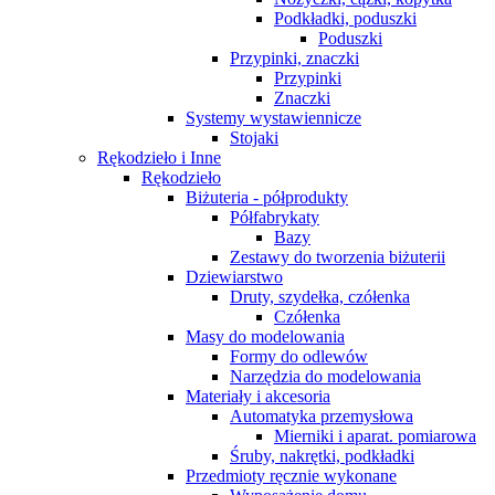
Podkładki, poduszki
Poduszki
Przypinki, znaczki
Przypinki
Znaczki
Systemy wystawiennicze
Stojaki
Rękodzieło i Inne
Rękodzieło
Biżuteria - półprodukty
Półfabrykaty
Bazy
Zestawy do tworzenia biżuterii
Dziewiarstwo
Druty, szydełka, czółenka
Czółenka
Masy do modelowania
Formy do odlewów
Narzędzia do modelowania
Materiały i akcesoria
Automatyka przemysłowa
Mierniki i aparat. pomiarowa
Śruby, nakrętki, podkładki
Przedmioty ręcznie wykonane