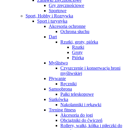
Zabawki zręcznościowe
Gry zręcznościowe
Sportowe
Sport, Hobby i Rozrywka
Sport i turystyka
Akcesoria ochronne
Ochrona słuchu
Dart
Rzutki, groty, piórka
Rzutki
Groty
Piórka
Myślistwo
Czyszczenie i konserwacja broni
myśliwskiej
Pływanie
Ręczniki
Samoobrona
Pałki teleskopowe
Siatkówka
Nakolanniki i rękawki
Trening fitness
Akcesoria do jogi
Obciążniki do ćwiczeń
Rollery, wałki, kółka i piłeczki do