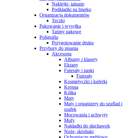
Naklejki, tatuaże
Podkładki na biurko
Organizacja dokumentów
Teczki
Pakowanie i wysyłka
Taśmy pakowe
Poligrafia
Przygotowanie druku
Przybory do pisania
Akcesoria
Albumy i klasery
Ekrany
Futerały i paski
Futerały
Kosmetyczki i kuferki
Krosna
Kółka
Maty
Maty i organizery do szuflad i
szafek
Mocowania i uchwyty
Mufy
Nakładki do słuchawek
Noże, skrobaki
Ochraniacze meblowe