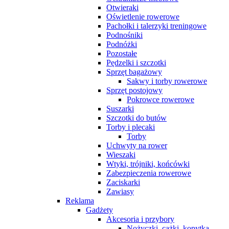
Otwieraki
Oświetlenie rowerowe
Pachołki i talerzyki treningowe
Podnośniki
Podnóżki
Pozostałe
Pędzelki i szczotki
Sprzęt bagażowy
Sakwy i torby rowerowe
Sprzęt postojowy
Pokrowce rowerowe
Suszarki
Szczotki do butów
Torby i plecaki
Torby
Uchwyty na rower
Wieszaki
Wtyki, trójniki, końcówki
Zabezpieczenia rowerowe
Zaciskarki
Zawiasy
Reklama
Gadżety
Akcesoria i przybory
Nożyczki, cążki, kopytka