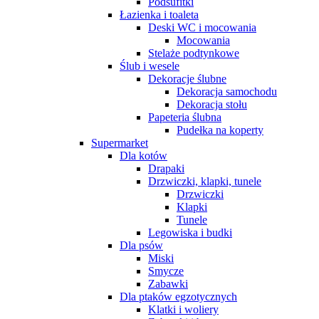
Podsufitki
Łazienka i toaleta
Deski WC i mocowania
Mocowania
Stelaże podtynkowe
Ślub i wesele
Dekoracje ślubne
Dekoracja samochodu
Dekoracja stołu
Papeteria ślubna
Pudełka na koperty
Supermarket
Dla kotów
Drapaki
Drzwiczki, klapki, tunele
Drzwiczki
Klapki
Tunele
Legowiska i budki
Dla psów
Miski
Smycze
Zabawki
Dla ptaków egzotycznych
Klatki i woliery