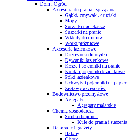
Dom i Ogród
Akcesoria do prania i sprzątania
Gąbki, zmywaki, druciaki
Mopy
Suszarki i ociekacze
Suszarki na pranie
Wkłady do mopów
Worki próżniowe
Akcesoria łazienkowe
Dozowniki do mydła
Dywaniki łazienkowe
Kosze i pojemniki na pranie
Kubki i pojemniki łazienkowe
Półki łazienkowe
Uchwyty i pojemniki na papier
Zestawy akcesoriów
Budownictwo przemysłowe
Agregaty
Agregaty malarskie
Chemia gospodarcza
Środki do prania
Kule do prania i suszenia
Dekoracje i gadżety
Balony
Obrusy