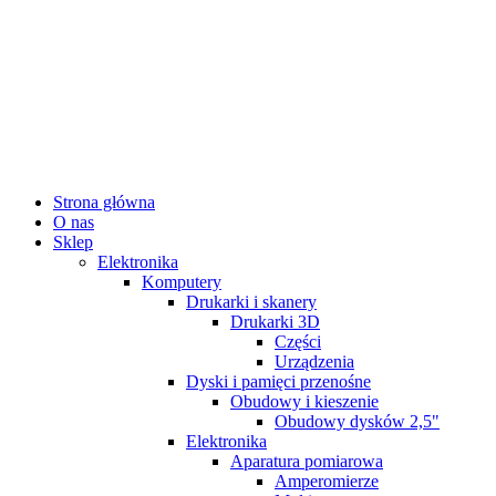
Strona główna
O nas
Sklep
Elektronika
Komputery
Drukarki i skanery
Drukarki 3D
Części
Urządzenia
Dyski i pamięci przenośne
Obudowy i kieszenie
Obudowy dysków 2,5"
Elektronika
Aparatura pomiarowa
Amperomierze