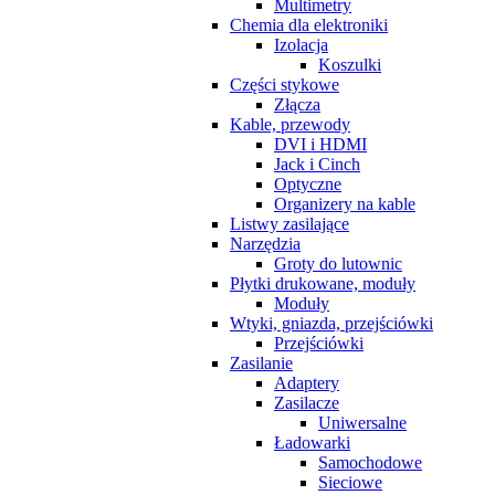
Multimetry
Chemia dla elektroniki
Izolacja
Koszulki
Części stykowe
Złącza
Kable, przewody
DVI i HDMI
Jack i Cinch
Optyczne
Organizery na kable
Listwy zasilające
Narzędzia
Groty do lutownic
Płytki drukowane, moduły
Moduły
Wtyki, gniazda, przejściówki
Przejściówki
Zasilanie
Adaptery
Zasilacze
Uniwersalne
Ładowarki
Samochodowe
Sieciowe