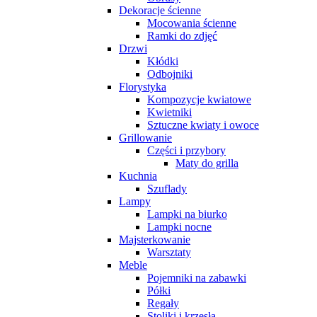
Dekoracje ścienne
Mocowania ścienne
Ramki do zdjęć
Drzwi
Kłódki
Odbojniki
Florystyka
Kompozycje kwiatowe
Kwietniki
Sztuczne kwiaty i owoce
Grillowanie
Części i przybory
Maty do grilla
Kuchnia
Szuflady
Lampy
Lampki na biurko
Lampki nocne
Majsterkowanie
Warsztaty
Meble
Pojemniki na zabawki
Półki
Regały
Stoliki i krzesła