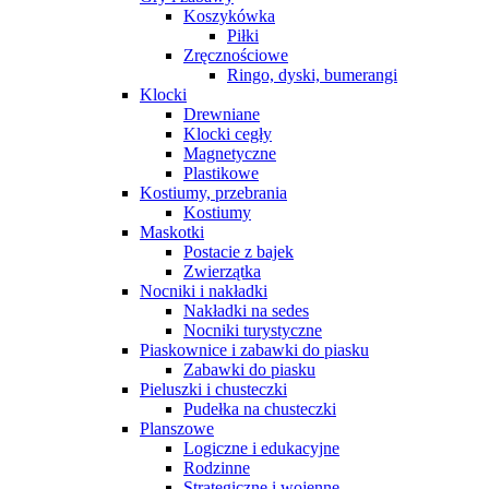
Koszykówka
Piłki
Zręcznościowe
Ringo, dyski, bumerangi
Klocki
Drewniane
Klocki cegły
Magnetyczne
Plastikowe
Kostiumy, przebrania
Kostiumy
Maskotki
Postacie z bajek
Zwierzątka
Nocniki i nakładki
Nakładki na sedes
Nocniki turystyczne
Piaskownice i zabawki do piasku
Zabawki do piasku
Pieluszki i chusteczki
Pudełka na chusteczki
Planszowe
Logiczne i edukacyjne
Rodzinne
Strategiczne i wojenne