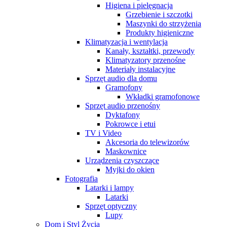
Higiena i pielęgnacja
Grzebienie i szczotki
Maszynki do strzyżenia
Produkty higieniczne
Klimatyzacja i wentylacja
Kanały, kształtki, przewody
Klimatyzatory przenośne
Materiały instalacyjne
Sprzęt audio dla domu
Gramofony
Wkładki gramofonowe
Sprzęt audio przenośny
Dyktafony
Pokrowce i etui
TV i Video
Akcesoria do telewizorów
Maskownice
Urządzenia czyszczące
Myjki do okien
Fotografia
Latarki i lampy
Latarki
Sprzęt optyczny
Lupy
Dom i Styl Życia