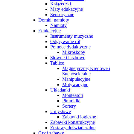
Książeczki
Maty edukacyjne
Sensoryczne
Domki, namioty
Namioty
Edukacyjne
Instrumenty muzyczne
Odgrywanie ról
Pomoce dydaktyczne
Mikroskopy
Słowne i liczbowe
Tablice
Magnetyczne, Kredowe i
Suchościeralne
Manipulacyjne
Motywacyjne
Układanki
Montessori
Piramidki
Sortery
Umysłowe
Zabawki logiczne
Zabawki konstrukcyjne
Zestawy doświadczalne
Gry i zabawy