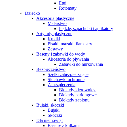
Etui
Rotomaty
Dziecko
Akcesoria plastyczne
Malarstwo
Pędzle, szpachelki i aplikatory
Artykuły plastyczne
Kredki
Pisaki, mazaki, flamastry
Zestawy
Baseny i zabawki do wody
Akcesoria do pływania
Zabawki do nurkowania
Bezpieczeństwo
Szelki zabezpieczające
Słuchawki ochronne
Zabezpieczenia
Blokady kierownicy
Blokady parkingowe
Blokady zapłonu
Bujaki, skoczki
Bujaki
Skoczki
Dla niemowląt
Baseny z kulkami