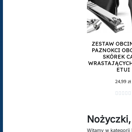
ZESTAW OBCI
PAZNOKCI OB
SKÓREK C
WRASTAJĄCYC
ETUI
24,99 zł
Dodaj do kos





Nożyczki,
Witamy w kategorii