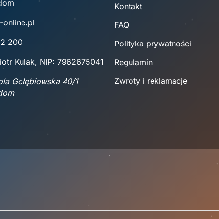
adom
Kontakt
-online.pl
FAQ
22 200
Polityka prywatności
iotr Kulak, NIP: 7962675041
Regulamin
Zwroty i reklamacje
Wola Gołębiowska 40/1
adom