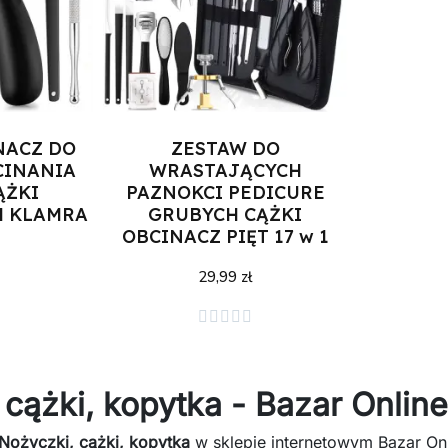
NACZ DO
ZESTAW DO
CINANIA
WRASTAJĄCYCH
ĄŻKI
PAZNOKCI PEDICURE
H KLAMRA
GRUBYCH CĄŻKI
OBCINACZ PIĘT 17 w 1
29,99 zł
zyka
Dodaj do koszyka





 cążki, kopytka - Bazar Online
Nożyczki, cążki, kopytka
w sklepie internetowym Bazar Onl