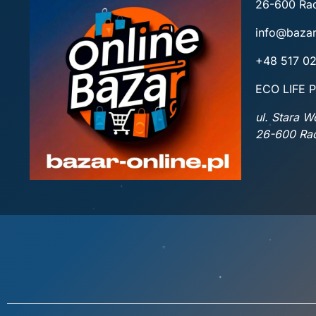
26-600 R
info@bazar
+48 517 0
ECO LIFE P
ul. Stara 
26-600 R