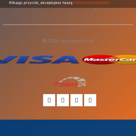
Klikając przycisk, akceptujesz naszą
Politykę prywatności
© 2026 www.gamb-it.pl