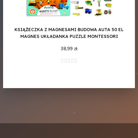
KSIĄŻECZKA Z MAGNESAMI BUDOWA AUTA 50 EL
KSI
MAGNES UKŁADANKA PUZZLE MONTESSORI
38,99 zł
Dodaj do koszyka




