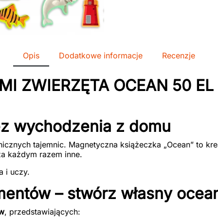
Opis
Dodatkowe informacje
Recenzje
MI ZWIERZĘTA OCEAN 50 E
ez wychodzenia z domu
anicznych tajemnic. Magnetyczna książeczka „Ocean” to kr
za każdym razem inne.
a i uczy.
mentów – stwórz własny ocea
w
, przedstawiających: