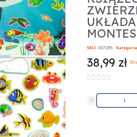
ZWIERZĘ
UKŁADA
MONTES
SKU
007285
Kategoria
38,99 zł
Bru





Udostępnij