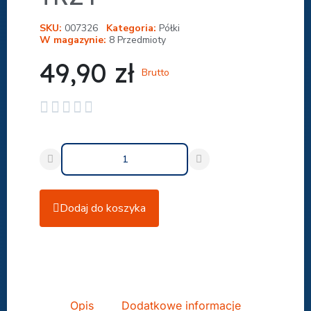
SKU
007326
Kategoria
Półki
W magazynie
8 Przedmioty
49,90 zł
Brutto





Dodaj do koszyka
Udostępnij
Opis
Dodatkowe informacje