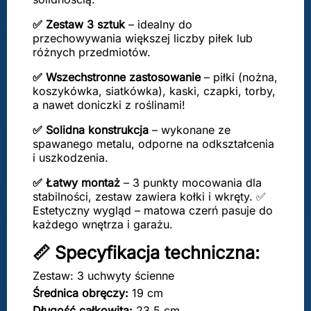
✅ Zestaw 3 sztuk
– idealny do
przechowywania większej liczby piłek lub
różnych przedmiotów.
✅ Wszechstronne zastosowanie
– piłki (nożna,
koszykówka, siatkówka), kaski, czapki, torby,
a nawet doniczki z roślinami!
✅ Solidna konstrukcja
– wykonane ze
spawanego metalu, odporne na odkształcenia
i uszkodzenia.
✅ Łatwy montaż
– 3 punkty mocowania dla
stabilności, zestaw zawiera kołki i wkręty. ✅
Estetyczny wygląd – matowa czerń pasuje do
każdego wnętrza i garażu.
📏 Specyfikacja techniczna:
Zestaw: 3 uchwyty ścienne
Średnica obręczy:
19 cm
Długość całkowita:
23,5 cm