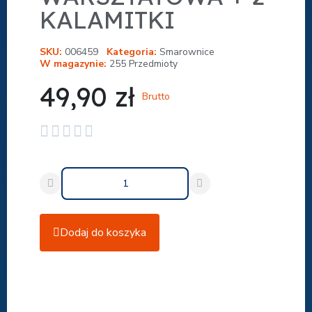
KALAMITKI
SKU
006459
Kategoria
Smarownice
W magazynie
255 Przedmioty
49,90 zł
Brutto





Dodaj do koszyka
Udostępnij