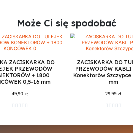
Może Ci się spodobać
KA ZACISKARKA DO
ZACISKARKA DO TU
EJEK PRZEWODÓW
PRZEWODÓW KABLI 
NEKTORÓW + 1800
Konektorów Szczypce 
CÓWEK 0,5-16 mm
mm
49,90 zł
29,99 zł
Dodaj do koszyka
Dodaj do koszyka









