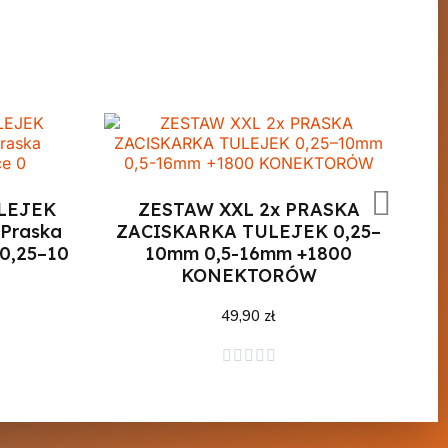
LEJEK
ZESTAW XXL 2x PRASKA
Praska
ZACISKARKA TULEJEK 0,25–
0,25–10
10mm 0,5-16mm +1800
KONEKTORÓW
49,90 zł
Dodaj do koszyka




