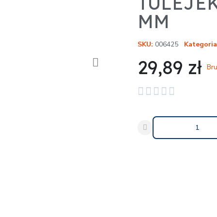
TULEJEK
MM
SKU
006425
Kategoria
29,89 zł
Bru





Udostępnij