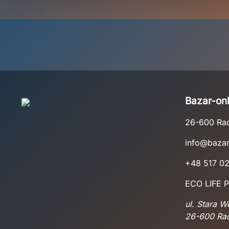
Bazar-onl
26-600 R
info@bazar
+48 517 0
ECO LIFE P
ul. Stara 
26-600 R