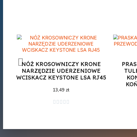
NÓŻ KROSOWNICZY KRONE
PRAS
NARZĘDZIE UDERZENIOWE
TUL
WCISKACZ KEYSTONE LSA RJ45
KO
KOŃ
13,49 zł
Dodaj do koszyka




