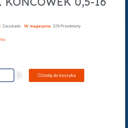
 KOŃCÓWEK 0,5-16
Zaciskarki
W magazynie
329 Przedmioty
tto
Dodaj do koszyka