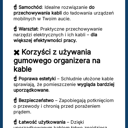
☝️ Samochód
: Idealne rozwiązanie
do
przechowywania kabli
do ładowania urządzeń
mobilnych w Twoim aucie.
☝️ Warsztat
: Praktyczne przechowywanie
narzędzi elektrycznych i ich kabli –
dla
większej efektywności pracy.
✖️ Korzyści z używania
gumowego organizera na
kable
☝️ Poprawa estetyki
– Schludnie ułożone kable
sprawiają, że pomieszczenie
wygląda bardziej
uporządkowane
.
☝️ Bezpieczeństwo
– Zapobiegają potknięciom
o przewody i chronią przed porażeniem
prądem.
☝️ Łatwość użytkowania
– Dzięki
uporządkowanym kablom łatwo znajdziesz