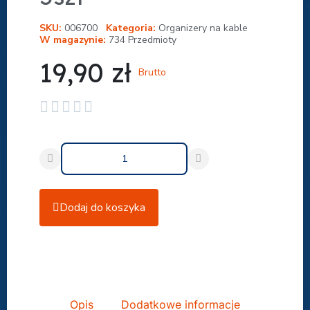
SKU
006700
Kategoria
Organizery na kable
W magazynie
734 Przedmioty
19,90 zł
Brutto





Dodaj do koszyka
Udostępnij
Opis
Dodatkowe informacje