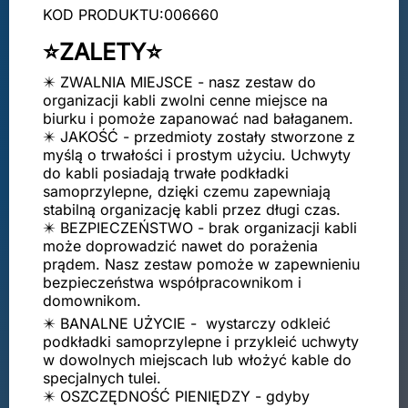
KOD PRODUKTU:006660
⭐ZALETY⭐
✴️ ZWALNIA MIEJSCE - nasz zestaw do
organizacji kabli zwolni cenne miejsce na
biurku i pomoże zapanować nad bałaganem.
✴️ JAKOŚĆ - przedmioty zostały stworzone z
myślą o trwałości i prostym użyciu. Uchwyty
do kabli posiadają trwałe podkładki
samoprzylepne, dzięki czemu zapewniają
stabilną organizację kabli przez długi czas.
✴️ BEZPIECZEŃSTWO - brak organizacji kabli
może doprowadzić nawet do porażenia
prądem. Nasz zestaw pomoże w zapewnieniu
bezpieczeństwa współpracownikom i
domownikom.
✴️ BANALNE UŻYCIE - wystarczy odkleić
podkładki samoprzylepne i przykleić uchwyty
w dowolnych miejscach lub włożyć kable do
specjalnych tulei.
✴️ OSZCZĘDNOŚĆ PIENIĘDZY - gdyby