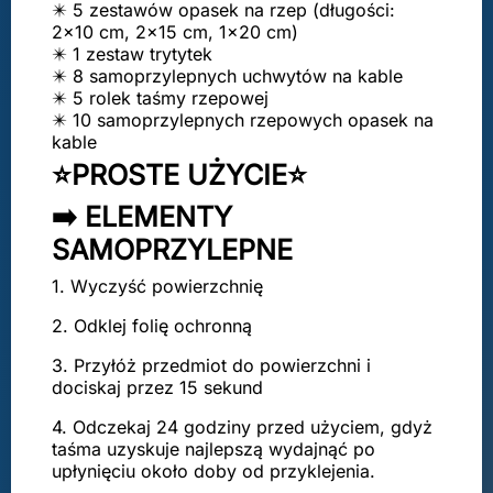
✴️ 5 zestawów opasek na rzep (długości:
2x10 cm, 2x15 cm, 1x20 cm)
✴️ 1 zestaw trytytek
✴️ 8 samoprzylepnych uchwytów na kable
✴️ 5 rolek taśmy rzepowej
✴️ 10 samoprzylepnych rzepowych opasek na
kable
⭐PROSTE UŻYCIE⭐
➡️ ELEMENTY
SAMOPRZYLEPNE
1. Wyczyść powierzchnię
2. Odklej folię ochronną
3. Przyłóż przedmiot do powierzchni i
dociskaj przez 15 sekund
4. Odczekaj 24 godziny przed użyciem, gdyż
taśma uzyskuje najlepszą wydajnąć po
upłynięciu około doby od przyklejenia.