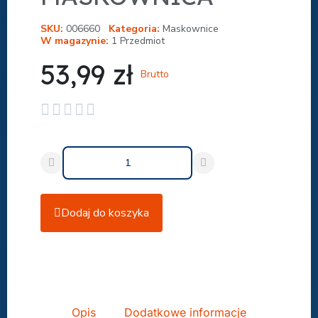
SKU
006660
Kategoria
Maskownice
W magazynie
1 Przedmiot
53,99 zł
Brutto





Dodaj do koszyka
Udostępnij
Opis
Dodatkowe informacje