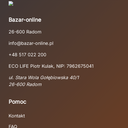
Bazar-online
26-600 Radom
2x SZUFLADA WYSUWANA ORGANIZER PÓŁKA DO
SZUFLADA WYSUWANA ORGANIZER PÓŁKA DO
KOSZ NA OWOCE WARZYWA 3 POZIOMOWY
SZAFKI KUCHENNA POD ZLEW BIAŁY KOSZYK
SZAFKI KUCHENNA POD ZLEW KOSZYK
METALOWY CZARNY KOSZYK STOJAK
info@bazar-online.pl
ORGANIZER
34,99 zł
54,99 zł
+48 517 022 200
74,99 zł
Dodaj do koszyka
Dodaj do koszyka










ECO LIFE Piotr Kulak, NIP: 7962675041
Dodaj do koszyka





ul. Stara Wola Gołębiowska 40/1
26-600 Radom
Pomoc
Kontakt
FAQ