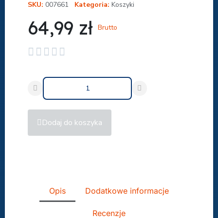
SKU
007661
Kategoria
Koszyki
64,99 zł
Brutto





Dodaj do koszyka
Udostępnij
Opis
Dodatkowe informacje
Recenzje