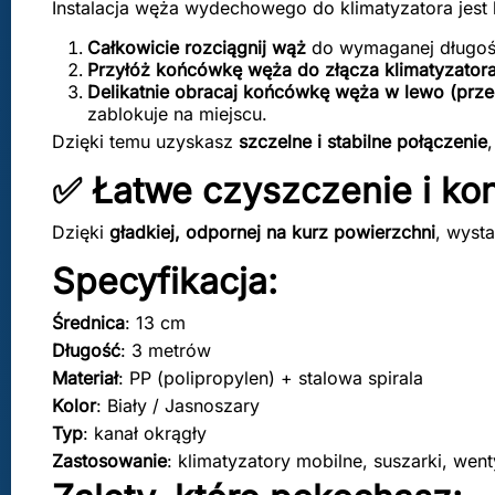
Instalacja węża wydechowego do klimatyzatora jest 
Całkowicie rozciągnij wąż
do wymaganej długoś
Przyłóż końcówkę węża do złącza klimatyzator
Delikatnie obracaj końcówkę węża w lewo (prze
zablokuje na miejscu.
Dzięki temu uzyskasz
szczelne i stabilne połączenie
✅ Łatwe czyszczenie i ko
Dzięki
gładkiej, odpornej na kurz powierzchni
, wyst
Specyfikacja:
Średnica
: 13 cm
Długość
: 3 metrów
Materiał
: PP (polipropylen) + stalowa spirala
Kolor
: Biały / Jasnoszary
Typ
: kanał okrągły
Zastosowanie
: klimatyzatory mobilne, suszarki, wen