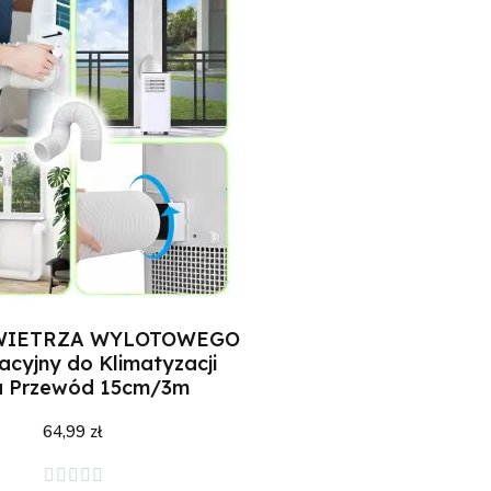
WIETRZA WYLOTOWEGO
acyjny do Klimatyzacji
a Przewód 15cm/3m
64,99 zł
Dodaj do koszyka




