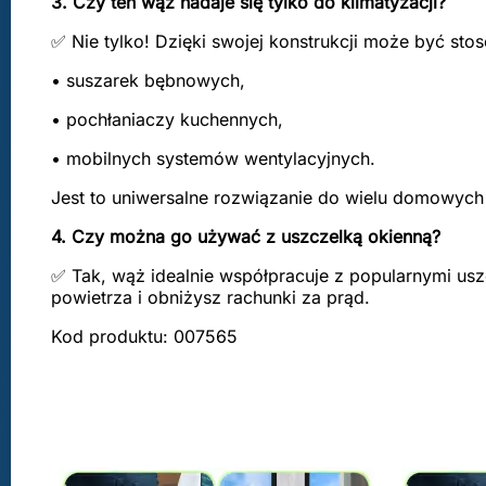
3. Czy ten wąż nadaje się tylko do klimatyzacji?
✅ Nie tylko! Dzięki swojej konstrukcji może być st
• suszarek bębnowych,
• pochłaniaczy kuchennych,
• mobilnych systemów wentylacyjnych.
Jest to uniwersalne rozwiązanie do wielu domowych
4. Czy można go używać z uszczelką okienną?
✅ Tak, wąż idealnie współpracuje z popularnymi us
powietrza i obniżysz rachunki za prąd.
Kod produktu: 007565