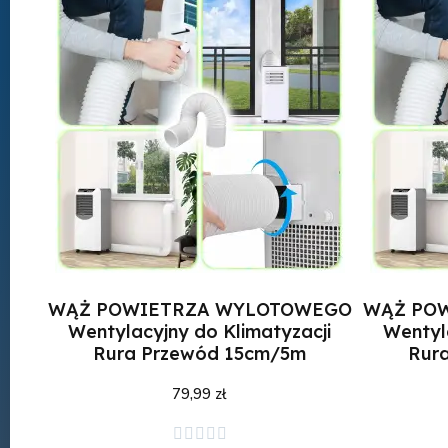
WĄŻ POWIETRZA WYLOTOWEGO
WĄŻ PO
Wentylacyjny do Klimatyzacji
Wentyl
Rura Przewód 15cm/5m
Rur
79,99 zł
Dodaj do koszyka




