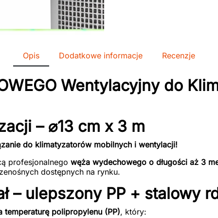
Opis
Dodatkowe informacje
Recenzje
GO Wentylacyjny do Klimat
acji – ⌀13 cm x 3 m
ązanie do klimatyzatorów mobilnych i wentylacji!
cą profesjonalnego
węża wydechowego o długości aż 3
me
rzenośnych dostępnych na rynku.
ał – ulepszony PP + stalowy r
 temperaturę polipropylenu (PP)
, który: