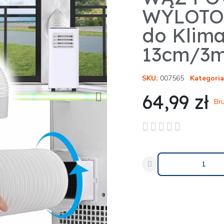
WYLOTO
do Klima
13cm/3
SKU
007565
Kategoria
64,99 zł
Bru





Udostępnij