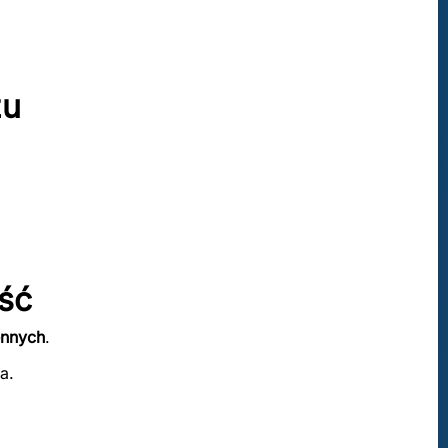
żu
ść
ennych
.
a.