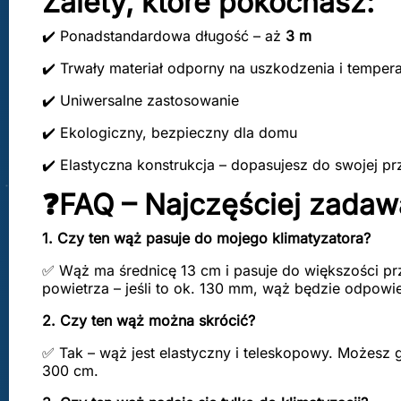
Zalety, które pokochasz:
✔️ Ponadstandardowa długość – aż
3 m
✔️ Trwały materiał odporny na uszkodzenia i tempera
✔️ Uniwersalne zastosowanie
✔️ Ekologiczny, bezpieczny dla domu
✔️ Elastyczna konstrukcja – dopasujesz do swojej pr
❓FAQ – Najczęściej zadaw
1. Czy ten wąż pasuje do mojego klimatyzatora?
✅ Wąż ma średnicę 13 cm i pasuje do większości p
powietrza – jeśli to ok. 130 mm, wąż będzie odpowie
2. Czy ten wąż można skrócić?
✅ Tak – wąż jest elastyczny i teleskopowy. Możesz 
300 cm.