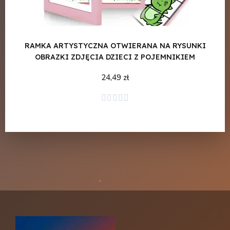
RAMKA ARTYSTYCZNA OTWIERANA NA RYSUNKI
RAM
OBRAZKI ZDJĘCIA DZIECI Z POJEMNIKIEM
OB
24,49 zł
Dodaj do koszyka




