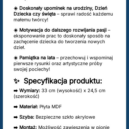
☀️ Doskonały upominek na urodziny, Dzień
Dziecka czy święta
– sprawi radość każdemu
małemu twórcy!
☀️ Motywacja do dalszego rozwijania pasji
–
eksponowanie prac to doskonały sposób na
zachęcenie dziecka do tworzenia nowych
dzieł.
☀️
Pamiątka na lata
– przechowuj i wspominaj
pierwsze rysunki oraz artystyczne próby
swojej pociechy!
✨ Specyfikacja produktu:
➡️ Wymiary:
33 cm (wysokość) x 24,5 cm
(szerokość)
➡️ Materiał:
Płyta MDF
➡️ Szyba:
Bezpieczne szkło akrylowe
➡️ Montaż:
Możliwość zawieszenia w pionie