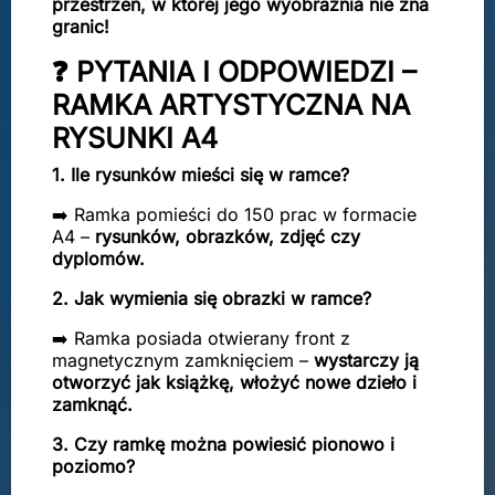
przestrzeń, w której jego wyobraźnia nie zna
granic!
❓ PYTANIA I ODPOWIEDZI –
RAMKA ARTYSTYCZNA NA
RYSUNKI A4
1. Ile rysunków mieści się w ramce?
➡️ Ramka pomieści do 150 prac w formacie
A4 –
rysunków, obrazków, zdjęć czy
dyplomów.
2. Jak wymienia się obrazki w ramce?
➡️ Ramka posiada otwierany front z
magnetycznym zamknięciem –
wystarczy ją
otworzyć jak książkę, włożyć nowe dzieło i
zamknąć.
3. Czy ramkę można powiesić pionowo i
poziomo?