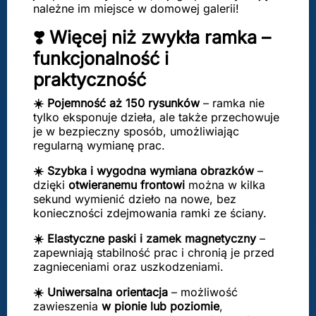
należne im miejsce w domowej galerii!
❣️️ Więcej niż zwykła ramka –
funkcjonalność i
praktyczność
☀️ Pojemność aż 150 rysunków
– ramka nie
tylko eksponuje dzieła, ale także przechowuje
je w bezpieczny sposób, umożliwiając
regularną wymianę prac.
☀️ Szybka i wygodna wymiana obrazków
–
dzięki
otwieranemu frontowi
można w kilka
sekund wymienić dzieło na nowe, bez
konieczności zdejmowania ramki ze ściany.
☀️ Elastyczne paski i zamek magnetyczny
–
zapewniają stabilność prac i chronią je przed
zagnieceniami oraz uszkodzeniami.
☀️ Uniwersalna orientacja
– możliwość
zawieszenia
w pionie lub poziomie
,