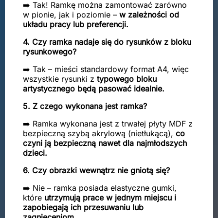
➡️ Tak! Ramkę można zamontować zarówno
w pionie, jak i poziomie –
w zależności od
układu pracy lub preferencji.
4. Czy ramka nadaje się do rysunków z bloku
rysunkowego?
➡️ Tak – mieści standardowy format A4, więc
wszystkie rysunki z
typowego bloku
artystycznego będą pasować idealnie.
5. Z czego wykonana jest ramka?
➡️ Ramka wykonana jest z trwałej płyty MDF z
bezpieczną szybą akrylową (nietłukącą),
co
czyni ją bezpieczną nawet dla najmłodszych
dzieci.
6. Czy obrazki wewnątrz nie gniotą się?
➡️ Nie – ramka posiada elastyczne gumki,
które
utrzymują prace w jednym miejscu i
zapobiegają ich przesuwaniu lub
zagnieceniom.