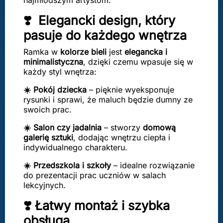
najmłodszym artystom.
❣️ Elegancki design, który
pasuje do każdego wnętrza
Ramka w
kolorze bieli
jest
elegancka i
minimalistyczna
, dzięki czemu wpasuje się w
każdy styl wnętrza:
☀️ Pokój dziecka
– pięknie wyeksponuje
rysunki i sprawi, że maluch będzie dumny ze
swoich prac.
☀️ Salon czy jadalnia
– stworzy
domową
galerię sztuki
, dodając wnętrzu ciepła i
indywidualnego charakteru.
☀️ Przedszkola i szkoły
– idealne rozwiązanie
do prezentacji prac uczniów w salach
lekcyjnych.
❣️ Łatwy montaż i szybka
obsługa