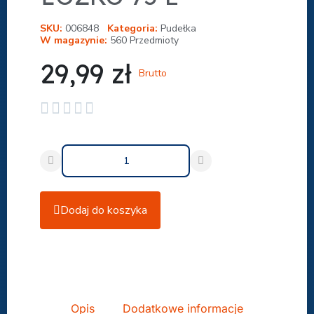
SKU
006848
Kategoria
Pudełka
W magazynie
560 Przedmioty
29,99 zł
Brutto





Dodaj do koszyka
Udostępnij
Opis
Dodatkowe informacje