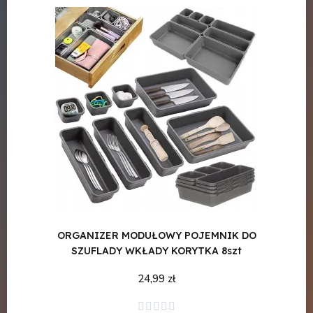
ORGANIZER MODUŁOWY POJEMNIK DO
O
SZUFLADY WKŁADY KORYTKA 8szt
POKR
24,99 zł
Dodaj do koszyka




