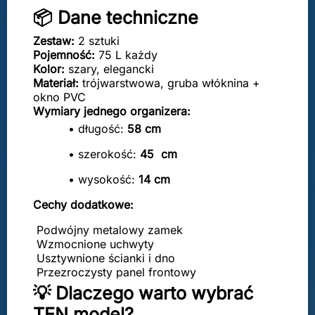
📦 Dane techniczne
Zestaw:
2 sztuki
Pojemność:
75 L każdy
Kolor:
szary, elegancki
Materiał:
trójwarstwowa, gruba włóknina +
okno PVC
Wymiary jednego organizera:
• długość:
58 cm
• szerokość:
45 cm
• wysokość:
14 cm
Cechy dodatkowe:
Podwójny metalowy zamek
Wzmocnione uchwyty
Usztywnione ścianki i dno
Przezroczysty panel frontowy
💡 Dlaczego warto wybrać
TEN model?