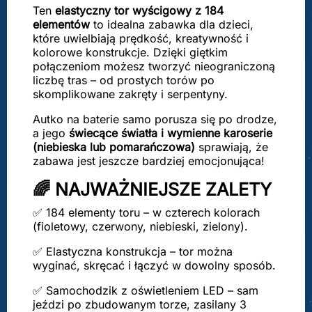
Ten
elastyczny tor wyścigowy z 184
elementów
to idealna zabawka dla dzieci,
które uwielbiają prędkość, kreatywność i
kolorowe konstrukcje. Dzięki giętkim
połączeniom możesz tworzyć nieograniczoną
liczbę tras – od prostych torów po
skomplikowane zakręty i serpentyny.
Autko na baterie samo porusza się po drodze,
a jego
świecące światła i wymienne karoserie
(niebieska lub pomarańczowa)
sprawiają, że
zabawa jest jeszcze bardziej emocjonująca!
🌈 NAJWAŻNIEJSZE ZALETY
✅ 184 elementy toru – w czterech kolorach
(fioletowy, czerwony, niebieski, zielony).
✅ Elastyczna konstrukcja – tor można
wyginać, skręcać i łączyć w dowolny sposób.
✅ Samochodzik z oświetleniem LED – sam
jeździ po zbudowanym torze, zasilany 3