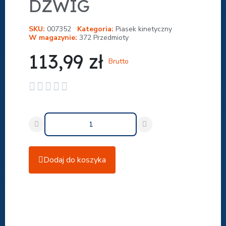
DŹWIG
SKU
007352
Kategoria
Piasek kinetyczny
W magazynie
372 Przedmioty
113,99 zł
Brutto





Dodaj do koszyka
Udostępnij