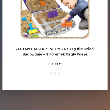
ZESTAW PIASEK KINETYCZNY 1kg dla Dzieci
Budowanie + 9 Foremek Cegły Wieże
69,99 zł
Dodaj do koszyka




