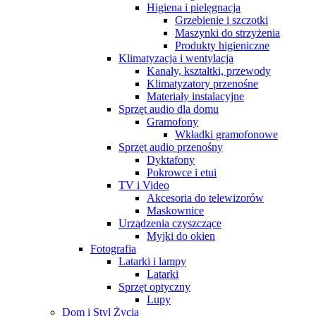
Higiena i pielęgnacja
Grzebienie i szczotki
Maszynki do strzyżenia
Produkty higieniczne
Klimatyzacja i wentylacja
Kanały, kształtki, przewody
Klimatyzatory przenośne
Materiały instalacyjne
Sprzęt audio dla domu
Gramofony
Wkładki gramofonowe
Sprzęt audio przenośny
Dyktafony
Pokrowce i etui
TV i Video
Akcesoria do telewizorów
Maskownice
Urządzenia czyszczące
Myjki do okien
Fotografia
Latarki i lampy
Latarki
Sprzęt optyczny
Lupy
Dom i Styl Życia