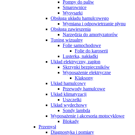
Pompy do paliw
Smarownice
Wysysarki
Obsługa układu hamulcowego
Wymiana i odpowietrzanie płynu
Obsługa zawieszenia
Narzędzia do amortyzatorów
Tuning wizualny
Folie samochodowe
Folie do karoserii
Lusterka, nakładki
Układ elektryczny, zapłon
Skrzynki bezpieczników
Wyposażenie elektryczne
Klaksony
Układ hamulcowy
Przewody hamulcowe
Układ klimatyzacji
Uszczelki
Układ wydechowy
Sondy lambda
Wyposażenie i akcesoria motocyklowe
Blokady
Przemysł
Diagnostyka i pomiary