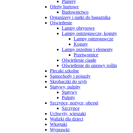
Planery
Oferty hurtowe
Budownictwo
Organizery i siatki do bagażnika
Oświetlenie
Lampy obrysowe
Lampy ostrzegawcze, koguty
Lampy ostrzegawcze
Koguty
Lampy przednie i elementy
Przetwornice
Oświetlenie ciągłe
Oświetlenie do uprawy roślin
Plecaki szkolne
Samochody i pojazdy
Skrobaczki do szyb
Statywy, pulpity
Statywy
Pulpity
Szczypce, nożyce, obcęgi
Szczypce
Uchwyty, wieszaki
Walizki dla dzieci
Wkrętaki
Wyprawki