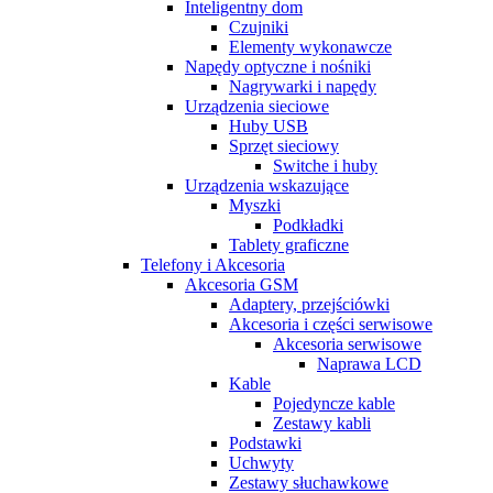
Inteligentny dom
Czujniki
Elementy wykonawcze
Napędy optyczne i nośniki
Nagrywarki i napędy
Urządzenia sieciowe
Huby USB
Sprzęt sieciowy
Switche i huby
Urządzenia wskazujące
Myszki
Podkładki
Tablety graficzne
Telefony i Akcesoria
Akcesoria GSM
Adaptery, przejściówki
Akcesoria i części serwisowe
Akcesoria serwisowe
Naprawa LCD
Kable
Pojedyncze kable
Zestawy kabli
Podstawki
Uchwyty
Zestawy słuchawkowe