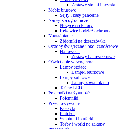
Zestawy stoliki i krzesła
Meble biurowe
Sejfy i kasy pancerne
Narzędzia ogrodnicze
Nożyce i sekatory
Rękawice i odzież ochronna
Nawadnianie
Zbiorniki na deszczówkę
Ozdoby świąteczne i okolicznościowe
Halloween
Zestawy halloweenowe
Oświetlenie wewnętrzne
Lampy stojące
Lampki biurkowe
Lampy sufitowe
Lampy z wiatrakiem
Taśmy LED
Pojemniki na żywność
Pojemniki
Przechowywanie
Koszyki
Pudełka
Szkatułki i kuferki
Torby i worki na zakupy