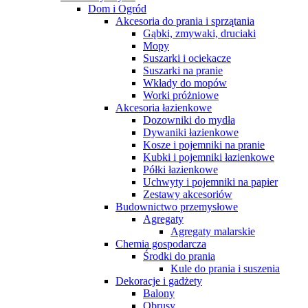
Dom i Ogród
Akcesoria do prania i sprzątania
Gąbki, zmywaki, druciaki
Mopy
Suszarki i ociekacze
Suszarki na pranie
Wkłady do mopów
Worki próżniowe
Akcesoria łazienkowe
Dozowniki do mydła
Dywaniki łazienkowe
Kosze i pojemniki na pranie
Kubki i pojemniki łazienkowe
Półki łazienkowe
Uchwyty i pojemniki na papier
Zestawy akcesoriów
Budownictwo przemysłowe
Agregaty
Agregaty malarskie
Chemia gospodarcza
Środki do prania
Kule do prania i suszenia
Dekoracje i gadżety
Balony
Obrusy