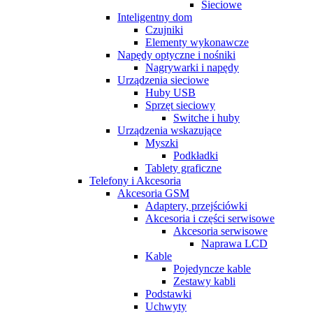
Sieciowe
Inteligentny dom
Czujniki
Elementy wykonawcze
Napędy optyczne i nośniki
Nagrywarki i napędy
Urządzenia sieciowe
Huby USB
Sprzęt sieciowy
Switche i huby
Urządzenia wskazujące
Myszki
Podkładki
Tablety graficzne
Telefony i Akcesoria
Akcesoria GSM
Adaptery, przejściówki
Akcesoria i części serwisowe
Akcesoria serwisowe
Naprawa LCD
Kable
Pojedyncze kable
Zestawy kabli
Podstawki
Uchwyty