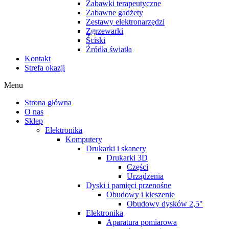
Zabawki terapeutyczne
Zabawne gadżety
Zestawy elektronarzędzi
Zgrzewarki
Ściski
Źródła światła
Kontakt
Strefa okazji
Menu
Strona główna
O nas
Sklep
Elektronika
Komputery
Drukarki i skanery
Drukarki 3D
Części
Urządzenia
Dyski i pamięci przenośne
Obudowy i kieszenie
Obudowy dysków 2,5"
Elektronika
Aparatura pomiarowa