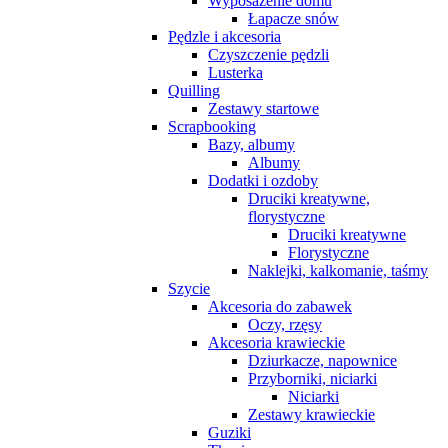
Wyposażenie domu
Łapacze snów
Pędzle i akcesoria
Czyszczenie pędzli
Lusterka
Quilling
Zestawy startowe
Scrapbooking
Bazy, albumy
Albumy
Dodatki i ozdoby
Druciki kreatywne,
florystyczne
Druciki kreatywne
Florystyczne
Naklejki, kalkomanie, taśmy
Szycie
Akcesoria do zabawek
Oczy, rzęsy
Akcesoria krawieckie
Dziurkacze, napownice
Przyborniki, niciarki
Niciarki
Zestawy krawieckie
Guziki