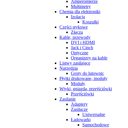
Amperomierze
Multimetry
Chemia dla elektroniki
Izolacja
Koszulki
Części stykowe
Złącza
Kable, przewody
DVI i HDMI
Jack i Cinch
Optyczne
Organizery na kable
Listwy zasilające
Narzędzia
Groty do lutownic
Płytki drukowane, moduły
Moduły
Wtyki, gniazda, przejściówki
Przejściówki
Zasilanie
Adaptery
Zasilacze
Uniwersalne
Ładowarki
Samochodowe