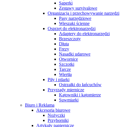
Saperki
Zestawy survivalowe
Organizacja i przechowywanie narzędzi
Pasy narzędziowe
Wieszaki ścienne
Osprzęt do elektronarzędzi
Adaptery do elektronarzędzi
Brzeszczoty
Dłuta
Frezy
Nasadki udarowe
Otwornice
Szczotki
Tarcze
Wiertła
Piły i pilarki
Ostrzałki do łańcuchów
Przyrządy miernicze
Kątowniki i kątomierze
Suwmiarki
Biuro i Reklama
Akcesoria biurowe
Nożyczki
Przyborniki
Artykuły papiernicze