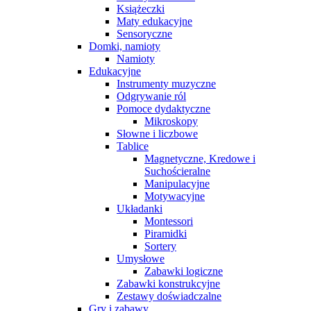
Książeczki
Maty edukacyjne
Sensoryczne
Domki, namioty
Namioty
Edukacyjne
Instrumenty muzyczne
Odgrywanie ról
Pomoce dydaktyczne
Mikroskopy
Słowne i liczbowe
Tablice
Magnetyczne, Kredowe i
Suchościeralne
Manipulacyjne
Motywacyjne
Układanki
Montessori
Piramidki
Sortery
Umysłowe
Zabawki logiczne
Zabawki konstrukcyjne
Zestawy doświadczalne
Gry i zabawy