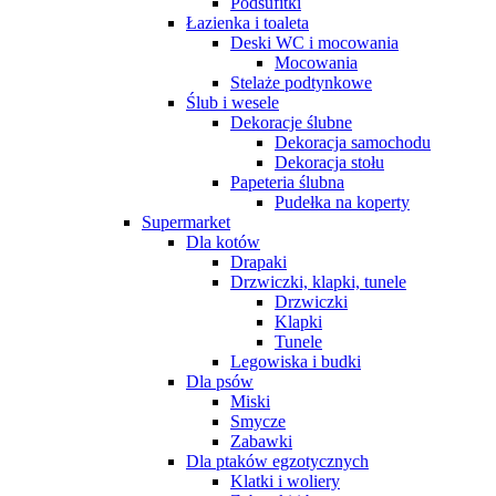
Podsufitki
Łazienka i toaleta
Deski WC i mocowania
Mocowania
Stelaże podtynkowe
Ślub i wesele
Dekoracje ślubne
Dekoracja samochodu
Dekoracja stołu
Papeteria ślubna
Pudełka na koperty
Supermarket
Dla kotów
Drapaki
Drzwiczki, klapki, tunele
Drzwiczki
Klapki
Tunele
Legowiska i budki
Dla psów
Miski
Smycze
Zabawki
Dla ptaków egzotycznych
Klatki i woliery