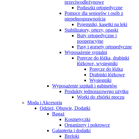
przeciwodleżynowe
Poduszki ortopedyczne
Pomoce dla seniorów i osób z
niepełnosprawnością
Pojemniki, kasetki na leki
Stabilizatory, ortezy, opaski
Buty ortopedyczne i
pooperacyjne
Pasy i gorsety ortopedyczne
Wyposażenie sypialni
Poręcze do łóżka, drabinki
łóżkowe, wysięgniki
Poręcze do łóżka
Drabinki łóżkowe
Wysięgniki
Wyposażenie szpitali i gabinetów
Produkty jednorazowego użytku
Worki do zbiórki moczu
Moda i Akcesoria
Odzież, Obuwie, Dodatki
Bagaż
Kosmetyczki
Organizery i pokrowce
Galanteria i dodatki
Breloki