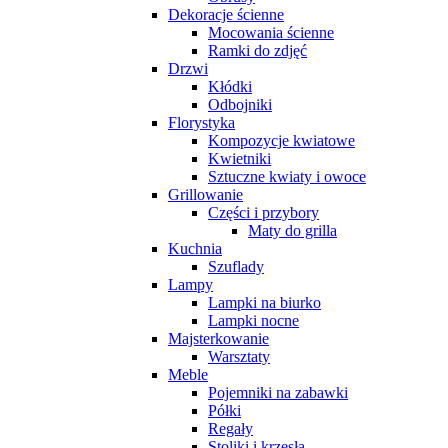
Dekoracje ścienne
Mocowania ścienne
Ramki do zdjęć
Drzwi
Kłódki
Odbojniki
Florystyka
Kompozycje kwiatowe
Kwietniki
Sztuczne kwiaty i owoce
Grillowanie
Części i przybory
Maty do grilla
Kuchnia
Szuflady
Lampy
Lampki na biurko
Lampki nocne
Majsterkowanie
Warsztaty
Meble
Pojemniki na zabawki
Półki
Regały
Stoliki i krzesła