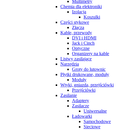
Multimetry
Chemia dla elektroniki
Izolacja
Koszulki
Części stykowe
Złącza
Kable, przewody
DVI i HDMI
Jack i Cinch
Optyczne
Organizery na kable
Listwy zasilające
Narzędzia
Groty do lutownic
Płytki drukowane, moduły
Moduły
Wtyki, gniazda, przejściówki
Przejściówki
Zasilanie
Adaptery
Zasilacze
Uniwersalne
Ładowarki
Samochodowe
Sieciowe