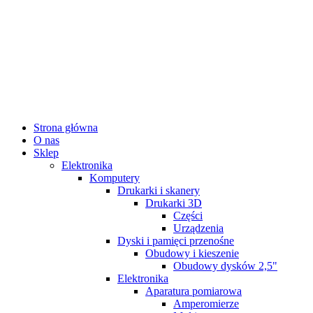
Strona główna
O nas
Sklep
Elektronika
Komputery
Drukarki i skanery
Drukarki 3D
Części
Urządzenia
Dyski i pamięci przenośne
Obudowy i kieszenie
Obudowy dysków 2,5"
Elektronika
Aparatura pomiarowa
Amperomierze