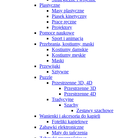
Plastyczne
Masy plastyczne
Piasek kinetyczny
Prace ręczne
Projektory
Pomoce naukowe
Sport i animacja
Przebrania, kostiumy, maski
Kostiumy damskie
Kostiumy męskie
Maski
Przewijaki
Sztywne
Puzzle
Przestrzenne 3D, 4D
Przestrzenne 3D
Przestrzenne 4D
Tradycyjne
Szachy
Zestawy szachowe
Wanienki i akcesoria do kąpieli
Foteliki kąpielowe
Zabawki elektroniczne
Maty do tańczenia