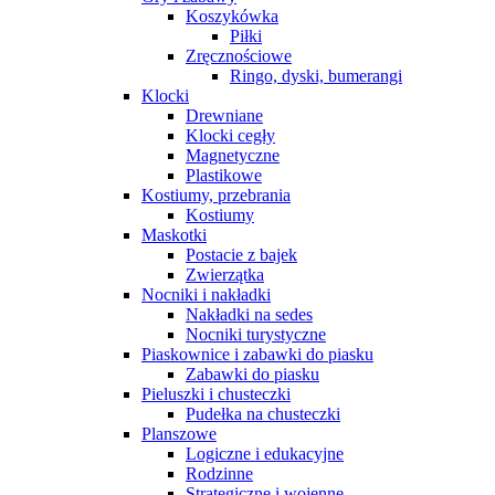
Koszykówka
Piłki
Zręcznościowe
Ringo, dyski, bumerangi
Klocki
Drewniane
Klocki cegły
Magnetyczne
Plastikowe
Kostiumy, przebrania
Kostiumy
Maskotki
Postacie z bajek
Zwierzątka
Nocniki i nakładki
Nakładki na sedes
Nocniki turystyczne
Piaskownice i zabawki do piasku
Zabawki do piasku
Pieluszki i chusteczki
Pudełka na chusteczki
Planszowe
Logiczne i edukacyjne
Rodzinne
Strategiczne i wojenne