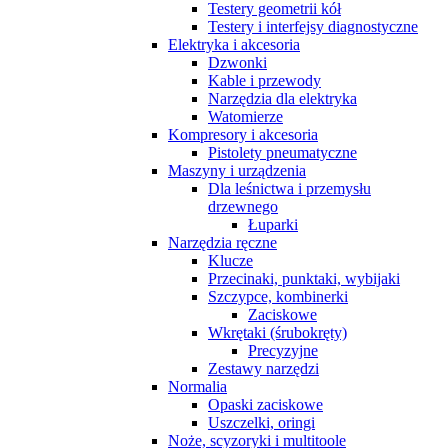
Testery geometrii kół
Testery i interfejsy diagnostyczne
Elektryka i akcesoria
Dzwonki
Kable i przewody
Narzędzia dla elektryka
Watomierze
Kompresory i akcesoria
Pistolety pneumatyczne
Maszyny i urządzenia
Dla leśnictwa i przemysłu
drzewnego
Łuparki
Narzędzia ręczne
Klucze
Przecinaki, punktaki, wybijaki
Szczypce, kombinerki
Zaciskowe
Wkrętaki (śrubokręty)
Precyzyjne
Zestawy narzędzi
Normalia
Opaski zaciskowe
Uszczelki, oringi
Noże, scyzoryki i multitoole