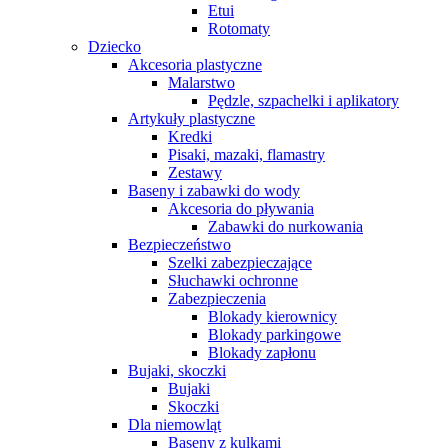
Etui
Rotomaty
Dziecko
Akcesoria plastyczne
Malarstwo
Pędzle, szpachelki i aplikatory
Artykuły plastyczne
Kredki
Pisaki, mazaki, flamastry
Zestawy
Baseny i zabawki do wody
Akcesoria do pływania
Zabawki do nurkowania
Bezpieczeństwo
Szelki zabezpieczające
Słuchawki ochronne
Zabezpieczenia
Blokady kierownicy
Blokady parkingowe
Blokady zapłonu
Bujaki, skoczki
Bujaki
Skoczki
Dla niemowląt
Baseny z kulkami