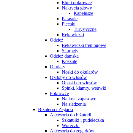
Etui i pokrowce
Nakrycia głowy
Kapelusze
Parasole
Plecaki
Turystyczne
Rękawiczki
Odzież
Rękawiczki treningowe
Skarpety
Odzież damska
Koszule
Okulary
Noski do okularów
Ozdoby do włosów
Opaski do włosów
Spinki, klamry, wsuwki
Pokrowce
Na koła zapasowe
Na siedzenia
Biżuteria i Zegarki
Akcesoria do biżuterii
Szkatułki i pudełeczka
Woreczki
Akcesoria do zegarków