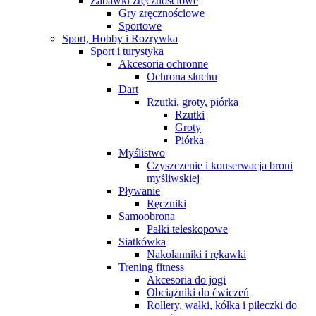
Zabawki zręcznościowe
Gry zręcznościowe
Sportowe
Sport, Hobby i Rozrywka
Sport i turystyka
Akcesoria ochronne
Ochrona słuchu
Dart
Rzutki, groty, piórka
Rzutki
Groty
Piórka
Myślistwo
Czyszczenie i konserwacja broni
myśliwskiej
Pływanie
Ręczniki
Samoobrona
Pałki teleskopowe
Siatkówka
Nakolanniki i rękawki
Trening fitness
Akcesoria do jogi
Obciążniki do ćwiczeń
Rollery, wałki, kółka i piłeczki do