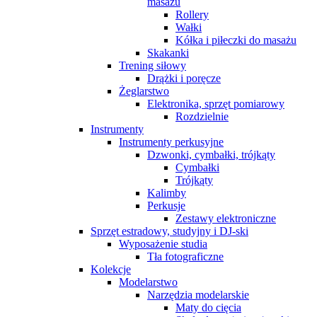
masażu
Rollery
Wałki
Kółka i piłeczki do masażu
Skakanki
Trening siłowy
Drążki i poręcze
Żeglarstwo
Elektronika, sprzęt pomiarowy
Rozdzielnie
Instrumenty
Instrumenty perkusyjne
Dzwonki, cymbałki, trójkąty
Cymbałki
Trójkąty
Kalimby
Perkusje
Zestawy elektroniczne
Sprzęt estradowy, studyjny i DJ-ski
Wyposażenie studia
Tła fotograficzne
Kolekcje
Modelarstwo
Narzędzia modelarskie
Maty do cięcia