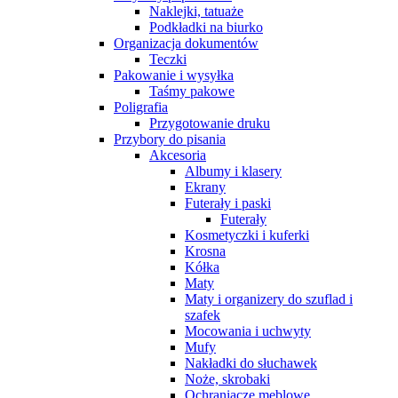
Naklejki, tatuaże
Podkładki na biurko
Organizacja dokumentów
Teczki
Pakowanie i wysyłka
Taśmy pakowe
Poligrafia
Przygotowanie druku
Przybory do pisania
Akcesoria
Albumy i klasery
Ekrany
Futerały i paski
Futerały
Kosmetyczki i kuferki
Krosna
Kółka
Maty
Maty i organizery do szuflad i
szafek
Mocowania i uchwyty
Mufy
Nakładki do słuchawek
Noże, skrobaki
Ochraniacze meblowe