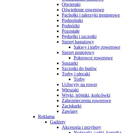
Otwieraki
Oświetlenie rowerowe
Pachołki i talerzyki treningowe
Podnośniki
Podnóżki
Pozostałe
Pędzelki i szczotki
Sprzęt bagażowy
Sakwy i torby rowerowe
Sprzęt postojowy
Pokrowce rowerowe
Suszarki
Szczotki do butów
Torby i plecaki
Torby
Uchwyty na rower
Wieszaki
Wtyki, trójniki, końcówki
Zabezpieczenia rowerowe
Zaciskarki
Zawiasy
Reklama
Gadżety
Akcesoria i przybory
Nożyczki, cążki, kopytka