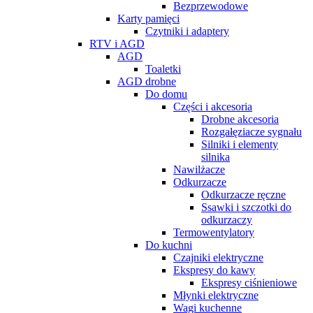
Bezprzewodowe
Karty pamięci
Czytniki i adaptery
RTV i AGD
AGD
Toaletki
AGD drobne
Do domu
Części i akcesoria
Drobne akcesoria
Rozgałęziacze sygnału
Silniki i elementy
silnika
Nawilżacze
Odkurzacze
Odkurzacze ręczne
Ssawki i szczotki do
odkurzaczy
Termowentylatory
Do kuchni
Czajniki elektryczne
Ekspresy do kawy
Ekspresy ciśnieniowe
Młynki elektryczne
Wagi kuchenne