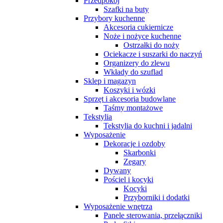
Przedpokój
Szafki na buty
Przybory kuchenne
Akcesoria cukiernicze
Noże i nożyce kuchenne
Ostrzałki do noży
Ociekacze i suszarki do naczyń
Organizery do zlewu
Wkłady do szuflad
Sklep i magazyn
Koszyki i wózki
Sprzęt i akcesoria budowlane
Taśmy montażowe
Tekstylia
Tekstylia do kuchni i jadalni
Wyposażenie
Dekoracje i ozdoby
Skarbonki
Zegary
Dywany
Pościel i kocyki
Kocyki
Przyborniki i dodatki
Wyposażenie wnętrza
Panele sterowania, przełączniki