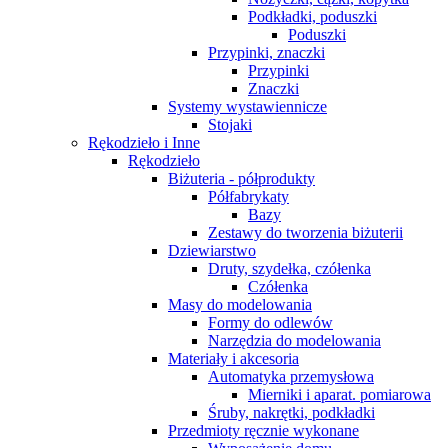
Podkładki, poduszki
Poduszki
Przypinki, znaczki
Przypinki
Znaczki
Systemy wystawiennicze
Stojaki
Rękodzieło i Inne
Rękodzieło
Biżuteria - półprodukty
Półfabrykaty
Bazy
Zestawy do tworzenia biżuterii
Dziewiarstwo
Druty, szydełka, czółenka
Czółenka
Masy do modelowania
Formy do odlewów
Narzędzia do modelowania
Materiały i akcesoria
Automatyka przemysłowa
Mierniki i aparat. pomiarowa
Śruby, nakrętki, podkładki
Przedmioty ręcznie wykonane