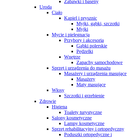
Zabawki i baseny
Uroda
Ciało
Kąpiel i prysznic
Myjki, gąbki, szczotki
Myjki
Mycie i pielęgnacja
Przybory i akcesoria
Gąbki polerskie
Pędzelki
Wnętrze
Zapachy samochodowe
Sprzęt i urządzenia do masażu
Masażery i urządzenia masujące
Masażery
Maty masujące
Włosy
Szczotki i grzebienie
Zdrowie
Higiena
Toalety turystyczne
Salony kosmetyczne
Lampy kosmetyczne
Sprzęt rehabilitacyjny i ortopedyczny
Poduszki ortopedyczne i