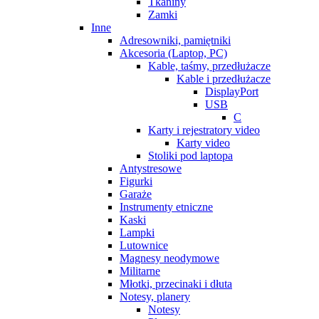
Tkaniny
Zamki
Inne
Adresowniki, pamiętniki
Akcesoria (Laptop, PC)
Kable, taśmy, przedłużacze
Kable i przedłużacze
DisplayPort
USB
C
Karty i rejestratory video
Karty video
Stoliki pod laptopa
Antystresowe
Figurki
Garaże
Instrumenty etniczne
Kaski
Lampki
Lutownice
Magnesy neodymowe
Militarne
Młotki, przecinaki i dłuta
Notesy, planery
Notesy