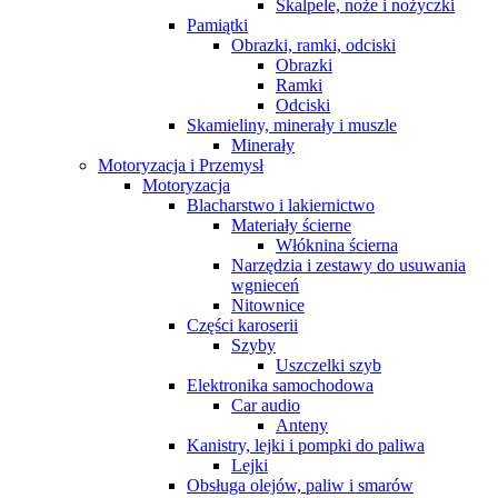
Skalpele, noże i nożyczki
Pamiątki
Obrazki, ramki, odciski
Obrazki
Ramki
Odciski
Skamieliny, minerały i muszle
Minerały
Motoryzacja i Przemysł
Motoryzacja
Blacharstwo i lakiernictwo
Materiały ścierne
Włóknina ścierna
Narzędzia i zestawy do usuwania
wgnieceń
Nitownice
Części karoserii
Szyby
Uszczelki szyb
Elektronika samochodowa
Car audio
Anteny
Kanistry, lejki i pompki do paliwa
Lejki
Obsługa olejów, paliw i smarów