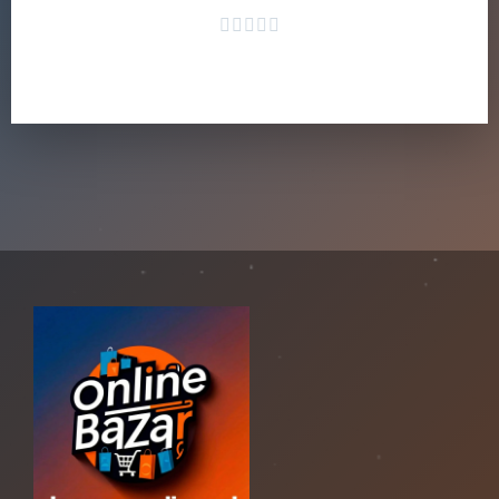
Dodaj do koszyka




