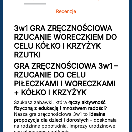
Recenzje
3w1 GRA ZRĘCZNOŚCIOWA
RZUCANIE WORECZKIEM DO
CELU KÓŁKO I KRZYŻYK
RZUTKI
GRA ZRĘCZNOŚCIOWA 3w1 –
RZUCANIE DO CELU
PIŁECZKAMI I WORECZKAMI
+ KÓŁKO I KRZYŻYK
Szukasz zabawki, która
łączy aktywność
fizyczną z edukacją i mnóstwem radości
?
Nasza gra zręcznościowa 3w1 to
idealna
propozycja dla dzieci i dorosłych
– doskonała
na rodzinne popołudnia, imprezy urodzinowe
czy plenerowe spotkania.