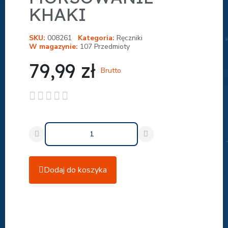
KHAKI
SKU
008261
Kategoria
Ręczniki
W magazynie
107 Przedmioty
79,99 zł
Brutto





Dodaj do koszyka
Udostępnij