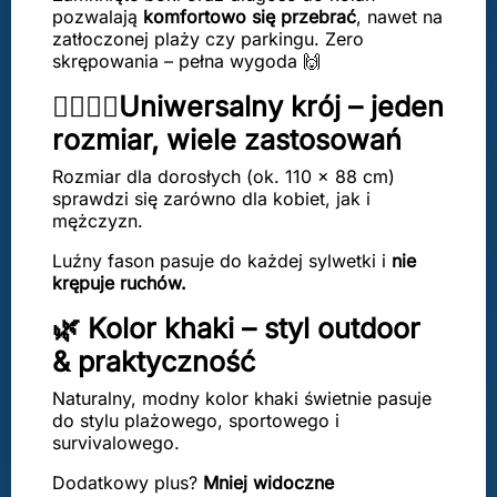
pozwalają
komfortowo się przebrać
, nawet na
zatłoczonej plaży czy parkingu. Zero
skrępowania – pełna wygoda 🙌
🧍‍♂️🧍‍♀️Uniwersalny krój – jeden
rozmiar, wiele zastosowań
Rozmiar dla dorosłych (ok. 110 × 88 cm)
sprawdzi się zarówno dla kobiet, jak i
mężczyzn.
Luźny fason pasuje do każdej sylwetki i
nie
krępuje ruchów.
🌿 Kolor khaki – styl outdoor
& praktyczność
Naturalny, modny kolor khaki świetnie pasuje
do stylu plażowego, sportowego i
survivalowego.
Dodatkowy plus?
Mniej widoczne