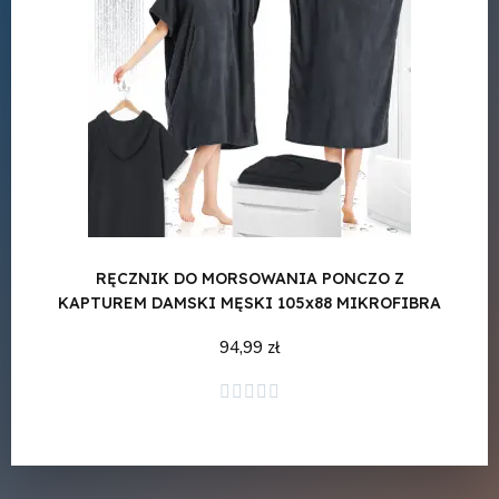
RĘCZNIK DO MORSOWANIA PONCZO Z
RĘC
KAPTUREM DAMSKI MĘSKI 105x88 MIKROFIBRA
DO
94,99 zł
Dodaj do koszyka




