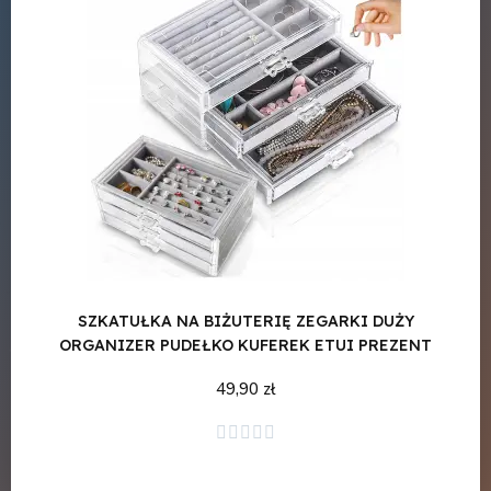
SZKATUŁKA NA BIŻUTERIĘ ZEGARKI DUŻY
BIA
ORGANIZER PUDEŁKO KUFEREK ETUI PREZENT
49,90 zł
Dodaj do koszyka




