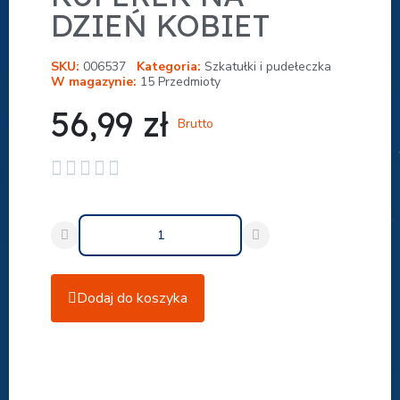
DZIEŃ KOBIET
SKU
006537
Kategoria
Szkatułki i pudełeczka
W magazynie
15 Przedmioty
56,99 zł
Brutto





Dodaj do koszyka
Udostępnij