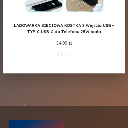
ŁADOWARKA SIECIOWA KOSTKA 2 Wejścia USB +
ŁAD
TYP-C USB-C do Telefonu 25W biała
34,99 zł
Dodaj do koszyka




