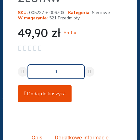
SKU
005237 + 006703
Kategoria
Sieciowe
W magazynie
521 Przedmioty
49,90 zł
Brutto





Dodaj do koszyka
Udostępnij
Opis
Dodatkowe informacje