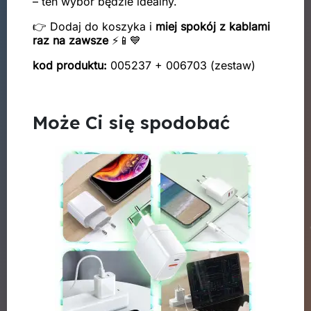
– ten wybór będzie idealny.
👉 Dodaj do koszyka i
miej spokój z kablami
raz na zawsze
⚡📱💙
kod produktu:
005237 + 006703 (zestaw)
Może Ci się spodobać