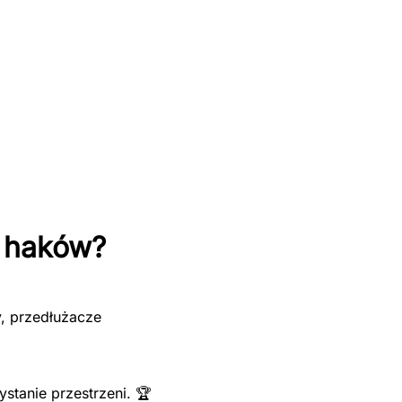
 haków?
y, przedłużacze
tanie przestrzeni. 🏆