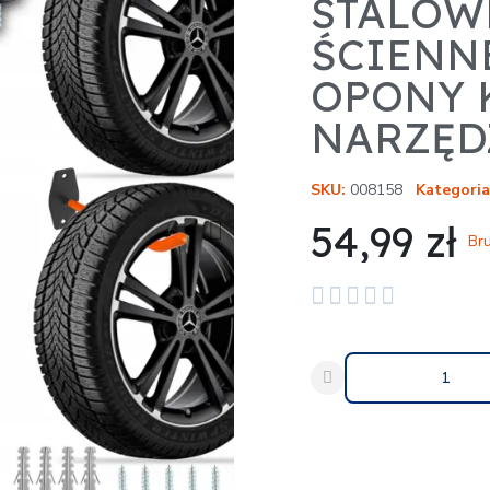
STALOW
ŚCIENNE
OPONY 
NARZĘD
SKU
008158
Kategoria
54,99 zł
Bru





Udostępnij