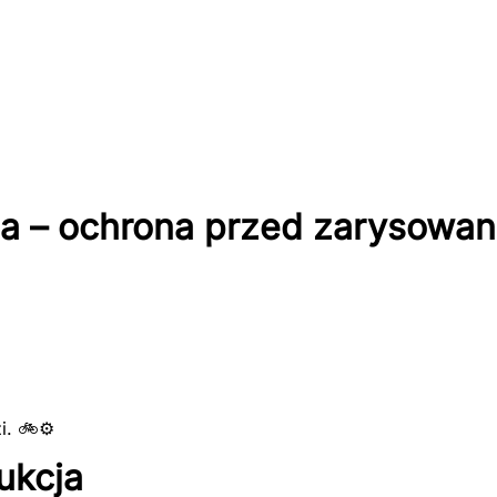
a – ochrona przed zarysowan
i. 🚲⚙️
rukcja