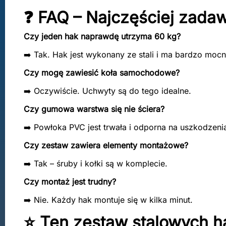
❓ FAQ – Najczęściej zada
Czy jeden hak naprawdę utrzyma 60 kg?
➡️ Tak. Hak jest wykonany ze stali i ma bardzo mocn
Czy mogę zawiesić koła samochodowe?
➡️ Oczywiście. Uchwyty są do tego idealne.
Czy gumowa warstwa się nie ściera?
➡️ Powłoka PVC jest trwała i odporna na uszkodzeni
Czy zestaw zawiera elementy montażowe?
➡️ Tak – śruby i kołki są w komplecie.
Czy montaż jest trudny?
➡️ Nie. Każdy hak montuje się w kilka minut.
⭐ Ten zestaw stalowych h