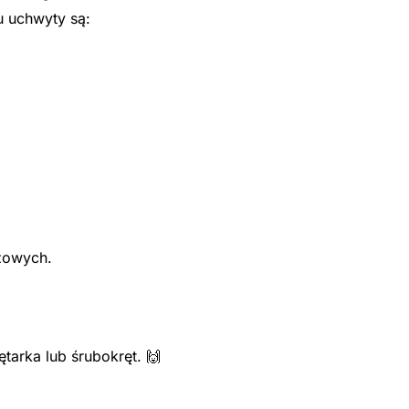
u uchwyty są:
żowych.
arka lub śrubokręt. 🙌