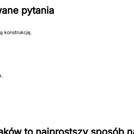
wane pytania
ą konstrukcję.
a.
aków to najprostszy sposób n