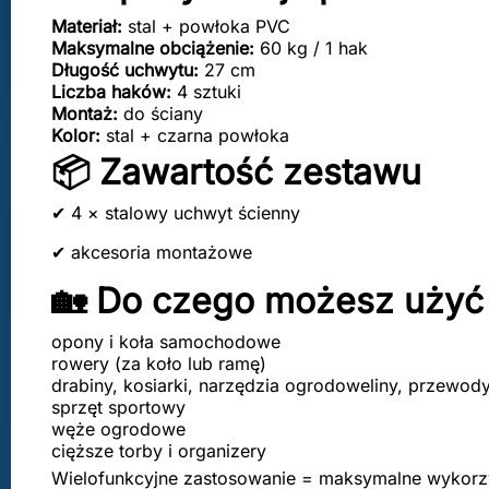
Materiał:
stal + powłoka PVC
Maksymalne obciążenie:
60 kg / 1 hak
Długość uchwytu:
27 cm
Liczba haków:
4 sztuki
Montaż:
do ściany
Kolor:
stal + czarna powłoka
📦 Zawartość zestawu
✔ 4 × stalowy uchwyt ścienny
✔ akcesoria montażowe
🏡 Do czego możesz użyć
opony i koła samochodowe
rowery (za koło lub ramę)
drabiny, kosiarki, narzędzia ogrodoweliny, przewod
sprzęt sportowy
węże ogrodowe
cięższe torby i organizery
Wielofunkcyjne zastosowanie = maksymalne wykorzys