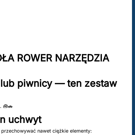
OŁA ROWER NARZĘDZIA
 lub piwnicy — ten zestaw
. 🧰🚗
en uchwyt
 przechowywać nawet ciężkie elementy: