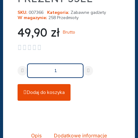
SKU
007366
Kategoria
Zabawne gadżety
W magazynie
258 Przedmioty
49,90 zł
Brutto





Dodaj do koszyka
Udostępnij
Opis
Dodatkowe informacje