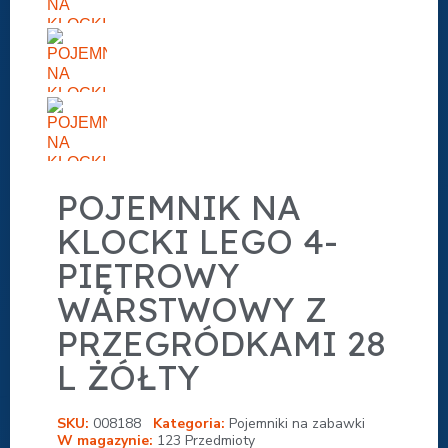
POJEMNIK NA
KLOCKI LEGO 4-
PIĘTROWY
WARSTWOWY Z
PRZEGRÓDKAMI 28
L ŻÓŁTY
SKU
008188
Kategoria
Pojemniki na zabawki
W magazynie
123 Przedmioty