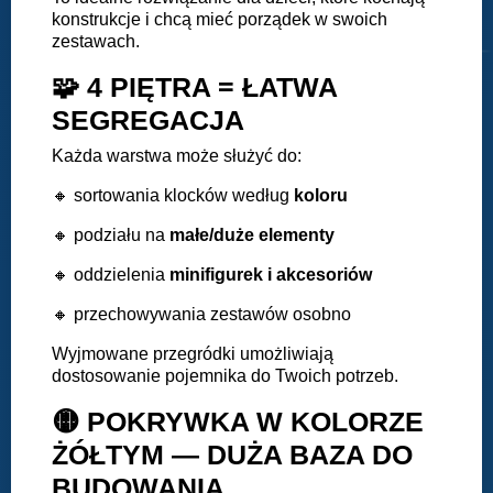
konstrukcje i chcą mieć porządek w swoich
zestawach.
🧩 4 PIĘTRA = ŁATWA
SEGREGACJA
Każda warstwa może służyć do:
🔸 sortowania klocków według
koloru
🔸 podziału na
małe/duże elementy
🔸 oddzielenia
minifigurek
i akcesoriów
🔸 przechowywania zestawów osobno
Wyjmowane przegródki umożliwiają
dostosowanie pojemnika do Twoich potrzeb.
🟡 POKRYWKA W KOLORZE
ŻÓŁTYM — DUŻA BAZA DO
BUDOWANIA