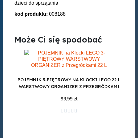
dzieci do sprzątania
kod produktu:
008188
Może Ci się spodobać
POJEMNIK 3-PIĘTROWY NA KLOCKI LEGO 22 L
WARSTWOWY ORGANIZER Z PRZEGRÓDKAMI
99,99 zł
Dodaj do koszyka




