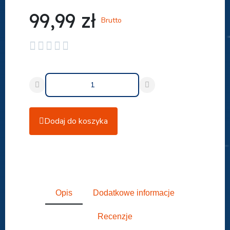
99,99 zł
Brutto





Dodaj do koszyka
Udostępnij
Opis
Dodatkowe informacje
Recenzje