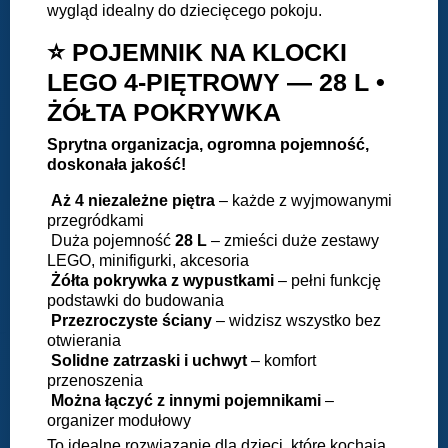
wygląd idealny do dziecięcego pokoju.
⭐ POJEMNIK NA KLOCKI
LEGO 4-PIĘTROWY — 28 L •
ŻÓŁTA POKRYWKA
Sprytna organizacja, ogromna pojemność,
doskonała jakość!
Aż 4 niezależne piętra
– każde z wyjmowanymi
przegródkami
Duża pojemność
28 L
– zmieści duże zestawy
LEGO, minifigurki, akcesoria
Żółta pokrywka
z wypustkami
– pełni funkcję
podstawki do budowania
Przezroczyste ściany
– widzisz wszystko bez
otwierania
Solidne zatrzaski i uchwyt
– komfort
przenoszenia
Można łączyć z innymi pojemnikami
–
organizer modułowy
To idealne rozwiązanie dla dzieci, które kochają