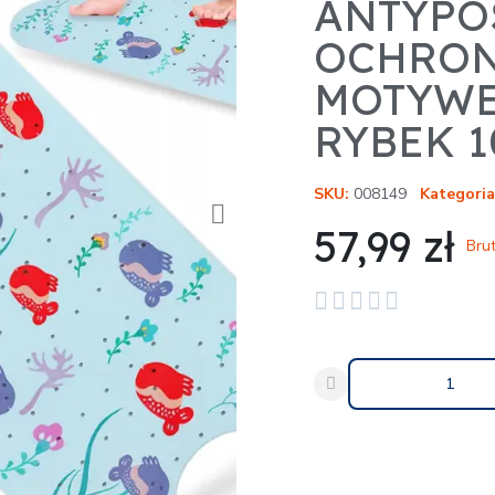
ANTYPO
OCHRON
MOTYWE
RYBEK 1
SKU
008149
Kategoria
57,99 zł
Bru





Udostępnij