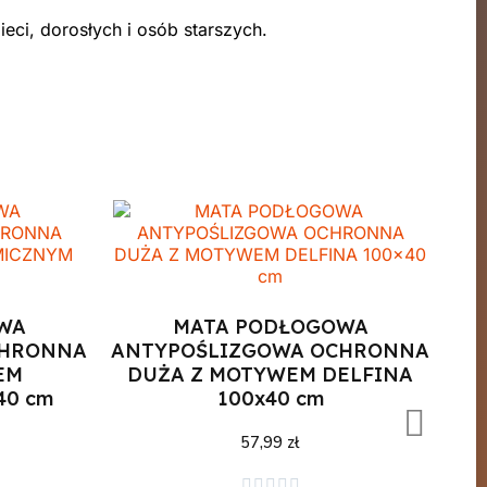
ieci, dorosłych i osób starszych.
WA
MATA PODŁOGOWA
CHRONNA
ANTYPOŚLIZGOWA OCHRONNA
EM
DUŻA Z MOTYWEM DELFINA
40 cm
100x40 cm
57,99 zł
Dodaj do koszyka




