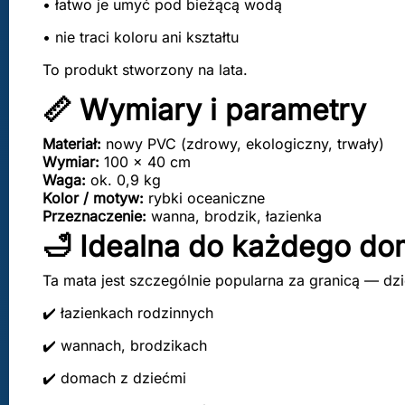
• łatwo je umyć pod bieżącą wodą
• nie traci koloru ani kształtu
To produkt stworzony na lata.
📏 Wymiary i parametry
Materiał:
nowy PVC (zdrowy, ekologiczny, trwały)
Wymiar:
100 × 40 cm
Waga:
ok. 0,9 kg
Kolor
/
motyw:
rybki oceaniczne
Przeznaczenie:
wanna, brodzik, łazienka
🛁 Idealna do każdego d
Ta mata jest szczególnie popularna za granicą — dz
✔️ łazienkach rodzinnych
✔️ wannach, brodzikach
✔️ domach z dziećmi