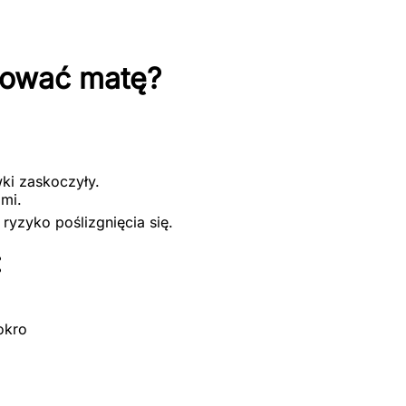
tować matę?
wki zaskoczyły.
ami.
ryzyko poślizgnięcia się.
:
okro