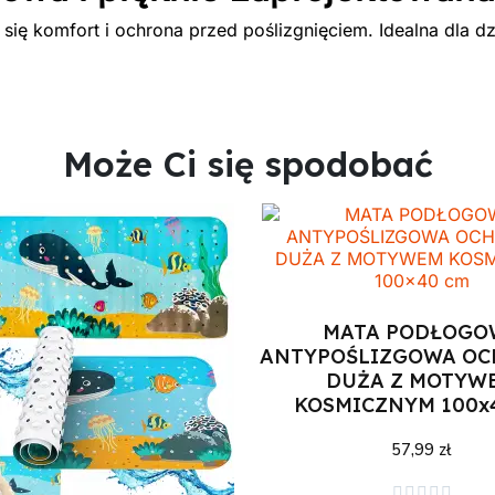
y się komfort i ochrona przed poślizgnięciem. Idealna dla dz
Może Ci się spodobać
MATA PODŁOGO
ANTYPOŚLIZGOWA O
DUŻA Z MOTYW
KOSMICZNYM 100x
57,99 zł
Dodaj do koszyka




