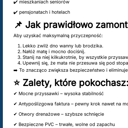
✔️ mieszkaniach seniorów
✔️ pensjonatach i hotelach
📌 Jak prawidłowo zamon
Aby uzyskać maksymalną przyczepność:
Lekko zwilż dno wanny lub brodzika.
Nałóż matę i mocno dociśnij.
Stanij na niej kilkukrotnie, by wszystkie przyssa
Upewnij się, że mata nie przesuwa się pod stop
➡️ To znacząco zwiększa bezpieczeństwo i eliminuje 
⭐ Zalety, które pokochasz
✔ Mocne przyssawki – wysoka stabilność
✔ Antypoślizgowa faktura – pewny krok nawet na m
✔ Otwory drenażowe – szybsze schnięcie
✔ Bezpieczne PVC – trwałe, wolne od zapachu