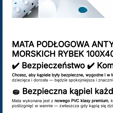
MATA PODŁOGOWA ANT
MORSKICH RYBEK 100X4
✔️ Bezpieczeństwo ✔️ Kom
Chcesz, aby kąpiele były bezpieczne, wygodne i w ł
dziecięca i dorosła — będzie spokojniejsza i znaczn
🧽 Bezpieczna kąpiel każ
Mata wykonana jest z
nowego PVC klasy premium
, 
poślizgnięć w wannie — zwłaszcza gdy kąpią się dzie