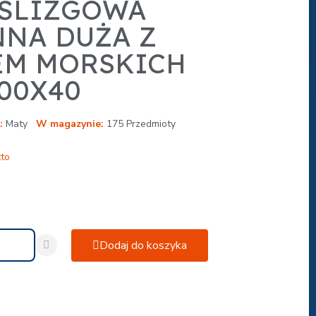
ŚLIZGOWA
NA DUŻA Z
M MORSKICH
00X40
Maty
W magazynie
175 Przedmioty
tto
Dodaj do koszyka