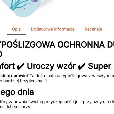
Opis
Dodatkowe informacje
Recenzje
YPOŚLIZGOWA OCHRONNA D
0
fort ✔️ Uroczy wzór ✔️ Super
adnej oprawie?
Ta duża mata antypoślizgowa z wesołym m
ie bardziej bezpieczna 💙
dego dnia
który zapewnia świetną przyczepność i jest przyjazny dla s
ci lub seniorzy.