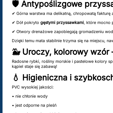
🛡️ Antypoślizgowe przyss
✔ Górna warstwa ma delikatną, chropowatą fakturę 
✔ Dół pokryto
gęstymi przyssawkami
, które mocno 
✔ Otwory drenażowe zapobiegają gromadzeniu wody 
Dzięki temu mata stabilnie trzyma się na miejscu, n
🐳 Uroczy, kolorowy wzór 
Radosne rybki, rośliny morskie i pastelowe kolory sp
kąpiel staje się zabawą!
💧 Higieniczna i szybkos
PVC wysokiej jakości:
• nie chłonie wody
• jest odporne na pleśń