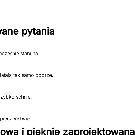
wane pytania
ocześnie stabilna.
ziałają tak samo dobrze.
szybko schnie.
zpieczeństwie.
gowa i pięknie zaprojektowan