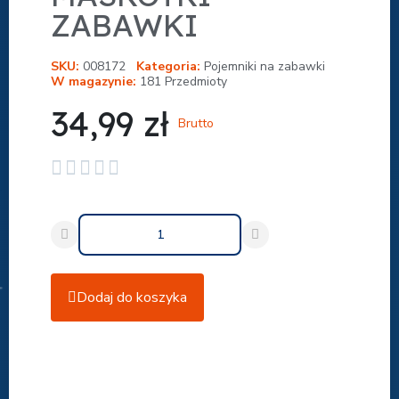
ZABAWKI
SKU
008172
Kategoria
Pojemniki na zabawki
W magazynie
181 Przedmioty
34,99 zł
Brutto





Dodaj do koszyka
Udostępnij