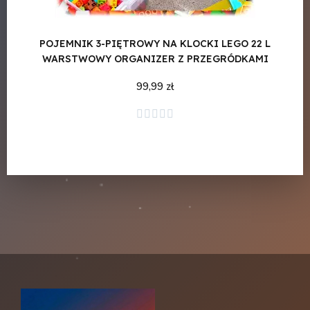
POJEMNIK 3-PIĘTROWY NA KLOCKI LEGO 22 L
PL
WARSTWOWY ORGANIZER Z PRZEGRÓDKAMI
ORG
99,99 zł
Dodaj do koszyka




