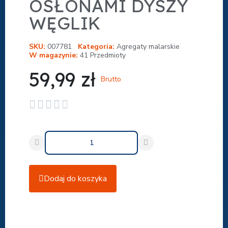
OSŁONAMI DYSZY
WĘGLIK
SKU
007781
Kategoria
Agregaty malarskie
W magazynie
41 Przedmioty
59,99 zł
Brutto





Dodaj do koszyka
Udostępnij