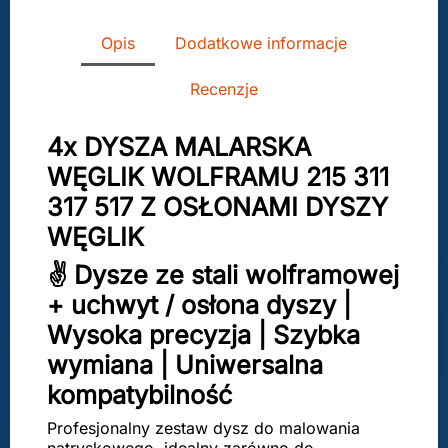
Opis
Dodatkowe informacje
Recenzje
4x DYSZA MALARSKA
WĘGLIK WOLFRAMU 215 311
317 517 Z OSŁONAMI DYSZY
WĘGLIK
✌️ Dysze ze stali wolframowej
+ uchwyt / osłona dyszy |
Wysoka precyzja | Szybka
wymiana | Uniwersalna
kompatybilność
Profesjonalny zestaw dysz do malowania