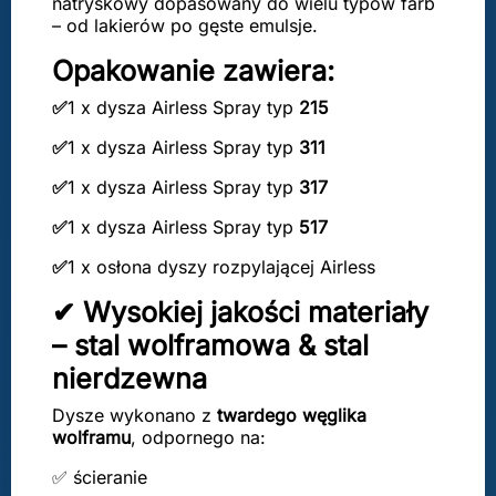
natryskowy dopasowany do wielu typów farb
– od lakierów po gęste emulsje.
Opakowanie zawiera:
✅
1 x dysza Airless Spray typ
215
✅
1 x dysza Airless Spray typ
311
✅
1 x dysza Airless Spray typ
317
✅
1 x dysza Airless Spray typ
517
✅
1 x osłona dyszy rozpylającej Airless
✔ Wysokiej jakości materiały
– stal wolframowa & stal
nierdzewna
Dysze wykonano z
twardego węglika
wolframu
, odpornego na:
✅ ścieranie